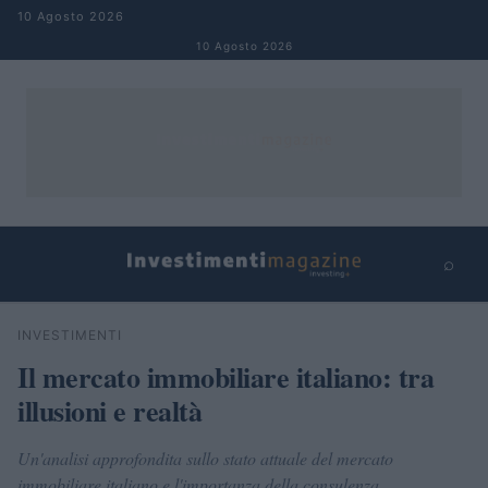
Salta al contenuto
10 Agosto 2026
10 Agosto 2026
⌕
×
⌕
INVESTIMENTI
Cerca
Il mercato immobiliare italiano: tra
illusioni e realtà
Un'analisi approfondita sullo stato attuale del mercato
immobiliare italiano e l'importanza della consulenza