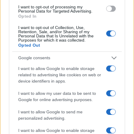
Piani di accumulo: come costruire un patrimonio con
I want to opt-out of processing my
Personal Data for Targeted Advertising.
investimenti regolari
Opted In
Francesca Spadaro · 9 Ago 2026
I want to opt-out of Collection, Use,
Retention, Sale, and/or Sharing of my
Personal Data that Is Unrelated with the
Purposes for which it was collected.
QUOTAZIONI CRYPTO
Opted Out
Google consents
Nome
Prezzo
I want to allow Google to enable storage
related to advertising like cookies on web or
Eureka Bridged PAX
$4,187.30
device identifiers in apps.
Gold (Terra
(PAXG)
I want to allow my user data to be sent to
Google for online advertising purposes.
Kinza Babylon Staked
$83,270.00
BTC
I want to allow Google to send me
(KBTC)
personalized advertising.
I want to allow Google to enable storage
Steakhouse EURCV