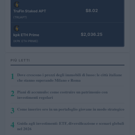
$8.02
TruFin Staked APT
(TRUAPT)
$2,036.25
kpk ETH Prime
(KPK ETH PRIME)
PIÙ LETTI
1
Dove crescono i prezzi degli immobili di lusso: le città italiane
che stanno superando Milano e Roma
2
Piani di accumulo: come costruire un patrimonio con
investimenti regolari
3
Come inserire oro in un portafoglio giovane in modo strategico
4
Guida agli investimenti: ETF, diversificazione e scenari globali
nel 2026