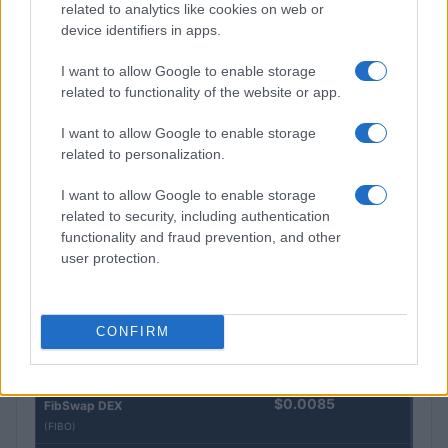
$100,000,000,000,000.00
related to analytics like cookies on web or
Morpho Vault
device identifiers in apps.
(STEAKEURCV)
I want to allow Google to enable storage
$0.032
Epoch Island
related to functionality of the website or app.
(EPOCH)
I want to allow Google to enable storage
related to personalization.
$16.49
Stride Staked Injective
(STINJ)
I want to allow Google to enable storage
related to security, including authentication
functionality and fraud prevention, and other
$3,407.11
Vested XOR
user protection.
(VXOR)
$0.022
JDB
CONFIRM
(JDB)
$0.0085
FibSwap DEX
(FIBO)