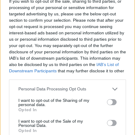
If you wish to opt-out of the sale, sharing to third parties, or
processing of your personal or sensitive information for
targeted advertising by us, please use the below opt-out
section to confirm your selection. Please note that after your
opt-out request is processed you may continue seeing
448 milioni per la transizione digitale ed ecologica delle Pmi
interest-based ads based on personal information utilized by
meridionali
us or personal information disclosed to third parties prior to
Francesca Galli · 9 Ago 2026
your opt-out. You may separately opt-out of the further
disclosure of your personal information by third parties on the
IAB’s list of downstream participants. This information may
INVESTIMENTI
also be disclosed by us to third parties on the
IAB’s List of
Downstream Participants
that may further disclose it to other
third parties.
Please note that this website/app uses one or more Google
Personal Data Processing Opt Outs
services and may gather and store information including but
not limited to your visit or usage behaviour. You may click to
I want to opt-out of the Sharing of my
personal data.
grant or deny consent to Google and its third-party tags to
Opted In
use your data for below specified purposes in below Google
consent section.
I want to opt-out of the Sale of my
Personal Data.
Opted In