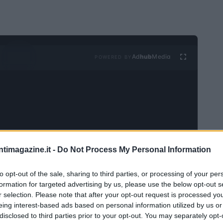
Ad
hub
Media
POWERED BY
ntimagazine.it -
Do Not Process My Personal Information
lutando di recedere dal tuo contratto con l’operatore,
 disdetta. Non è raro che i consumatori si trovino in
to opt-out of the sale, sharing to third parties, or processing of your per
rasloco o per passare a un altro provider. Tuttavia, la
formation for targeted advertising by us, please use the below opt-out s
r selection. Please note that after your opt-out request is processed y
em può sembrare complicata e incerta. In questo
eing interest-based ads based on personal information utilized by us or
necessarie su come ottenere e compilare il modulo
disclosed to third parties prior to your opt-out. You may separately opt-