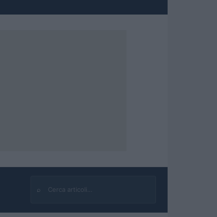
⌕
Cerca