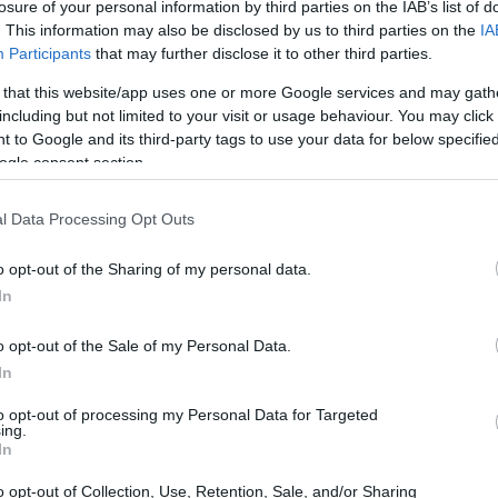
li per evitare eventuali problemi durante la procedura.
losure of your personal information by third parties on the IAB’s list of
. This information may also be disclosed by us to third parties on the
IA
Participants
that may further disclose it to other third parties.
 aver bisogno di compilare un
 that this website/app uses one or more Google services and may gath
including but not limited to your visit or usage behaviour. You may click 
 to Google and its third-party tags to use your data for below specifi
idere di recedere dal contratto con Linkem. Ad
ogle consent section.
i connessione, velocità o qualità del servizio offerto.
l Data Processing Opt Outs
onveniente da un altro provider. In alcuni casi, potresti
o per motivi di forza maggiore, come ad esempio un
o opt-out of the Sharing of my personal data.
 Linkem. Qualunque sia la tua motivazione, è
In
te per evitare spiacevoli sorprese e costi aggiuntivi.
o opt-out of the Sale of my Personal Data.
ratto prima della scadenza naturale, potresti essere
In
stituzione dei dispositivi forniti dall’operatore (come
to opt-out of processing my Personal Data for Targeted
 corrette e compilando il modulo disdetta in modo
ing.
In
i e di subire ulteriori spese.
o opt-out of Collection, Use, Retention, Sale, and/or Sharing