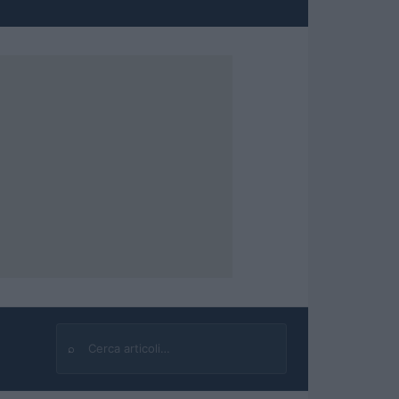
⌕
Cerca