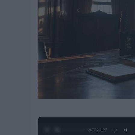
0:28 / 4:27
1
/
4