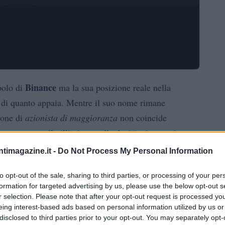
Binance
bolo di
ma la sua posizione reale nella
 di quanto appaia. Mentre il suo nome rimane
zione di
azionista di maggioranza
non coincide
are un controllo illimitato sulle decisioni operative e
rticolo ricostruisce la struttura proprietaria nota, gli
ntimagazine.it -
Do Not Process My Personal Information
e le conseguenze per utenti e mercati.
to opt-out of the sale, sharing to third parties, or processing of your per
formation for targeted advertising by us, please use the below opt-out s
renza tra possesso e controllo
r selection. Please note that after your opt-out request is processed y
eing interest-based ads based on personal information utilized by us or
detenere una quota rilevante del capitale, ma nel caso
disclosed to third parties prior to your opt-out. You may separately opt-