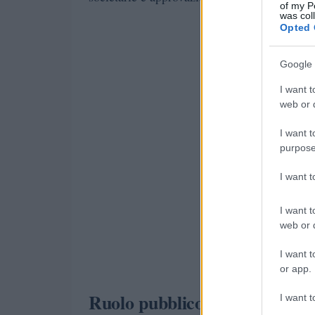
of my P
was col
Opted 
Google 
I want t
web or d
I want t
purpose
I want 
I want t
web or d
I want t
or app.
Ruolo pubblico e influenza st
I want t