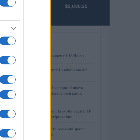
kpk ETH
$2,036.25
Prime
(KPK ETH
PRIME)
PIÙ LETTI
1
AMP: Potrà Raggiungere 1 Dollaro?
2
Petrolio e carburanti: l’andamento dei
prezzi nel 2026
3
Finanza parallela in cripto: il nuovo
strumento per eludere le restrizioni
internazionali
4
Bitcoin vs Ethereum: la svolta degli ETF
nel mercato delle criptovalute
5
Strategie per coprire posizioni spot e
volatilità con perps