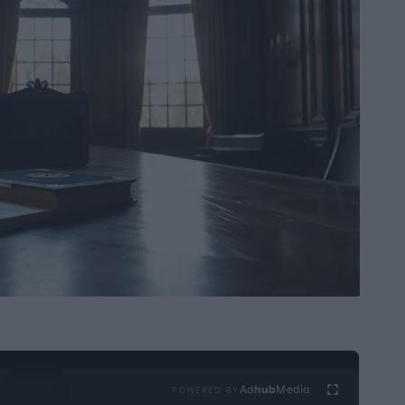
Ad
hub
Media
POWERED BY