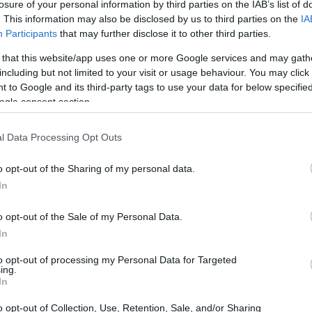
losure of your personal information by third parties on the IAB’s list of
tra holding, entità registrate in giurisdizioni diverse e
. This information may also be disclosed by us to third parties on the
IA
 gruppi nel settore crypto usano una combinazione di
Participants
that may further disclose it to other third parties.
di privati che separano la proprietà economica dalla
 that this website/app uses one or more Google services and may gath
 può avere una larga partecipazione finanziaria senza
including but not limited to your visit or usage behaviour. You may click 
 to Google and its third-party tags to use your data for below specifi
mediatamente su decisioni legali o normative che
ogle consent section.
l Data Processing Opt Outs
o opt-out of the Sharing of my personal data.
ativo di un azionista è il complesso quadro regolatorio
In
 e impegni assunti dalle entità di Binance in diversi
o opt-out of the Sale of my Personal Data.
 diritti di controllo. Questi vincoli possono includere
In
iali tra azionisti e la necessità di rispettare requisiti
to opt-out of processing my Personal Data for Targeted
to motivo, anche un azionista di riferimento non può
ing.
In
che di compliance senza passare per procedure
o opt-out of Collection, Use, Retention, Sale, and/or Sharing