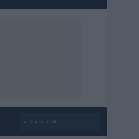
⌕
Cerca