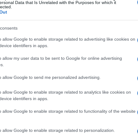
ersonal Data that Is Unrelated with the Purposes for which it
lected.
Out
consents
o allow Google to enable storage related to advertising like cookies on
evice identifiers in apps.
o allow my user data to be sent to Google for online advertising
s.
to allow Google to send me personalized advertising.
o allow Google to enable storage related to analytics like cookies on
s
evice identifiers in apps.
te affidarsi solo a imprese certificate e autorizzate
o allow Google to enable storage related to functionality of the website
 certi che i lavori eseguiti siano conformi alle norme
 anticipatamente alcuna somma di denaro a titolo di
o allow Google to enable storage related to personalization.