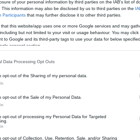
losure of your personal information by third parties on the IAB’s list of
l’attestazione dell’impresa esecutrice dei lavori che
. This information may also be disclosed by us to third parties on the
IA
Participants
that may further disclose it to other third parties.
tuate secondo le norme vigenti. Una volta ricevuta la
 that this website/app uses one or more Google services and may gath
trate, la detrazione sarà applicata in dieci rate
including but not limited to your visit or usage behaviour. You may click 
i redditi.
 to Google and its third-party tags to use your data for below specifi
ogle consent section.
erbonus
l Data Processing Opt Outs
he si è diffusa nel 2020, quando il Governo ha
o opt-out of the Sharing of my personal data.
 consiste nell’offerta di servizi fittizi da parte di
In
avori, con cui si promettono agevolazioni fiscali
Inoltre, talvolta, si chiedono somme di denaro
o opt-out of the Sale of my Personal Data.
e fiscale promessa.
In
to opt-out of processing my Personal Data for Targeted
ing.
In
o opt-out of Collection, Use, Retention, Sale, and/or Sharing