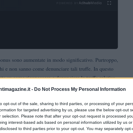
Ad
hub
Media
POWERED BY
rbonus sono aumentate in modo significativo. Purtroppo,
chi e non sanno come denunciare tali truffe. In questo
ta su come riconoscere e denunciare le truffe relative
 i consumatori da eventuali abusi.
ntimagazine.it -
Do Not Process My Personal Information
lo
to opt-out of the sale, sharing to third parties, or processing of your per
formation for targeted advertising by us, please use the below opt-out s
scale che consente alle persone fisiche di ottenere una
r selection. Please note that after your opt-out request is processed y
eing interest-based ads based on personal information utilized by us or
te per lavori di ristrutturazione edilizia in edifici a
disclosed to third parties prior to your opt-out. You may separately opt-
perbonus, occorre presentare la documentazione