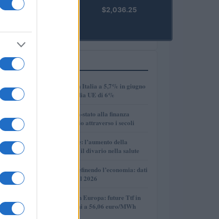
kpk ETH
$2,036.25
Prime
(KPK ETH
PRIME)
PIÙ LETTI
1
Disoccupazione in Italia a 5,7% in giugno
2026, sotto la media UE di 6%
2
Dalle antiche città-stato alla finanza
globale: un viaggio attraverso i secoli
3
Longevità globale: l’aumento della
speranza di vita e il divario nella salute
4
Come l’IA sta ridefinendo l’economia: dati
e prospettive per il 2026
5
Mercato del gas in Europa: future Ttf in
discesa, quotazioni a 56,06 euro/MWh