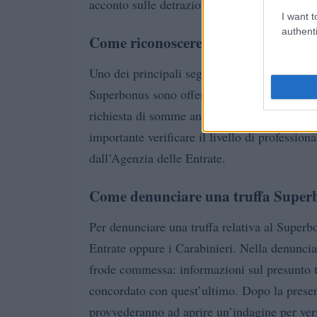
acconto sulle detrazioni fiscali promesse dai 
I want t
authenti
Come riconoscere una truffa Supe
Uno dei principali segnali d’allarme che indi
Superbonus sono offerte di incentivi fiscali s
richiesta di somme anticipate a titolo di acc
importante verificare il livello di profession
dall’Agenzia delle Entrate.
Come denunciare una truffa Super
Per denunciare una truffa relativa al Superb
Entrate oppure i Carabinieri. Nella denuncia, 
frode commessa: informazioni sul presunto tr
concordato con quest’ultimo. Dopo la presen
provvederanno ad aprire un’indagine per veri