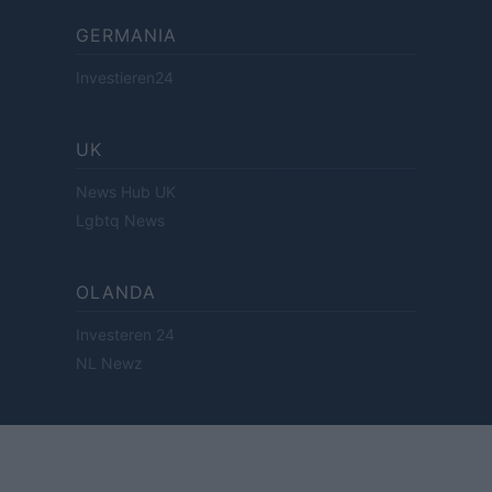
GERMANIA
Investieren24
UK
News Hub UK
Lgbtq News
OLANDA
Investeren 24
NL Newz