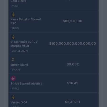
Gold (Terra
(PAXG)
Kinza Babylon Staked
$83,270.00
BTC
(KBTC)
Steakhouse EURCV
$100,000,000,000,000.00
Morpho Vault
(STEAKEURCV)
$0.032
Epoch Island
(EPOCH)
$16.49
Stride Staked Injective
(STINJ)
$3,407.11
Vested XOR