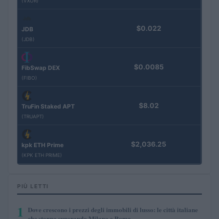
(VXOR)
$0.022
JDB
(JDB)
$0.0085
FibSwap DEX
(FIBO)
$8.02
TruFin Staked APT
(TRUAPT)
$2,036.25
kpk ETH Prime
(KPK ETH PRIME)
PIÙ LETTI
1
Dove crescono i prezzi degli immobili di lusso: le città italiane
che stanno superando Milano e Roma