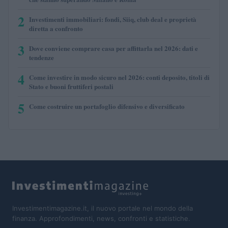
2
Investimenti immobiliari: fondi, Siiq, club deal e proprietà
diretta a confronto
3
Dove conviene comprare casa per affittarla nel 2026: dati e
tendenze
4
Come investire in modo sicuro nel 2026: conti deposito, titoli di
Stato e buoni fruttiferi postali
5
Come costruire un portafoglio difensivo e diversificato
Investimentimagazine.it, il nuovo portale nel mondo della
finanza. Approfondimenti, news, confronti e statistiche.