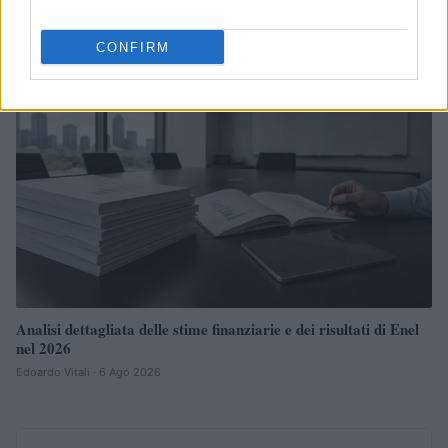
Edoardo Vitali · 7 Ago 2026
CONFIRM
FINANZA
Analisi dettagliata delle stime finanziarie e dei risultati di Enel
nel 2026
Edoardo Vitali · 6 Ago 2026