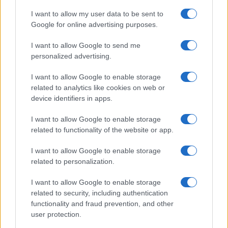
I want to allow my user data to be sent to
Cash management personale con il sistema a bucket: guida
Google for online advertising purposes.
operativa
I want to allow Google to send me
Niccolò Conforti · 7 Ago 2026
personalized advertising.
FINANZA
I want to allow Google to enable storage
related to analytics like cookies on web or
device identifiers in apps.
I want to allow Google to enable storage
related to functionality of the website or app.
I want to allow Google to enable storage
related to personalization.
I want to allow Google to enable storage
related to security, including authentication
functionality and fraud prevention, and other
Dolomiti Energia: utile semestrale a 100 milioni e investimenti
user protection.
record nelle rinnovabili