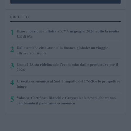
PIÙ LETTI
1
Disoccupazione in Italia a 5,7% in giugno 2026, sotto la media
UE di 6%
2
Dalle antiche città-stato alla finanza globale: un viaggio
attraverso i secoli
3
Come l’IA sta ridefinendo l’economia: dati e prospettive per il
2026
4
Crescita economica al Sud: l’impatto del PNRR e le prospettive
future
5
Volotea, Certificati Bianchi e Grayscale: le novità che stanno
cambiando il panorama economico