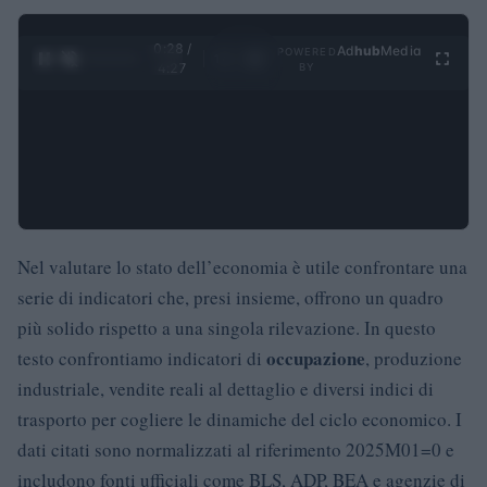
0:29 /
Ad
hub
Media
POWERED
1
/
4
4:27
BY
Nel valutare lo stato dell’economia è utile confrontare una
serie di indicatori che, presi insieme, offrono un quadro
più solido rispetto a una singola rilevazione. In questo
occupazione
testo confrontiamo indicatori di
, produzione
industriale, vendite reali al dettaglio e diversi indici di
trasporto per cogliere le dinamiche del ciclo economico. I
dati citati sono normalizzati al riferimento 2025M01=0 e
includono fonti ufficiali come BLS, ADP, BEA e agenzie di