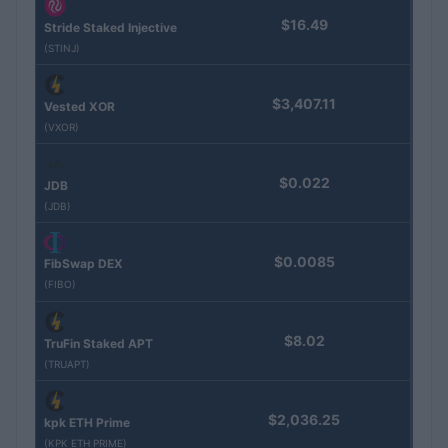
$16.49
Stride Staked Injective
(STINJ)
$3,407.11
Vested XOR
(VXOR)
$0.022
JDB
(JDB)
$0.0085
FibSwap DEX
(FIBO)
$8.02
TruFin Staked APT
(TRUAPT)
$2,036.25
kpk ETH Prime
(KPK ETH PRIME)