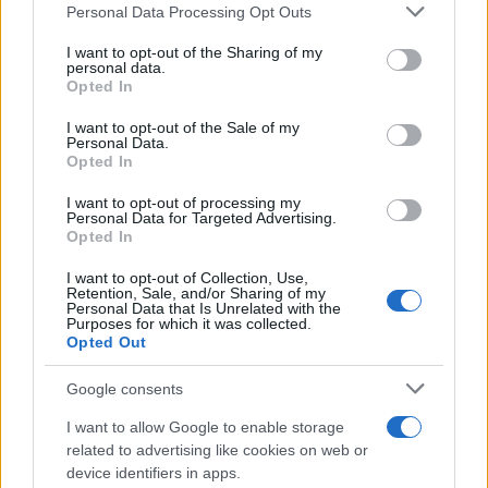
Please note that this website/app uses one or more Google
Personal Data Processing Opt Outs
services and may gather and store information including but
not limited to your visit or usage behaviour. You may click to
I want to opt-out of the Sharing of my
personal data.
grant or deny consent to Google and its third-party tags to
Opted In
use your data for below specified purposes in below Google
consent section.
I want to opt-out of the Sale of my
Personal Data.
Opted In
Continua a leggere
I want to opt-out of processing my
Personal Data for Targeted Advertising.
Opted In
FINANZA
I want to opt-out of Collection, Use,
Retention, Sale, and/or Sharing of my
Personal Data that Is Unrelated with the
Purposes for which it was collected.
Opted Out
Google consents
I want to allow Google to enable storage
related to advertising like cookies on web or
device identifiers in apps.