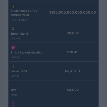
Steakhouse EURCV
$100,000,000,000,000.00
Morpho Vault
(STEAKEURCV)
$0.032
Epoch Island
(EPOCH)
$16.49
Stride Staked Injective
(STINJ)
$3,407.11
Vested XOR
(VXOR)
$0.022
JDB
(JDB)