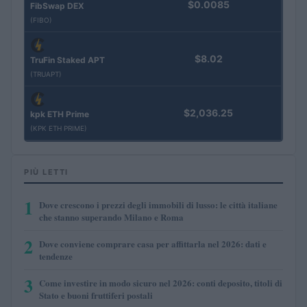
$0.0085
FibSwap DEX
(FIBO)
$8.02
TruFin Staked APT
(TRUAPT)
$2,036.25
kpk ETH Prime
(KPK ETH PRIME)
PIÙ LETTI
1
Dove crescono i prezzi degli immobili di lusso: le città italiane
che stanno superando Milano e Roma
2
Dove conviene comprare casa per affittarla nel 2026: dati e
tendenze
3
Come investire in modo sicuro nel 2026: conti deposito, titoli di
Stato e buoni fruttiferi postali