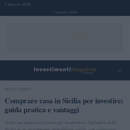
Salta al contenuto
7 Agosto 2026
7 Agosto 2026
⌕
×
⌕
INVESTIMENTI
Cerca
Comprare casa in Sicilia per investire:
guida pratica e vantaggi
Scopri un approccio pratico per trasformare l'attrattiva della
Sicilia in un investimento immobiliare solido, con valutazioni