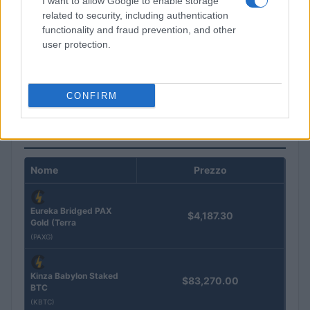
I want to allow Google to enable storage
related to security, including authentication
functionality and fraud prevention, and other
user protection.
Come distinguere rumore e informazione azionabile nei
mercati
Edoardo Marchesi · 7 Ago 2026
CONFIRM
QUOTAZIONI CRYPTO
Nome
Prezzo
Eureka Bridged PAX
$4,187.30
Gold (Terra
(PAXG)
Kinza Babylon Staked
$83,270.00
BTC
(KBTC)