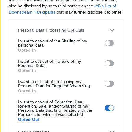
also be disclosed by us to third parties on the
IAB’s List of
Downstream Participants
that may further disclose it to other
third parties.
Please note that this website/app uses one or more Google
Personal Data Processing Opt Outs
services and may gather and store information including but
not limited to your visit or usage behaviour. You may click to
I want to opt-out of the Sharing of my
personal data.
grant or deny consent to Google and its third-party tags to
Opted In
use your data for below specified purposes in below Google
consent section.
I want to opt-out of the Sale of my
Personal Data.
Investimenti immobiliari in crescita sul lago d’Iseo: Sarnico è la
Opted In
meta preferita
I want to opt-out of processing my
Francesca Spadaro · 7 Ago 2026
Personal Data for Targeted Advertising.
Opted In
INVESTIMENTI
I want to opt-out of Collection, Use,
Retention, Sale, and/or Sharing of my
Personal Data that Is Unrelated with the
Purposes for which it was collected.
Opted Out
Google consents