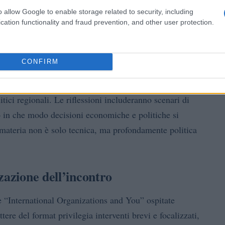
o allow Google to enable storage related to security, including
cation functionality and fraud prevention, and other user protection.
i regionali
USA
ntazioni si concentreranno su come il confronto tra
CONFIRM
Medio Oriente
iche e dinamiche interne agli stati del
.
e soggetto coordinatore nelle risposte di mercato,
itici regionali. Le riflessioni includeranno scenari di
o in che modo decisioni economiche e politiche si
 materia non è solo tecnica, ma profondamente politica
zazione dell’incontro
e “International Organizations and You” ospitate
attere del format privilegia interventi brevi e focalizzati,