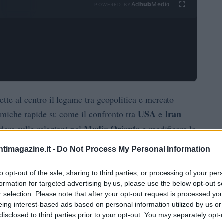
Ad
hub
Media
POWERED BY
tte al centro il legame tra geopolitica e mercato
USA
Iran
ramiche rapide su come il confronto tra
e
Medio Oriente
idere sulle relazioni nel
e modificare la
 tipo di riunione, pensata per offrire spunti immediati
ntimagazine.it -
Do Not Process My Personal Information
e rischi geopolitici in elementi utili alla comprensione
ll’ambito di una serie di presentazioni brevi dedicate
to opt-out of the sale, sharing to third parties, or processing of your per
formation for targeted advertising by us, please use the below opt-out s
mpatto pratico.
r selection. Please note that after your opt-out request is processed y
eing interest-based ads based on personal information utilized by us or
disclosed to third parties prior to your opt-out. You may separately opt-