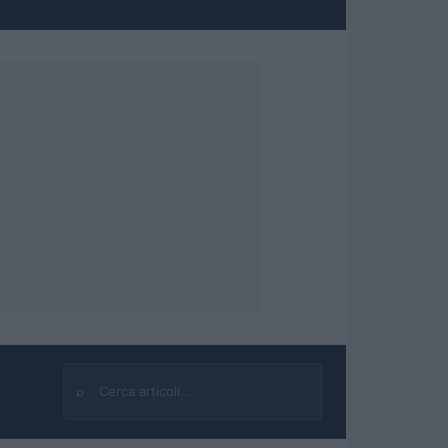
⌕
Cerca