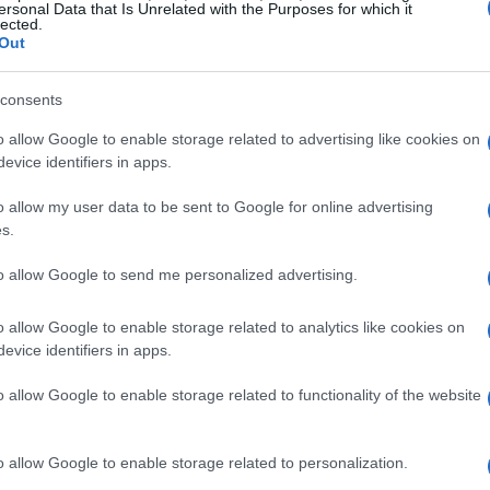
ersonal Data that Is Unrelated with the Purposes for which it
rà evidenziata l’importanza del coordinamento tra attori
lected.
Out
tà dell’approvvigionamento. Questo segmento intende
tici e bilanci nazionali o aziendali.
consents
o allow Google to enable storage related to advertising like cookies on
evice identifiers in apps.
o allow my user data to be sent to Google for online advertising
s.
to allow Google to send me personalized advertising.
o allow Google to enable storage related to analytics like cookies on
evice identifiers in apps.
o allow Google to enable storage related to functionality of the website
o allow Google to enable storage related to personalization.