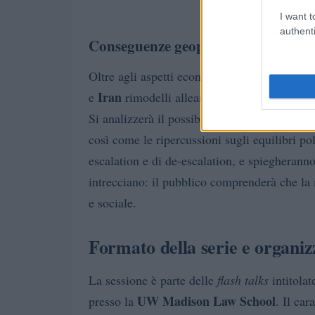
I want t
authenti
Conseguenze geopolitiche e relazion
Oltre agli aspetti economici, le brevi prese
Iran
e
rimodelli alleanze, fire line diplomat
OPEC
Si analizzerà il possibile ruolo di
com
così come le ripercussioni sugli equilibri pol
escalation e di de-escalation, e spiegherann
intrecciano: il pubblico comprenderà che la
e sociale.
Formato della serie e organiz
La sessione è parte delle
flash talks
intitolat
UW Madison Law School
presso la
. Il car