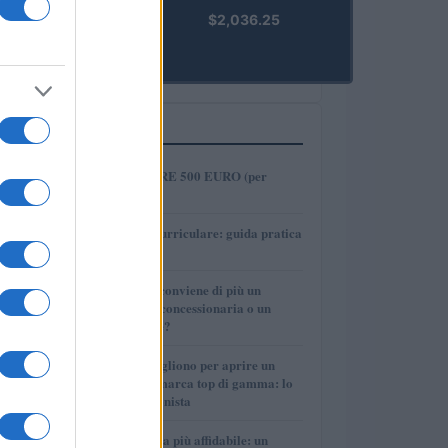
kpk ETH
$2,036.25
Prime
(KPK ETH
PRIME)
PIÙ LETTI
1
COME INVESTIRE 500 EURO (per
guadagnare)?
2
Tirocinio extra-curriculare: guida pratica
per laureati
3
Per le auto usate conviene di più un
finanziamento in concessionaria o un
prestito personale?
4
Quanti soldi ci vogliono per aprire un
autosalone multimarca top di gamma: lo
spiega il professionista
5
La macchina usata più affidabile: un