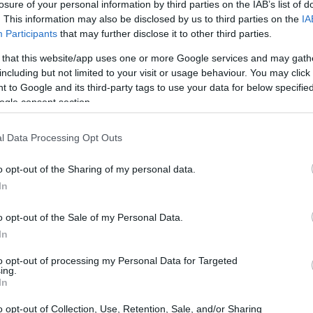
losure of your personal information by third parties on the IAB’s list of
. This information may also be disclosed by us to third parties on the
IA
petrolio
il prezzo del
non è automatica ma passa
Participants
that may further disclose it to other third parties.
OPEC
tico-marittime, reazioni di
e timori degli
 that this website/app uses one or more Google services and may gath
ta sintetiche esposizioni che spiegano come tensioni
including but not limited to your visit or usage behaviour. You may click 
 to Google and its third-party tags to use your data for below specifi
ariazioni dell’offerta e della domanda, alterando
ogle consent section.
biettivo è mettere in luce scenari probabili e misure di
lpi economici e legali che coinvolgono istituzioni
l Data Processing Opt Outs
o delle presentazioni è pensato per favorire un’analisi
o opt-out of the Sharing of my personal data.
In
o opt-out of the Sale of my Personal Data.
In
giche possono avere un effetto immediato sui flussi di
to opt-out of processing my Personal Data for Targeted
interventi illustreranno come compagnie, terminal e
ing.
In
ossibili riallocazioni delle scorte e amplificazioni dei
discussi strumenti di gestione del rischio, come scorte
o opt-out of Collection, Use, Retention, Sale, and/or Sharing