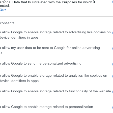
ersonal Data that Is Unrelated with the Purposes for which it
lected.
Out
consents
o allow Google to enable storage related to advertising like cookies on
evice identifiers in apps.
o allow my user data to be sent to Google for online advertising
s.
to allow Google to send me personalized advertising.
cati,
o allow Google to enable storage related to analytics like cookies on
evice identifiers in apps.
 se non comunitarie, possiedono un permesso di soggiorno
o allow Google to enable storage related to functionality of the website
l’impiego della Toscana,
tà presso il CPI.
o allow Google to enable storage related to personalization.