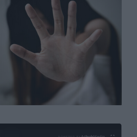
Ad
hub
Media
POWERED BY