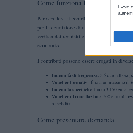
Come funziona l’erogazione dei 
I want t
authenti
Per accedere ai contributi, le destinatarie d
per la definizione di un progetto personalizz
verifica dei requisiti e prevede l’assegnazio
economica.
I contributi possono essere erogati in divers
Indennità di frequenza
: 3,5 euro all’ora 
Voucher formativi
: fino a un massimo di 6
Indennità specifiche
: fino a 3.150 euro per
Voucher di conciliazione
: 500 euro al mes
o mobilità.
Come presentare domanda