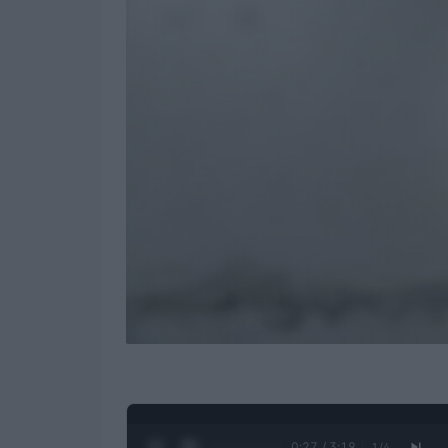
0:28 / 3:19
1
/
4