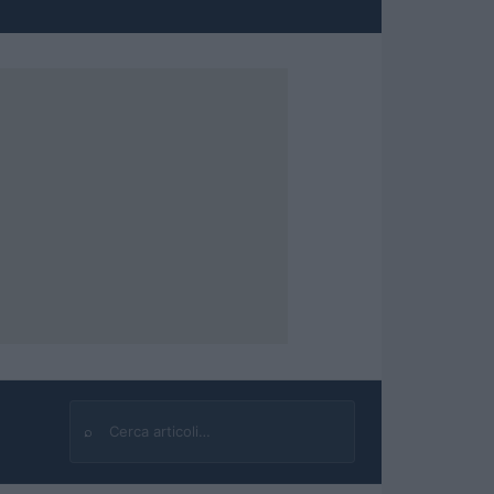
⌕
Cerca