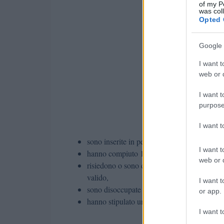
of my P
was col
Opted 
Google 
I want t
web or d
I want t
purpose
I want 
sono inserite in percorsi di protezione certifi
I want t
hanno compiuto 18 anni,
web or d
risiedono o sono domiciliate in Toscana e,
valido,
I want t
sono disoccupate e iscritte a un centro per 
or app.
hanno stipulato un progetto per l’occupabili
I want t