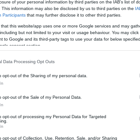
losure of your personal information by third parties on the IAB’s list of
. This information may also be disclosed by us to third parties on the
IA
ione a misure di politica attiva come orientamento, corsi di
Participants
that may further disclose it to other third parties.
ate dai centri per l’impiego (CPI).
 that this website/app uses one or more Google services and may gath
i accesso e frequenza a corsi di formazione professionale,
including but not limited to your visit or usage behaviour. You may click 
competenze e altri percorsi formativi riconosciuti dalla regione
 to Google and its third-party tags to use your data for below specifi
ogle consent section.
ervizi di cura e assistenza a figli minori o familiari non
eografica per la partecipazione ai percorsi formativi o lavorativi.
l Data Processing Opt Outs
o opt-out of the Sharing of my personal data.
In
o opt-out of the Sale of my Personal Data.
In
to opt-out of processing my Personal Data for Targeted
ing.
In
o opt-out of Collection, Use, Retention, Sale, and/or Sharing