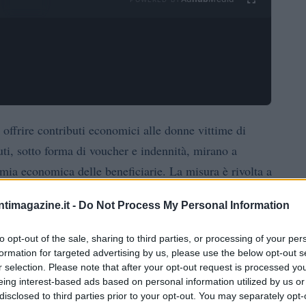
offrire contributi economici alle donne vittime di
uti, sotto forma di voucher e indennità, mirano a
omia economica delle beneficiarie. La misura è rivolta a
cati dai servizi sociali territoriali, dai centri
ntimagazine.it -
Do Not Process My Personal Information
la regione.
to opt-out of the sale, sharing to third parties, or processing of your per
formation for targeted advertising by us, please use the below opt-out s
r selection. Please note that after your opt-out request is processed y
eing interest-based ads based on personal information utilized by us or
za nella regione Toscana comprendono diverse forme di
disclosed to third parties prior to your opt-out. You may separately opt-