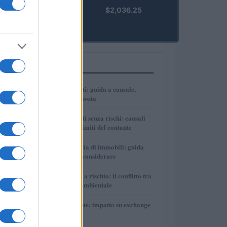
kpk ETH
$2,036.25
Prime
(KPK ETH
PRIME)
PIÙ LETTI
1
Bonifici tra parenti: guida a causale,
tracciabilità e imposta
2
Bonifici tra parenti senza rischi: causali
corrette, prove e limiti del contante
3
Divisione ereditaria di immobili: guida
pratica e costi da considerare
4
Autonomia Sarda a rischio: il conflitto tra
sviluppo e tutela ambientale
5
DAC8 e criptovalute: impatto su exchange
e investitori