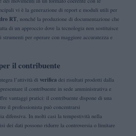
e dei movimenti in un formato coerente con le
ncipali vi è la generazione di report e moduli utili per
dro RT
, nonché la produzione di documentazione che
ratta di un approccio dove la tecnologia non sostituisce
gli strumenti per operare con maggiore accuratezza e
per il contribuente
verifica
tegra l’attività di
dei risultati prodotti dalla
ppresentare il contribuente in sede amministrativa e
fre vantaggi pratici: il contribuente dispone di una
re il professionista può concentrarsi
ia difensiva. In molti casi la tempestività nella
isi dei dati possono ridurre la controversia o limitare