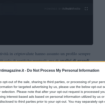
Ad
hub
Media
POWERED BY
ttività in criptovalute hanno assunto un profilo sempre
analisi di grandi
 più solo di verifiche puntuali, ma di
OAM
condo i dati dell’
, le richieste di informazioni
ntimagazine.it -
Do Not Process My Personal Information
re il 300% negli ultimi due anni, con un parallelo
fine settembre 2026
transazioni: a
risultavano circa
to opt-out of the sale, sharing to third parties, or processing of your per
formation for targeted advertising by us, please use the below opt-out s
2,1 miliardi
ute per un controvalore complessivo pari a
r selection. Please note that after your opt-out request is processed y
egli elementi rilevanti ai fini fiscali diventa spesso
eing interest-based ads based on personal information utilized by us or
disclosed to third parties prior to your opt-out. You may separately opt-