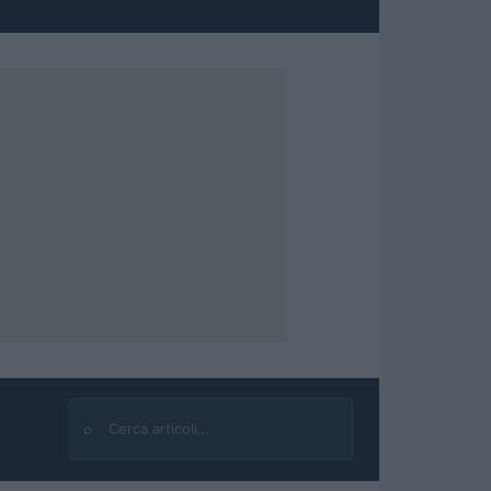
⌕
Cerca