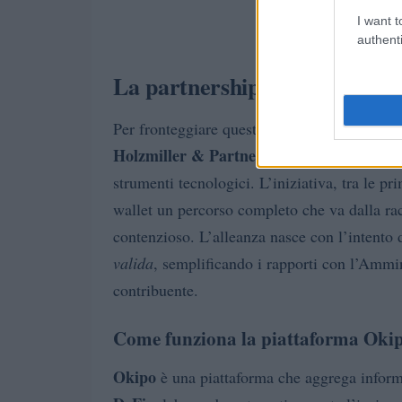
I want t
authenti
La partnership tra studio e fi
Per fronteggiare queste complessità si è svi
Holzmiller & Partners
Okipo
e la fintech
,
strumenti tecnologici. L’iniziativa, tra le pri
wallet un percorso completo che va dalla racco
contenzioso. L’alleanza nasce con l’intento d
valida
, semplificando i rapporti con l’Ammini
contribuente.
Come funziona la piattaforma Oki
Okipo
è una piattaforma che aggrega inform