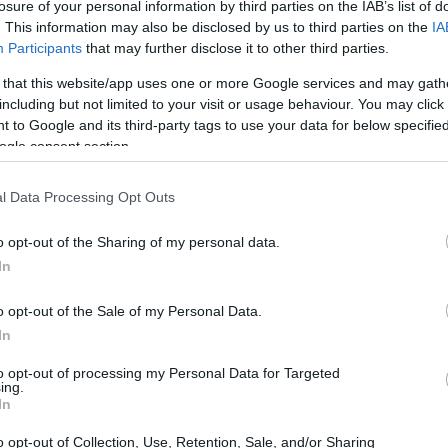
losure of your personal information by third parties on the IAB’s list of
. This information may also be disclosed by us to third parties on the
IA
sempre più sui dati
Participants
that may further disclose it to other third parties.
 that this website/app uses one or more Google services and may gath
wallet
ra stessa degli asset digitali: un singolo
può
including but not limited to your visit or usage behaviour. You may click 
 to Google and its third-party tags to use your data for below specifi
ll’anno, tra acquisti, vendite, swap e operazioni su
ogle consent section.
è ricondurre tali movimenti a criteri fiscali chiari, ma il
blockchain
ormino record distribuiti su
e piattaforme
l Data Processing Opt Outs
umento delle richieste informative, il processo di
o opt-out of the Sharing of my personal data.
mining
e di correlazione tra fonti, dove errori di
In
ivi sui controlli e sui possibili accertamenti.
o opt-out of the Sale of my Personal Data.
ti e consulenti
In
to opt-out of processing my Personal Data for Targeted
luta virtuale, la difficoltà non è soltanto tecnica ma
ing.
nti siano fiscalmente rilevanti, compilare
In
RT
e conservare la documentazione richiesta sono
o opt-out of Collection, Use, Retention, Sale, and/or Sharing