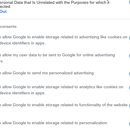
ersonal Data that Is Unrelated with the Purposes for which it
 specifiche. Laddove la documentazione automatica
lected.
Out
e può portare a omissioni o errori, incrementando il
e finanziaria
e la necessità di produrre spiegazioni
consents
ria.
o allow Google to enable storage related to advertising like cookies on
evice identifiers in apps.
o allow my user data to be sent to Google for online advertising
s.
to allow Google to send me personalized advertising.
o allow Google to enable storage related to analytics like cookies on
evice identifiers in apps.
o allow Google to enable storage related to functionality of the website
o allow Google to enable storage related to personalization.