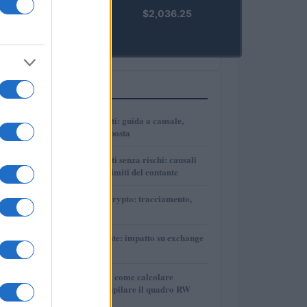
kpk ETH
$2,036.25
Prime
(KPK ETH
PRIME)
PIÙ LETTI
1
Bonifici tra parenti: guida a causale,
tracciabilità e imposta
2
Bonifici tra parenti senza rischi: causali
corrette, prove e limiti del contante
3
Guida DAC8 per crypto: tracciamento,
evidenze e report
4
DAC8 e criptovalute: impatto su exchange
e investitori
5
Tasse sulle cripto: come calcolare
plusvalenze e compilare il quadro RW