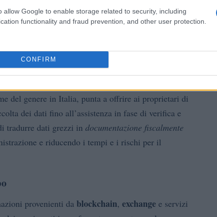
o allow Google to enable storage related to security, including
cation functionality and fraud prevention, and other user protection.
ntech: una risposta integrata
CONFIRM
Fazzini
luppata una collaborazione tra lo studio
 pensata per mettere insieme competenze tributarie e
me del genere in Italia, punta a offrire ai proprietari di
lta dei dati fino all’assistenza in fase di verifica e
i tradurre dati grezzi in
documentazione fiscalmente
strazione e riducendo i tempi e i rischi per il
po
blockchain
exchange
azioni provenienti da
,
e servizi