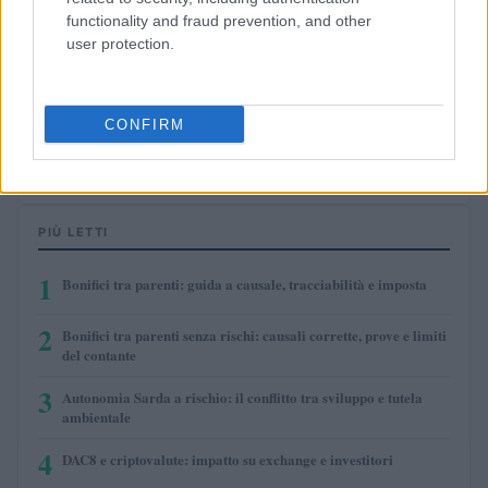
functionality and fraud prevention, and other
user protection.
$8.02
TruFin Staked APT
(TRUAPT)
CONFIRM
$2,036.25
kpk ETH Prime
(KPK ETH PRIME)
PIÙ LETTI
1
Bonifici tra parenti: guida a causale, tracciabilità e imposta
2
Bonifici tra parenti senza rischi: causali corrette, prove e limiti
del contante
3
Autonomia Sarda a rischio: il conflitto tra sviluppo e tutela
ambientale
4
DAC8 e criptovalute: impatto su exchange e investitori