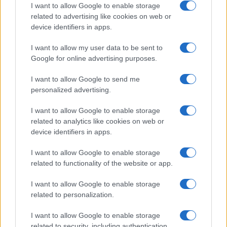
Steakhouse EURCV
I want to allow Google to enable storage
$100,000,000,000,000.00
Morpho Vault
related to advertising like cookies on web or
(STEAKEURCV)
device identifiers in apps.
I want to allow my user data to be sent to
$0.032
Epoch Island
Google for online advertising purposes.
(EPOCH)
I want to allow Google to send me
personalized advertising.
$16.49
Stride Staked Injective
(STINJ)
I want to allow Google to enable storage
related to analytics like cookies on web or
$3,407.11
device identifiers in apps.
Vested XOR
(VXOR)
I want to allow Google to enable storage
related to functionality of the website or app.
$0.022
JDB
(JDB)
I want to allow Google to enable storage
related to personalization.
$0.0085
FibSwap DEX
I want to allow Google to enable storage
(FIBO)
related to security, including authentication