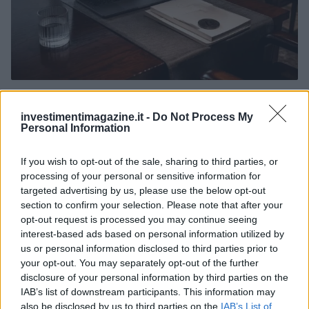
DAC8 e cripto-tasse: obblighi, documenti e controlli per
investitori
investimentimagazine.it -
Do Not Process My
Edoardo Vitali · 4 Ago 2026
Personal Information
FISCO
If you wish to opt-out of the sale, sharing to third parties, or
processing of your personal or sensitive information for
targeted advertising by us, please use the below opt-out
section to confirm your selection. Please note that after your
opt-out request is processed you may continue seeing
interest-based ads based on personal information utilized by
us or personal information disclosed to third parties prior to
your opt-out. You may separately opt-out of the further
disclosure of your personal information by third parties on the
IAB’s list of downstream participants. This information may
also be disclosed by us to third parties on the
IAB’s List of