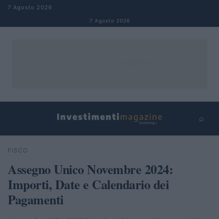
Salta al contenuto
7 Agosto 2026
7 Agosto 2026
⌕
×
⌕
FISCO
Cerca
Assegno Unico Novembre 2024:
Importi, Date e Calendario dei
Pagamenti