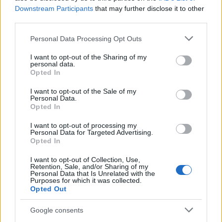
Downstream Participants
that may further disclose it to other
third parties.
Guida DAC8 per crypto: tracciamento, evidenze e report
Please note that this website/app uses one or more Google
Personal Data Processing Opt Outs
Edoardo Vitali · 3 Ago 2026
services and may gather and store information including but
not limited to your visit or usage behaviour. You may click to
I want to opt-out of the Sharing of my
personal data.
grant or deny consent to Google and its third-party tags to
Opted In
use your data for below specified purposes in below Google
QUOTAZIONI CRYPTO
consent section.
I want to opt-out of the Sale of my
Personal Data.
Nome
Prezzo
Opted In
I want to opt-out of processing my
Eureka Bridged PAX
Personal Data for Targeted Advertising.
$4,187.30
Gold (Terra
Opted In
(PAXG)
I want to opt-out of Collection, Use,
Retention, Sale, and/or Sharing of my
Personal Data that Is Unrelated with the
Kinza Babylon Staked
Purposes for which it was collected.
$83,270.00
BTC
Opted Out
(KBTC)
Google consents