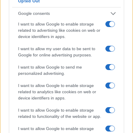
Opted Out
tramite i contratti CFD è possibile
esperti sanno che
speculare se il prezzo sale o scende.
In altre parole:
Google consents
I want to allow Google to enable storage
In breve, tutto ciò che devi fare è fare la previsione
related to advertising like cookies on web or
corretta. Nel nostro caso, chiunque abbia ipotizzato il
device identifiers in apps.
declino di Bitcoin (prevedibile, tra l’altro!) Si è affrettato
I want to allow my user data to be sent to
ad aprire un CFD ribassista su piattaforme che lo
Google for online advertising purposes.
eToro (apri una demo da qui
consentono, come
). Il
risultato? Una possibile grande vittoria!
I want to allow Google to send me
personalized advertising.
Riuscire a vincere sia in caso di rally che (soprattutto) di
I want to allow Google to enable storage
Rinunciare
ribasso offre notevoli opportunità ai trader.
related to analytics like cookies on web or
alla possibilità di vincere dal calo dei prezzi è un errore
device identifiers in apps.
che non dovrebbe essere commesso. Tutti i trader
I want to allow Google to enable storage
professionisti lavorano con i CFD proprio per sfruttare
related to functionality of the website or app.
entrambe le situazioni di mercato, come accaduto nel 2018
I want to allow Google to enable storage
con Bitcoin.