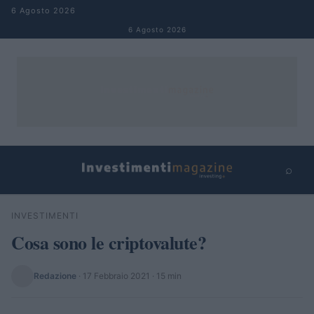
Salta al contenuto
6 Agosto 2026
6 Agosto 2026
⌕
×
⌕
INVESTIMENTI
Cerca
Cosa sono le criptovalute?
Redazione
·
17 Febbraio 2021
· 15 min