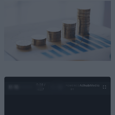
0:29 /
Ad
hub
Media
POWERED
1
/
4
4:27
BY