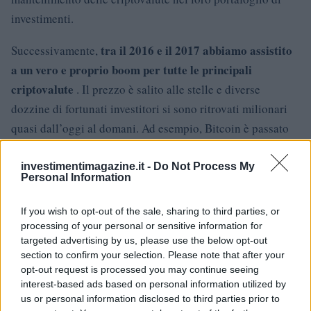
investimenti.
tra il 2016 e il 2017 abbiamo assistito
Successivamente,
a un vero e proprio boom per tutte le principali
criptovalute
. Il prezzo è salito alle stelle e diverse
dozzine di fortunati investitori si sono ritrovati milionari
quasi dall’oggi al domani. Ad esempio, Bitcoin è passato
da un prezzo di poche decine di dollari a un valore record
di $ 17.000 nel 2017. Un tale aumento ha avuto pochi
investimentimagazine.it -
Do Not Process My
Personal Information
eguali nella storia della finanza e molti hanno iniziato ad
avvicinarsi a questo mondo.
If you wish to opt-out of the sale, sharing to third parties, or
processing of your personal or sensitive information for
Tuttavia, come spesso accade nei mercati finanziari, un
targeted advertising by us, please use the below opt-out
section to confirm your selection. Please note that after your
rimbalzo può essere accompagnato da un’euforia
opt-out request is processed you may continue seeing
collettiva. Ciò implica che il valore in questione tende a
interest-based ads based on personal information utilized by
gonfiarsi oltre il suo vero valore. Con Bitcoin è successo
us or personal information disclosed to third parties prior to