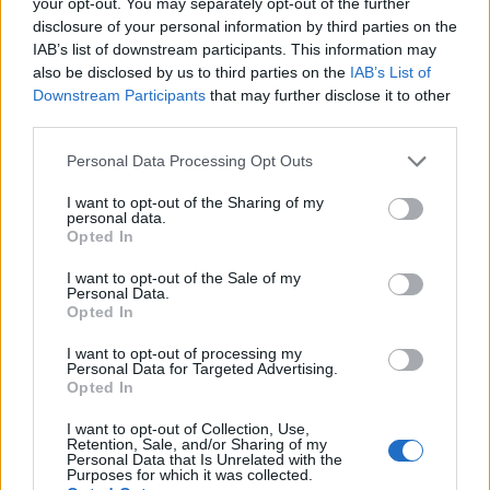
your opt-out. You may separately opt-out of the further
esattamente quello: spinti dall’euforia degli aumenti,
disclosure of your personal information by third parties on the
molte persone hanno iniziato a comprarlo. Se prima erano
IAB’s list of downstream participants. This information may
solo gli addetti ai lavori ad operare in questo mercato, dal
also be disclosed by us to third parties on the
IAB’s List of
Downstream Participants
that may further disclose it to other
2017 molte persone si sono lanciate in questo mondo,
third parties.
spesso senza un’adeguata preparazione.
Please note that this website/app uses one or more Google
Personal Data Processing Opt Outs
Come sappiamo, dopo questa fase di euforia irrazionale, il
services and may gather and store information including but
not limited to your visit or usage behaviour. You may click to
I want to opt-out of the Sharing of my
mercato è tornato alla realtà. Il prezzo di Bitcoin ha
personal data.
grant or deny consent to Google and its third-party tags to
Opted In
iniziato a diminuire. Ciò ha causato il calo del prezzo,
use your data for below specified purposes in below Google
amplificato nelle settimane successive dal panico tra gli
consent section.
I want to opt-out of the Sale of my
Personal Data.
investitori. Il prezzo del Bitcoin ha perso quasi il 50% del
Opted In
suo valore, tornando a prezzi inferiori a 10.000 $.
I want to opt-out of processing my
Personal Data for Targeted Advertising.
La strategia da seguire in caso di caduta
Opted In
I want to opt-out of Collection, Use,
Così tante persone hanno perso soldi in seguito sui loro
Retention, Sale, and/or Sharing of my
Personal Data that Is Unrelated with the
investimenti? Non proprio. Infatti, gli investitori più
Purposes for which it was collected.