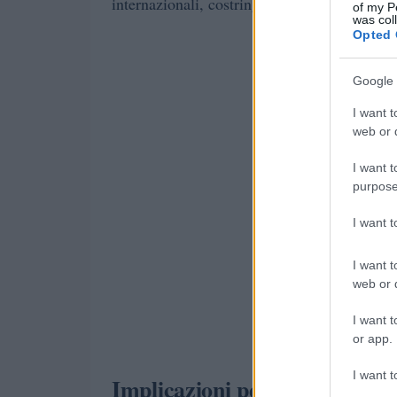
internazionali, costringendole a rivedere le 
of my P
was col
Opted 
Google 
I want t
web or d
I want t
purpose
I want 
I want t
web or d
I want t
or app.
I want t
Implicazioni per l’economia s