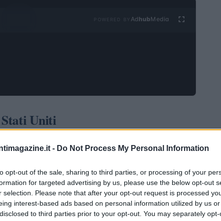
Ad
hub
Media
POWERED BY
Stati Uniti
l Bureau of Labour Statistics hanno rivelato un
ntimagazine.it -
Do Not Process My Personal Information
niti, con un aumento dello 0,1% rispetto al mese
analisti, che si aspettavano un calo dello 0,2%. La
to opt-out of the sale, sharing to third parties, or processing of your per
formation for targeted advertising by us, please use the below opt-out s
sitivo già osservato nel mese di ottobre, suggerendo
r selection. Please note that after your opt-out request is processed y
eing interest-based ads based on personal information utilized by us or
disclosed to third parties prior to your opt-out. You may separately opt-