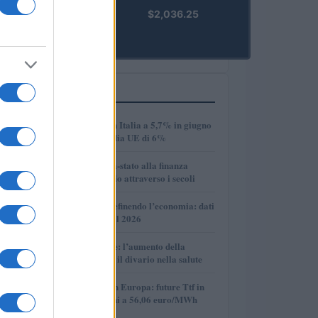
kpk ETH
$2,036.25
Prime
(KPK ETH
PRIME)
PIÙ LETTI
1
Disoccupazione in Italia a 5,7% in giugno
2026, sotto la media UE di 6%
2
Dalle antiche città-stato alla finanza
globale: un viaggio attraverso i secoli
3
Come l’IA sta ridefinendo l’economia: dati
e prospettive per il 2026
4
Longevità globale: l’aumento della
speranza di vita e il divario nella salute
5
Mercato del gas in Europa: future Ttf in
discesa, quotazioni a 56,06 euro/MWh