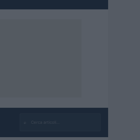
⌕
Cerca