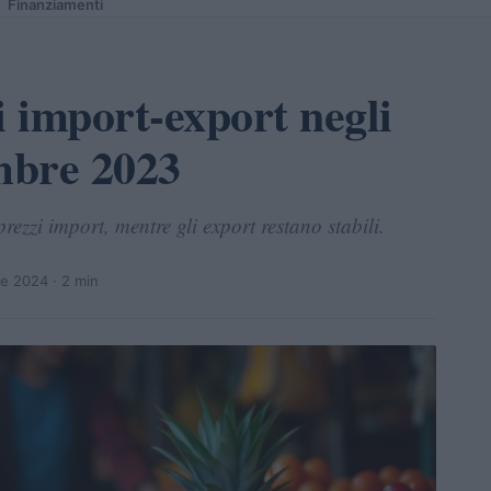
Finanziamenti
i import-export negli
embre 2023
zzi import, mentre gli export restano stabili.
re 2024
· 2 min