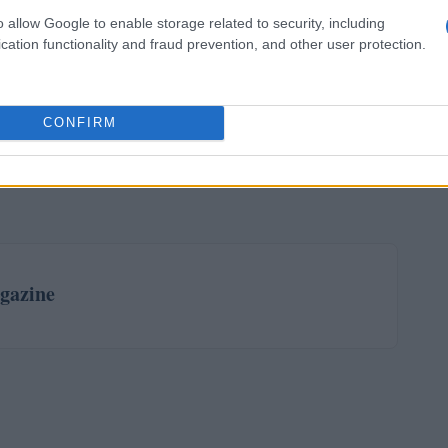
o allow Google to enable storage related to security, including
tabilità dei prezzi export, presenta un quadro
cation functionality and fraud prevention, and other user protection.
tre l’aumento dei prezzi import può suggerire una
cita nei prezzi export potrebbe indicare sfide nei
CONFIRM
no monitorando attentamente questi sviluppi, poiché
la politica monetaria e sulle decisioni di investimento
gazine