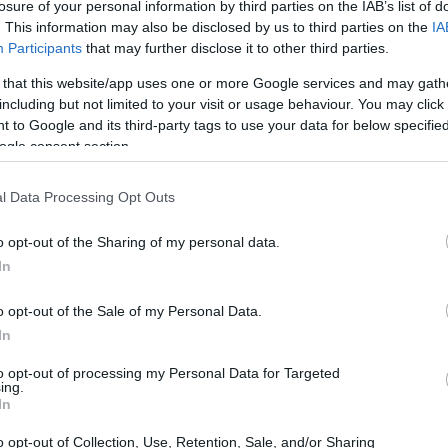
losure of your personal information by third parties on the IAB’s list of
port
. This information may also be disclosed by us to third parties on the
IA
Participants
that may further disclose it to other third parties.
ato un aumento dell’1,3%. Questo incremento potrebbe
 that this website/app uses one or more Google services and may gath
ettori economici, influenzando i costi di produzione e,
including but not limited to your visit or usage behaviour. You may click 
 to Google and its third-party tags to use your data for below specifi
nto dei prezzi import è spesso indicativo di una
ogle consent section.
riflettere una ripresa economica o un cambiamento
l Data Processing Opt Outs
o opt-out of the Sharing of my personal data.
In
port
negli Stati Uniti hanno mantenuto una variazione
o opt-out of the Sale of my Personal Data.
incremento dello 0,8% registrato ad ottobre. Questa
In
 una certa saturazione del mercato estero, dove la
to opt-out of processing my Personal Data for Targeted
ing.
to segni di crescita significativa. La situazione
In
lle aziende americane che operano sui mercati
o opt-out of Collection, Use, Retention, Sale, and/or Sharing