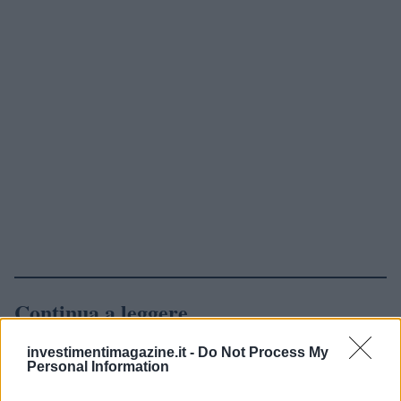
Continua a leggere
investimentimagazine.it -
Do Not Process My
NEWS
Personal Information