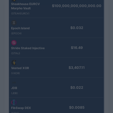
Steakhouse EURCV
$100,000,000,000,000.00
Morpho Vault
(STEAKEURCV)
$0.032
Epoch Island
(EPOCH)
$16.49
Stride Staked Injective
(STINJ)
$3,407.11
Vested XOR
(VXOR)
$0.022
JDB
(JDB)
$0.0085
FibSwap DEX
(FIBO)