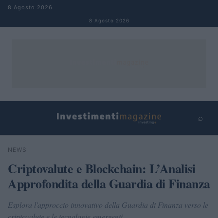
Salta al contenuto
8 Agosto 2026
8 Agosto 2026
⌕
×
⌕
NEWS
Cerca
Criptovalute e Blockchain: L’Analisi
Approfondita della Guardia di Finanza
Esplora l'approccio innovativo della Guardia di Finanza verso le
criptovalute e le tecnologie emergenti.