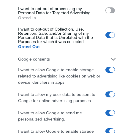
I want to opt-out of processing my
Personal Data for Targeted Advertising.
Opted In
I want to opt-out of Collection, Use,
Retention, Sale, and/or Sharing of my
Petrolio in calo: Brent a 88.9 dollari, ribassi diffusi tra le
Personal Data that Is Unrelated with the
Purposes for which it was collected.
materie prime
Opted Out
Andrea Innocenti · 6 Ago 2026
Google consents
NEWS
I want to allow Google to enable storage
related to advertising like cookies on web or
device identifiers in apps.
I want to allow my user data to be sent to
Google for online advertising purposes.
I want to allow Google to send me
personalized advertising.
I want to allow Google to enable storage