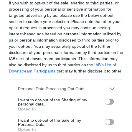
If you wish to opt-out of the sale, sharing to third parties, or
processing of your personal or sensitive information for
targeted advertising by us, please use the below opt-out
section to confirm your selection. Please note that after your
opt-out request is processed you may continue seeing
interest-based ads based on personal information utilized by
us or personal information disclosed to third parties prior to
your opt-out. You may separately opt-out of the further
disclosure of your personal information by third parties on the
IAB’s list of downstream participants. This information may
also be disclosed by us to third parties on the
IAB’s List of
Petrolio in calo, Brent a 88.9 USD dopo un ribasso del 8.3%
Downstream Participants
that may further disclose it to other
Andrea Innocenti · 7 Ago 2026
third parties.
Please note that this website/app uses one or more Google
NEWS
Personal Data Processing Opt Outs
services and may gather and store information including but
not limited to your visit or usage behaviour. You may click to
I want to opt-out of the Sharing of my
personal data.
grant or deny consent to Google and its third-party tags to
Opted In
use your data for below specified purposes in below Google
consent section.
I want to opt-out of the Sale of my
Personal Data.
Opted In