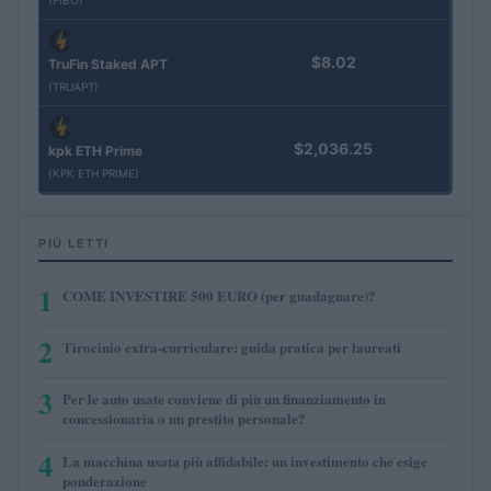
$8.02
TruFin Staked APT
(TRUAPT)
$2,036.25
kpk ETH Prime
(KPK ETH PRIME)
PIÙ LETTI
1
COME INVESTIRE 500 EURO (per guadagnare)?
2
Tirocinio extra-curriculare: guida pratica per laureati
3
Per le auto usate conviene di più un finanziamento in
concessionaria o un prestito personale?
4
La macchina usata più affidabile: un investimento che esige
ponderazione