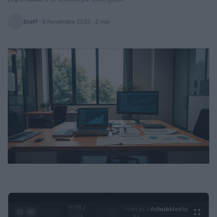
Staff
·
5 Novembre 2025
· 3 min
0:29 /
Ad
hub
Media
POWERED
1
/
4
3:55
BY