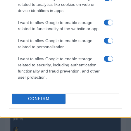
related to analytics like cookies on web or
device identifiers in apps.
Petrolio in calo: Brent a 91,82$, ribassi a due cifre per greggio
e oro
I want to allow Google to enable storage
Andrea Innocenti · 5 Ago 2026
related to functionality of the website or app.
I want to allow Google to enable storage
related to personalization.
QUOTAZIONI CRYPTO
I want to allow Google to enable storage
Nome
Prezzo
related to security, including authentication
functionality and fraud prevention, and other
user protection.
Eureka Bridged PAX
$4,187.30
Gold (Terra
(PAXG)
CONFIRM
Kinza Babylon Staked
$83,270.00
BTC
(KBTC)