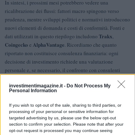
In sintesi, i prossimi mesi potrebbero vedere una
ricalibrazione dei flussi: fattori macro spingono verso
prudenza, mentre sviluppi politici e normativi introducono
nuovi elementi di domanda e costi di conformità. Fonti e
Trakx
dati utilizzati in questo riepilogo includono
,
Coingecko
AlphaVantage
e
. Ricordiamo che quanto
riportato non costituisce consulenza finanziaria: ogni
decisione di investimento richiede una valutazione
personale e, se necessario, il confronto con consulenti
qualificati.
investimentimagazine.it -
Do Not Process My
Personal Information
AUTORE
If you wish to opt-out of the sale, sharing to third parties, or
Edoardo Vitali
processing of your personal or sensitive information for
targeted advertising by us, please use the below opt-out
Edoardo Vitali ha coordinato la copertura della
section to confirm your selection. Please note that after your
ristrutturazione del mercato ittico di Palermo,
opt-out request is processed you may continue seeing
sostenendo la linea editoriale sulla trasparenza