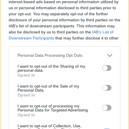
interest-based ads based on personal information utilized by
fiscale. Capo redattore economia, porta in
us or personal information disclosed to third parties prior to
redazione un tratto pragmatico e un dettaglio
your opt-out. You may separately opt-out of the further
personale: conserva ancora taccuini degli
disclosure of your personal information by third parties on the
incontri in Sala delle Lapidi.
IAB’s list of downstream participants. This information may
also be disclosed by us to third parties on the
IAB’s List of
Downstream Participants
that may further disclose it to other
third parties.
Please note that this website/app uses one or more Google
Personal Data Processing Opt Outs
services and may gather and store information including but
not limited to your visit or usage behaviour. You may click to
I want to opt-out of the Sharing of my
personal data.
grant or deny consent to Google and its third-party tags to
Opted In
use your data for below specified purposes in below Google
consent section.
I want to opt-out of the Sale of my
Personal Data.
Opted In
I want to opt-out of processing my
Personal Data for Targeted Advertising.
Opted In
I want to opt-out of Collection, Use,