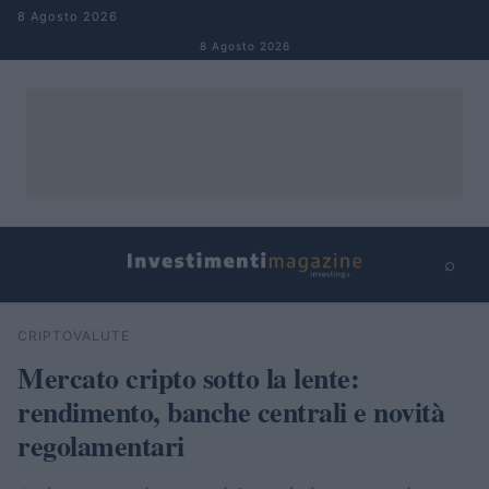
Salta al contenuto
8 Agosto 2026
8 Agosto 2026
⌕
×
⌕
CRIPTOVALUTE
Cerca
Mercato cripto sotto la lente:
rendimento, banche centrali e novità
regolamentari