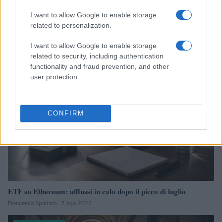
XRP Ledger, Bitcoin e le sanzioni USA: gli sviluppi chiave del 8
I want to allow Google to enable storage
agosto 2026
related to personalization.
Niccolò Conforti · 8 Ago 2026
I want to allow Google to enable storage
CRIPTOVALUTE
related to security, including authentication
functionality and fraud prevention, and other
user protection.
CONFIRM
ETF su Ethereum: afflussi in calo dopo il picco di luglio
Francesca Spadaro · 7 Ago 2026