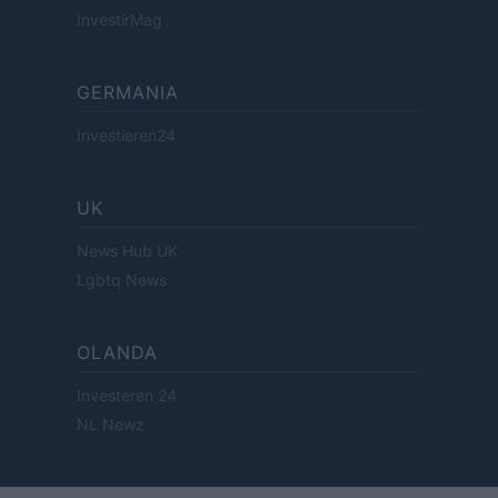
InvestirMag
GERMANIA
Investieren24
UK
News Hub UK
Lgbtq News
OLANDA
Investeren 24
NL Newz