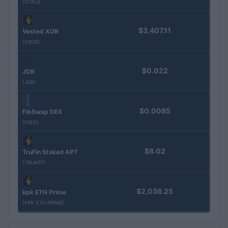
(STINJ)
$3,407.11
Vested XOR
(VXOR)
$0.022
JDB
(JDB)
$0.0085
FibSwap DEX
(FIBO)
$8.02
TruFin Staked APT
(TRUAPT)
$2,036.25
kpk ETH Prime
(KPK ETH PRIME)