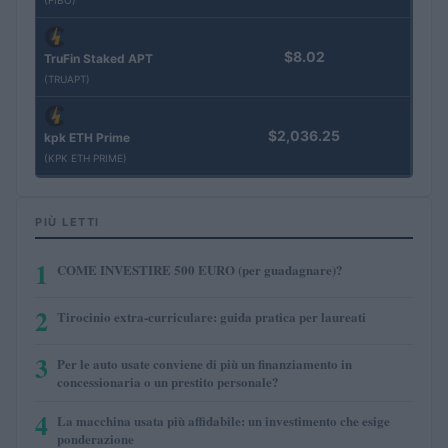
$8.02
TruFin Staked APT
(TRUAPT)
$2,036.25
kpk ETH Prime
(KPK ETH PRIME)
PIÙ LETTI
1
COME INVESTIRE 500 EURO (per guadagnare)?
2
Tirocinio extra-curriculare: guida pratica per laureati
3
Per le auto usate conviene di più un finanziamento in
concessionaria o un prestito personale?
4
La macchina usata più affidabile: un investimento che esige
ponderazione