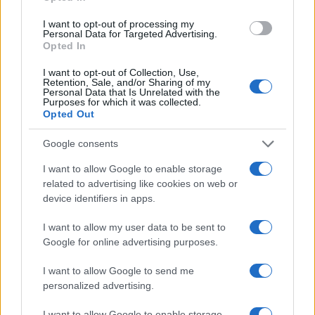
I want to opt-out of processing my
Personal Data for Targeted Advertising.
Opted In
I want to opt-out of Collection, Use,
Retention, Sale, and/or Sharing of my
Petrolio in calo: Brent a 88.9 dollari, ribassi diffusi tra le
Personal Data that Is Unrelated with the
materie prime
Purposes for which it was collected.
Opted Out
Andrea Innocenti · 6 Ago 2026
Google consents
NEWS
I want to allow Google to enable storage
related to advertising like cookies on web or
device identifiers in apps.
I want to allow my user data to be sent to
Google for online advertising purposes.
I want to allow Google to send me
personalized advertising.
I want to allow Google to enable storage