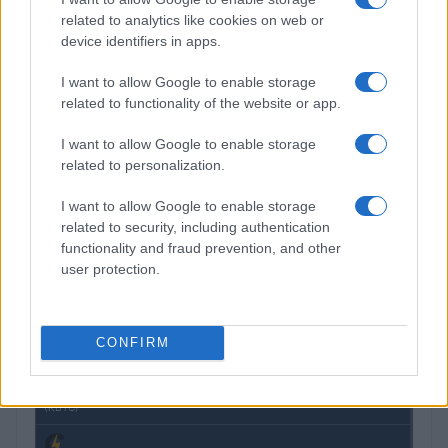
related to analytics like cookies on web or
device identifiers in apps.
Petrolio in calo: Brent a 91,82$, ribassi a due cifre per greggio
e oro
I want to allow Google to enable storage
Andrea Innocenti · 5 Ago 2026
related to functionality of the website or app.
I want to allow Google to enable storage
related to personalization.
QUOTAZIONI CRYPTO
I want to allow Google to enable storage
Nome
Prezzo
related to security, including authentication
functionality and fraud prevention, and other
user protection.
Eureka Bridged PAX
$4,187.30
Gold (Terra
(PAXG)
CONFIRM
Kinza Babylon Staked
$83,270.00
BTC
(KBTC)