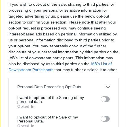
If you wish to opt-out of the sale, sharing to third parties, or
processing of your personal or sensitive information for
targeted advertising by us, please use the below opt-out
section to confirm your selection. Please note that after your
opt-out request is processed you may continue seeing
interest-based ads based on personal information utilized by
us or personal information disclosed to third parties prior to
your opt-out. You may separately opt-out of the further
disclosure of your personal information by third parties on the
IAB’s list of downstream participants. This information may
also be disclosed by us to third parties on the
IAB’s List of
Petrolio in calo, Brent a 88.9 USD dopo un ribasso del 8.3%
Downstream Participants
that may further disclose it to other
Andrea Innocenti · 7 Ago 2026
third parties.
NEWS
Please note that this website/app uses one or more Google
Personal Data Processing Opt Outs
services and may gather and store information including but
not limited to your visit or usage behaviour. You may click to
I want to opt-out of the Sharing of my
personal data.
grant or deny consent to Google and its third-party tags to
Opted In
use your data for below specified purposes in below Google
consent section.
I want to opt-out of the Sale of my
Personal Data.
Opted In