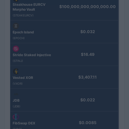
Steakhouse EURCV
$100,000,000,000,000.00
Morpho Vault
(STEAKEURCV)
$0.032
Epoch Island
(EPOCH)
$16.49
Stride Staked Injective
(STINJ)
$3,407.11
Vested XOR
(VXOR)
$0.022
JDB
(JDB)
$0.0085
FibSwap DEX
(FIBO)