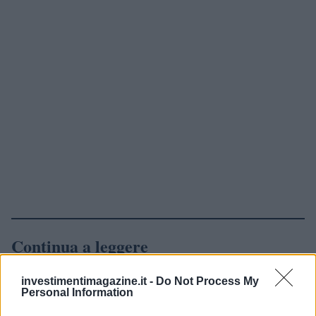
Continua a leggere
investimentimagazine.it -
Do Not Process My
NEWS
Personal Information