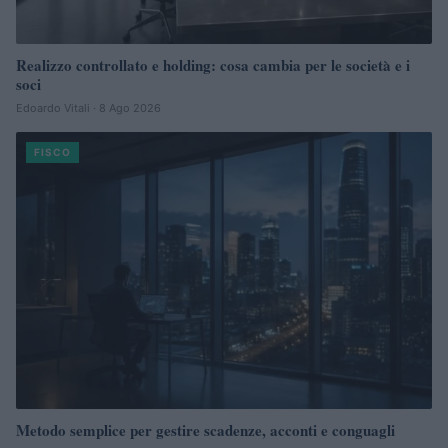
Realizzo controllato e holding: cosa cambia per le società e i
soci
Edoardo Vitali · 8 Ago 2026
FISCO
Metodo semplice per gestire scadenze, acconti e conguagli