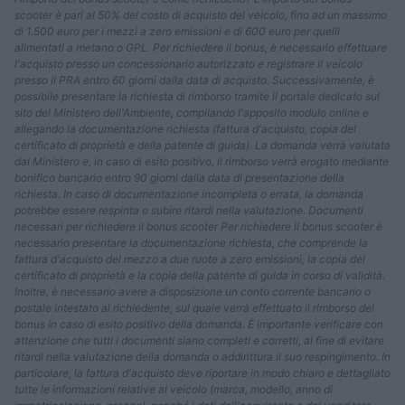
scooter è pari al 50% del costo di acquisto del veicolo, fino ad un massimo
di 1.500 euro per i mezzi a zero emissioni e di 600 euro per quelli
alimentati a metano o GPL. Per richiedere il bonus, è necessario effettuare
l'acquisto presso un concessionario autorizzato e registrare il veicolo
presso il PRA entro 60 giorni dalla data di acquisto. Successivamente, è
possibile presentare la richiesta di rimborso tramite il portale dedicato sul
sito del Ministero dell'Ambiente, compilando l'apposito modulo online e
allegando la documentazione richiesta (fattura d'acquisto, copia del
certificato di proprietà e della patente di guida). La domanda verrà valutata
dal Ministero e, in caso di esito positivo, il rimborso verrà erogato mediante
bonifico bancario entro 90 giorni dalla data di presentazione della
richiesta. In caso di documentazione incompleta o errata, la domanda
potrebbe essere respinta o subire ritardi nella valutazione. Documenti
necessari per richiedere il bonus scooter Per richiedere il bonus scooter è
necessario presentare la documentazione richiesta, che comprende la
fattura d'acquisto del mezzo a due ruote a zero emissioni, la copia del
certificato di proprietà e la copia della patente di guida in corso di validità.
Inoltre, è necessario avere a disposizione un conto corrente bancario o
postale intestato al richiedente, sul quale verrà effettuato il rimborso del
bonus in caso di esito positivo della domanda. È importante verificare con
attenzione che tutti i documenti siano completi e corretti, al fine di evitare
ritardi nella valutazione della domanda o addirittura il suo respingimento. In
particolare, la fattura d'acquisto deve riportare in modo chiaro e dettagliato
tutte le informazioni relative al veicolo (marca, modello, anno di