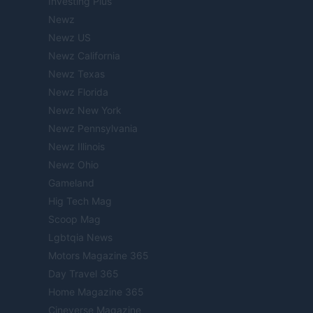
Investing Plus
Newz
Newz US
Newz California
Newz Texas
Newz Florida
Newz New York
Newz Pennsylvania
Newz Illinois
Newz Ohio
Gameland
Hig Tech Mag
Scoop Mag
Lgbtqia News
Motors Magazine 365
Day Travel 365
Home Magazine 365
Cineverse Magazine