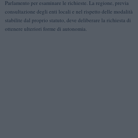
Parlamento per esaminare le richieste. La regione, previa
consultazione degli enti locali e nel rispetto delle modalità
stabilite dal proprio statuto, deve deliberare la richiesta di
ottenere ulteriori forme di autonomia.