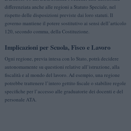
differenziata anche alle regioni a Statuto Speciale, nel
rispetto delle disposizioni previste dai loro statuti. Il
governo mantiene il potere sostitutivo ai sensi dell’articolo
120, secondo comma, della Costituzione.
Implicazioni per Scuola, Fisco e Lavoro
Ogni regione, previa intesa con lo Stato, potrà decidere
autonomamente su questioni relative all’istruzione, alla
fiscalità e al mondo del lavoro. Ad esempio, una regione
potrebbe trattenere l’intero gettito fiscale o stabilire regole
specifiche per l’accesso alle graduatorie dei docenti e del
personale ATA.