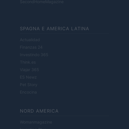
SecondHomeMagazine
SPAGNA E AMERICA LATINA
Actualidad
Finanzas 24
Investindo 365
Think.es
Viajar 365
ES Newz
Pet Story
Encocina
NORD AMERICA
Womanmagazine