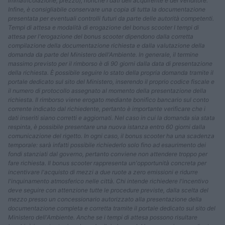
immatricolazione, prezzo), nonché i dati dell'acquirente e del venditore.
Infine, è consigliabile conservare una copia di tutta la documentazione
presentata per eventuali controlli futuri da parte delle autorità competenti.
Tempi di attesa e modalità di erogazione del bonus scooter I tempi di
attesa per l'erogazione del bonus scooter dipendono dalla corretta
compilazione della documentazione richiesta e dalla valutazione della
domanda da parte del Ministero dell'Ambiente. In generale, il termine
massimo previsto per il rimborso è di 90 giorni dalla data di presentazione
della richiesta. È possibile seguire lo stato della propria domanda tramite il
portale dedicato sul sito del Ministero, inserendo il proprio codice fiscale e
il numero di protocollo assegnato al momento della presentazione della
richiesta. Il rimborso viene erogato mediante bonifico bancario sul conto
corrente indicato dal richiedente, pertanto è importante verificare che i
dati inseriti siano corretti e aggiornati. Nel caso in cui la domanda sia stata
respinta, è possibile presentare una nuova istanza entro 60 giorni dalla
comunicazione del rigetto. In ogni caso, il bonus scooter ha una scadenza
temporale: sarà infatti possibile richiederlo solo fino ad esaurimento dei
fondi stanziati dal governo, pertanto conviene non attendere troppo per
fare richiesta. Il bonus scooter rappresenta un'opportunità concreta per
incentivare l'acquisto di mezzi a due ruote a zero emissioni e ridurre
l'inquinamento atmosferico nelle città. Chi intende richiedere l'incentivo
deve seguire con attenzione tutte le procedure previste, dalla scelta del
mezzo presso un concessionario autorizzato alla presentazione della
documentazione completa e corretta tramite il portale dedicato sul sito del
Ministero dell'Ambiente. Anche se i tempi di attesa possono risultare