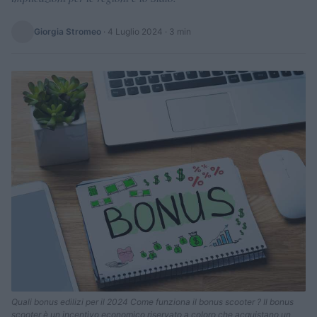
Giorgia Stromeo
·
4 Luglio 2024
· 3 min
Quali bonus edilizi per il 2024 Come funziona il bonus scooter ? Il bonus
scooter è un incentivo economico riservato a coloro che acquistano un