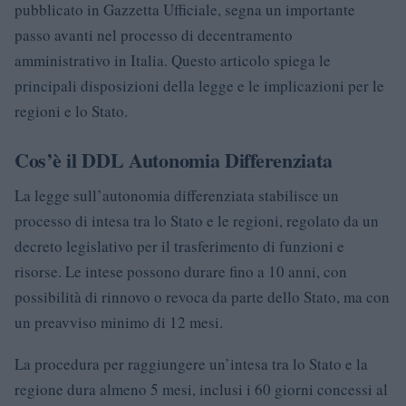
pubblicato in Gazzetta Ufficiale, segna un importante
passo avanti nel processo di decentramento
amministrativo in Italia. Questo articolo spiega le
principali disposizioni della legge e le implicazioni per le
regioni e lo Stato.
Cos’è il DDL Autonomia Differenziata
La legge sull’autonomia differenziata stabilisce un
processo di intesa tra lo Stato e le regioni, regolato da un
decreto legislativo per il trasferimento di funzioni e
risorse. Le intese possono durare fino a 10 anni, con
possibilità di rinnovo o revoca da parte dello Stato, ma con
un preavviso minimo di 12 mesi.
La procedura per raggiungere un’intesa tra lo Stato e la
regione dura almeno 5 mesi, inclusi i 60 giorni concessi al