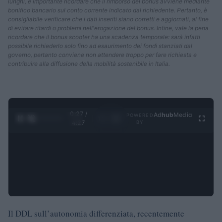
lunghi, è importante ricordare che il rimborso del bonus avviene mediante
bonifico bancario sul conto corrente indicato dal richiedente. Pertanto, è
consigliabile verificare che i dati inseriti siano corretti e aggiornati, al fine
di evitare ritardi o problemi nell'erogazione del bonus. Infine, vale la pena
ricordare che il bonus scooter ha una scadenza temporale: sarà infatti
possibile richiederlo solo fino ad esaurimento dei fondi stanziati dal
governo, pertanto conviene non attendere troppo per fare richiesta e
contribuire alla diffusione della mobilità sostenibile in Italia.
0:28 /
Ad
hub
Media
POWERED
1
/
4
4:27
BY
Il DDL sull’autonomia differenziata, recentemente