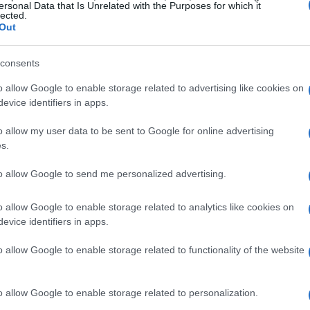
ersonal Data that Is Unrelated with the Purposes for which it
lected.
% dell’allocazione complessiva, per un ammontare di
Out
Superbonus 110%
i sono stati destinati al
con
 La parte residua, pari a circa 81 milioni di euro, è
consents
atrimonio di edilizia residenziale pubblica nel quadro
o allow Google to enable storage related to advertising like cookies on
stribuiti negli anni 2026 e 2026.
evice identifiers in apps.
o allow my user data to be sent to Google for online advertising
% delle risorse, per un totale di oltre 4,7 miliardi di
s.
 potenziamento delle infrastrutture ferroviarie, la
to allow Google to send me personalized advertising.
esistenti, la costruzione di nuove tratte ad alta velocità
lico locale, urbano ed extraurbano.
o allow Google to enable storage related to analytics like cookies on
evice identifiers in apps.
ente: contributi significativi ma
o allow Google to enable storage related to functionality of the website
o allow Google to enable storage related to personalization.
 limitata delle risorse, pari all’1,1% del totale, poco