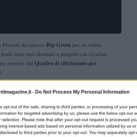
Btp Green
le Finanze ha emesso
per un valore
fondi sono stati destinati a progetti con
ricadute
Quadro di riferimento per
rie previste dal
6.
terventi realizzati nel quadriennio 2026-2026, con
ntimagazine.it -
Do Not Process My Personal Information
mbientale
e ridurre l’impatto delle attività umane
to opt-out of the sale, sharing to third parties, or processing of your per
formation for targeted advertising by us, please use the below opt-out s
r selection. Please note that after your opt-out request is processed y
ti: i principali beneficiari
eing interest-based ads based on personal information utilized by us or
disclosed to third parties prior to your opt-out. You may separately opt-