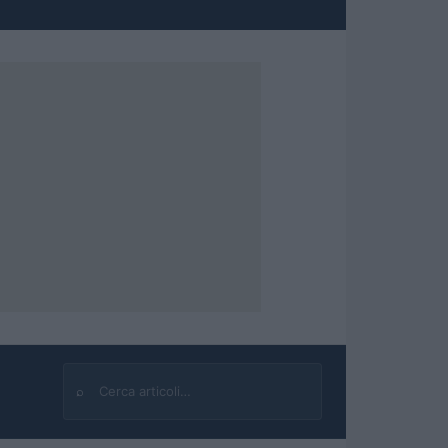
⌕
Cerca