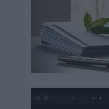
0:28 / 3:19
1
/
4