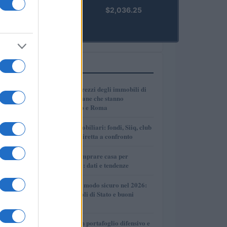
kpk ETH
$2,036.25
Prime
(KPK ETH
PRIME)
PIÙ LETTI
1
Dove crescono i prezzi degli immobili di
lusso: le città italiane che stanno
superando Milano e Roma
2
Investimenti immobiliari: fondi, Siiq, club
deal e proprietà diretta a confronto
3
Dove conviene comprare casa per
affittarla nel 2026: dati e tendenze
4
Come investire in modo sicuro nel 2026:
conti deposito, titoli di Stato e buoni
fruttiferi postali
5
Come costruire un portafoglio difensivo e