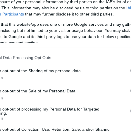
losure of your personal information by third parties on the IAB’s list of
p Green 2026 è stata destinata a due categorie
. This information may also be disclosed by us to third parties on the
IA
 sostenibili
.
Participants
that may further disclose it to other third parties.
 that this website/app uses one or more Google services and may gath
including but not limited to your visit or usage behaviour. You may click 
 to Google and its third-party tags to use your data for below specifi
ogle consent section.
l Data Processing Opt Outs
o opt-out of the Sharing of my personal data.
In
o opt-out of the Sale of my Personal Data.
In
to opt-out of processing my Personal Data for Targeted
ing.
In
o opt-out of Collection, Use, Retention, Sale, and/or Sharing