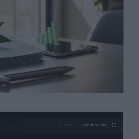
Ad
hub
Media
POWERED BY