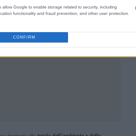
o stati utilizzati per finanziare i regimi di esclusione
o allow Google to enable storage related to security, including
 ai volumi di energia elettrica prodotta da impianti
cation functionality and fraud prevention, and other user protection.
ata.
CONFIRM
tutela dell’ambiente e della
ata destinata alla