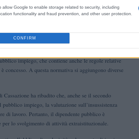
o allow Google to enable storage related to security, including
cation functionality and fraud prevention, and other user protection.
per dipendenti pubblici e novità
CONFIRM
nte pubblico è sancito dall’articolo 60 del DPR n. 3
pubblico impiego, che contiene anche le regole relative
ui è concesso. A questa normativa si aggiungono diverse
i Cassazione ha ribadito che, anche se il secondo
 il pubblico impiego, la valutazione sull’insussistenza
re di lavoro. Pertanto, il dipendente pubblico è
per lo svolgimento di attività extraistituzionale.