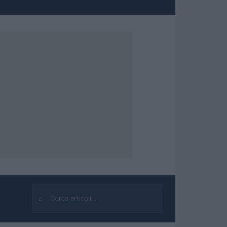
⌕
Cerca