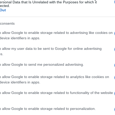
ersonal Data that Is Unrelated with the Purposes for which it
enenza.
lected.
Out
 PA per verificare la compatibilità tra il secondo
consents
’interno dell’amministrazione.
o allow Google to enable storage related to advertising like cookies on
evice identifiers in apps.
o allow my user data to be sent to Google for online advertising
s.
to allow Google to send me personalized advertising.
o allow Google to enable storage related to analytics like cookies on
evice identifiers in apps.
o allow Google to enable storage related to functionality of the website
o allow Google to enable storage related to personalization.