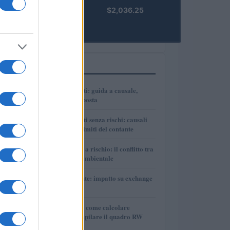
kpk ETH
$2,036.25
Prime
(KPK ETH
PRIME)
PIÙ LETTI
1
Bonifici tra parenti: guida a causale,
tracciabilità e imposta
2
Bonifici tra parenti senza rischi: causali
corrette, prove e limiti del contante
3
Autonomia Sarda a rischio: il conflitto tra
sviluppo e tutela ambientale
4
DAC8 e criptovalute: impatto su exchange
e investitori
5
Tasse sulle cripto: come calcolare
plusvalenze e compilare il quadro RW