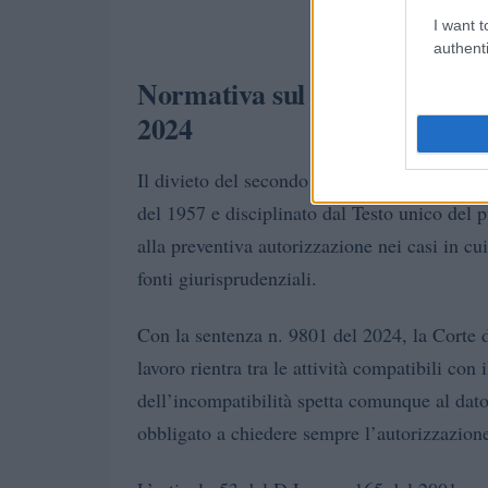
I want t
authenti
Normativa sul secondo lavoro 
2024
Il divieto del secondo lavoro per un dipende
del 1957 e disciplinato dal Testo unico del 
alla preventiva autorizzazione nei casi in c
fonti giurisprudenziali.
Con la sentenza n. 9801 del 2024, la Corte d
lavoro rientra tra le attività compatibili con
dell’incompatibilità spetta comunque al dato
obbligato a chiedere sempre l’autorizzazione 