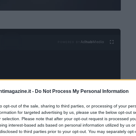
Ad
hub
Media
POWERED BY
ntimagazine.it -
Do Not Process My Personal Information
o è generalmente vietato dalla normativa vigente,
to opt-out of the sale, sharing to third parties, or processing of your per
to non è assoluto, poiché i dipendenti pubblici possono
formation for targeted advertising by us, please use the below opt-out s
ntiva autorizzazione e se si tratta di lavoratori part-
r selection. Please note that after your opt-out request is processed y
eing interest-based ads based on personal information utilized by us or
lla legge. In questa guida, esploriamo quando il
disclosed to third parties prior to your opt-out. You may separately opt-