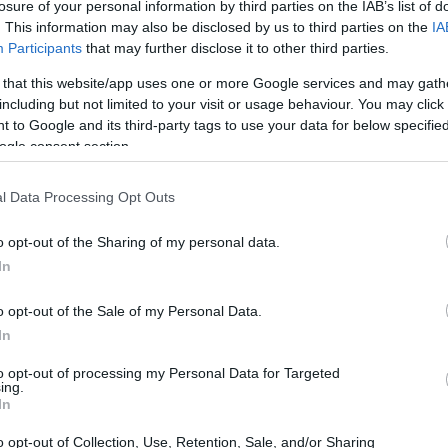
possibile, la normativa in materia e le novità per il
losure of your personal information by third parties on the IAB’s list of
. This information may also be disclosed by us to third parties on the
IA
Participants
that may further disclose it to other third parties.
 that this website/app uses one or more Google services and may gath
 lavoro per un dipendente pubblico
including but not limited to your visit or usage behaviour. You may click 
 to Google and its third-party tags to use your data for below specifi
ndo lavoro se compatibile con gli orari di servizio,
ogle consent section.
si con l’impiego pubblico e previa autorizzazione dalla
l Data Processing Opt Outs
o opt-out of the Sharing of my personal data.
riato o cooperative a carattere socio-assistenziale senza
In
 costituzionali come la libertà di associazione e di pensiero,
ntifici, collaborazioni giornalistiche e relazioni in convegni,
o opt-out of the Sale of my Personal Data.
In
PA con contratto part-time con orario di lavoro inferiore o
ere un’altra attività lavorativa, anche mediante iscrizioni ad
to opt-out of processing my Personal Data for Targeted
ing.
se. Se il datore del secondo lavoro è privato, tale attività è
In
ita IVA.
: collaborazioni saltuarie compatibili con l’orario e la funzione
o opt-out of Collection, Use, Retention, Sale, and/or Sharing