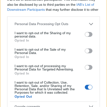
formalizzazione richiesto dall’ordinamento.
also be disclosed by us to third parties on the
IAB’s List of
Downstream Participants
that may further disclose it to other
Caso 2 – Prestito infruttifero per acquisto auto
third parties.
predisporre scrittura privata con importo, IBAN, piano
Please note that this website/app uses one or more Google
Personal Data Processing Opt Outs
rateale e tasso 0%. Erogazione con bonifico avente causale
services and may gather and store information including but
not limited to your visit or usage behaviour. You may click to
I want to opt-out of the Sharing of my
coerente. Ogni rata va restituita con bonifico riportando
personal data.
grant or deny consent to Google and its third-party tags to
“Rimborso rateo n. [X] prestito familiare del [data
Opted In
use your data for below specified purposes in below Google
scrittura]”. Allegare preventivo o fattura del veicolo per
consent section.
I want to opt-out of the Sale of my
Personal Data.
rafforzare la
finalizzazione
dell’operazione e mantenere
Opted In
tracciabilità
una piena
.
I want to opt-out of processing my
Personal Data for Targeted Advertising.
Caso 3 – Anticipo per caparra casa al figlio
se la somma
Opted In
è di modico valore rispetto al patrimonio del donante, può
I want to opt-out of Collection, Use,
bastare la causale di donazione con dossier di supporto
Retention, Sale, and/or Sharing of my
Personal Data that Is Unrelated with the
(estratti conto, compromesso). Per importi più rilevanti,
Purposes for which it was collected.
Opted Out
valutare l’atto notarile. Evitare sequenze di versamenti
ravvicinati con l’unico scopo di restare sotto soglia: il
Google consents