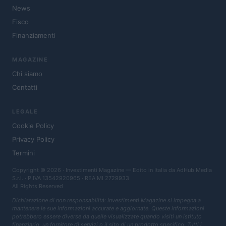
News
Fisco
Finanziamenti
MAGAZINE
Chi siamo
Contatti
LEGALE
Cookie Policy
Privacy Policy
Termini
Copyright © 2026 · Investimenti Magazine — Edito in Italia da
AdHub Media
S.r.l.
· P.IVA 13542920965 · REA MI 2729933
All Rights Reserved
Dichiarazione di non responsabilità: Investimenti Magazine si impegna a
mantenere le sue informazioni accurate e aggiornate. Queste informazioni
potrebbero essere diverse da quelle visualizzate quando visiti un istituto
finanziario, un fornitore di servizi o il sito di un prodotto specifico. Tutti i