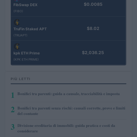
$0.0085
FibSwap DEX
(FIBO)
$8.02
TruFin Staked APT
(TRUAPT)
$2,036.25
kpk ETH Prime
(KPK ETH PRIME)
PIÙ LETTI
1
Bonifici tra parenti: guida a causale, tracciabilità e imposta
2
Bonifici tra parenti senza rischi: causali corrette, prove e limiti
del contante
3
Divisione ereditaria di immobili: guida pratica e costi da
considerare