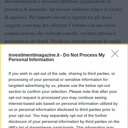
movimentazioni e possono effettuare segnalazioni in
presenza di anomalie: un dossier ordinato riduce il rischio
di equivoci. Per importi elevati o ripetuti tra gli stessi
soggetti, conviene pre-allertare l’istituto con una breve
comunicazione che richiami causale, scrittura privata e
provenienza dei fondi. Verificare periodicamente le soglie
vigenti e le prassi operative sui siti istituzionali, così da
investimentimagazine.it -
Do Not Process My
allineare la gestione documentale alle regole in essere.
Personal Information
Esempi pratici: tre casi e le relative prove da
If you wish to opt-out of the sale, sharing to third parties, or
allegare
processing of your personal or sensitive information for
targeted advertising by us, please use the below opt-out
Caso 1 – Donazione per spese universitarie
bonifico
section to confirm your selection. Please note that after your
opt-out request is processed you may continue seeing
unico con causale puntuale; dichiarazione del genitore
interest-based ads based on personal information utilized by
sull’origine delle somme (stipendio), copia del piano tasse
us or personal information disclosed to third parties prior to
e dell’estratto conto. Se l’importo è contenuto, la formalità
your opt-out. You may separately opt-out of the further
disclosure of your personal information by third parties on the
resta snella; se l’importo cresce, valutare il livello di
IAB’s list of downstream participants. This information may