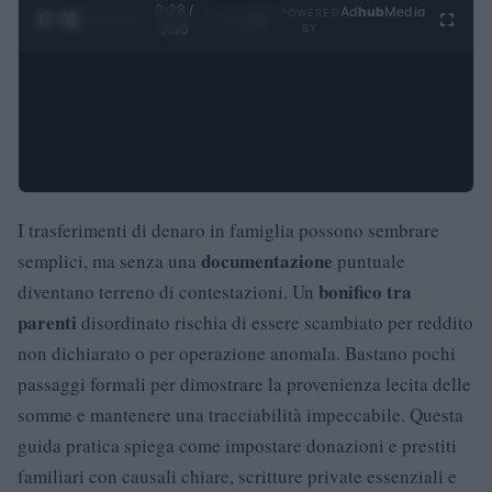
0:29 /
Ad
hub
Media
POWERED
1
/
4
3:55
BY
I trasferimenti di denaro in famiglia possono sembrare
documentazione
semplici, ma senza una
puntuale
bonifico tra
diventano terreno di contestazioni. Un
parenti
disordinato rischia di essere scambiato per reddito
non dichiarato o per operazione anomala. Bastano pochi
passaggi formali per dimostrare la provenienza lecita delle
somme e mantenere una tracciabilità impeccabile. Questa
guida pratica spiega come impostare donazioni e prestiti
familiari con causali chiare, scritture private essenziali e