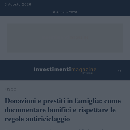
Salta al contenuto
6 Agosto 2026
6 Agosto 2026
⌕
×
⌕
FISCO
Cerca
Donazioni e prestiti in famiglia: come
documentare bonifici e rispettare le
regole antiriciclaggio