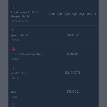
Steakhouse EURCV
$100,000,000,000,000.00
Morpho Vault
(STEAKEURCV)
$0.032
Epoch Island
(EPOCH)
$16.49
Stride Staked Injective
(STINJ)
$3,407.11
Vested XOR
(VXOR)
$0.022
JDB
(JDB)