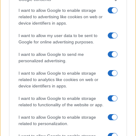
frazionamento artificioso
può essere considerato indice di
I want to allow Google to enable storage
anomalia. In ogni caso, raccogliere copia del preliminare e
related to advertising like cookies on web or
delle ricevute bancarie del pagamento della caparra.
device identifiers in apps.
I want to allow my user data to be sent to
Google for online advertising purposes.
AUTORE
Edoardo Marchesi
I want to allow Google to send me
personalized advertising.
Edoardo Marchesi, voce delle notizie di
Palermo, ricorda la notte in cui seguì il corteo
I want to allow Google to enable storage
in via Maqueda e decise di chiedere carte e
related to analytics like cookies on web or
nomi: da allora predilige verifiche sul campo.
device identifiers in apps.
In redazione guida l’agenda delle emergenze e
custodisce una collezione di vecchie mappe
I want to allow Google to enable storage
della città.
related to functionality of the website or app.
I want to allow Google to enable storage
related to personalization.
I want to allow Google to enable storage