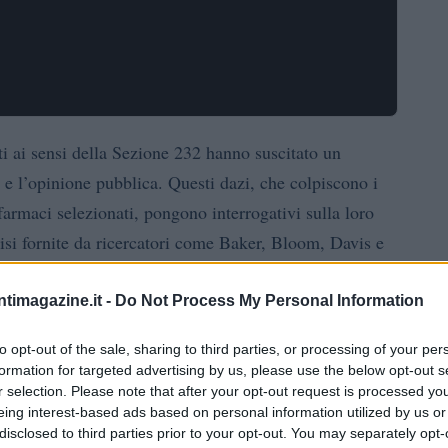
i ai sensi della Sezione 232 hanno suscitato un
ci e l’opinione pubblica. Questi dazi, che colpiscono i
farmaci selezionati, pongono interrogativi sulla loro
lisi fornite da ricercatori come Baker, Bloom, Davis e
liata delle implicazioni di queste politiche
ntimagazine.it -
Do Not Process My Personal Information
to opt-out of the sale, sharing to third parties, or processing of your per
ca commerciale
formation for targeted advertising by us, please use the below opt-out s
r selection. Please note that after your opt-out request is processed y
r i governi che mirano a proteggere le industrie
eing interest-based ads based on personal information utilized by us or
disclosed to third parties prior to your opt-out. You may separately opt-
implementazione di questi dazi possono spesso risultare