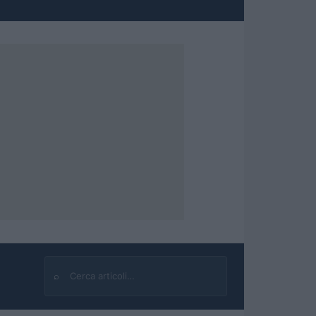
⌕
Cerca