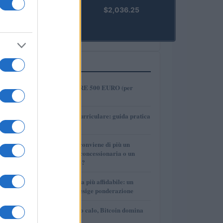
kpk ETH
$2,036.25
Prime
(KPK ETH
PRIME)
PIÙ LETTI
1
COME INVESTIRE 500 EURO (per
guadagnare)?
2
Tirocinio extra-curriculare: guida pratica
per laureati
3
Per le auto usate conviene di più un
finanziamento in concessionaria o un
prestito personale?
4
La macchina usata più affidabile: un
investimento che esige ponderazione
5
Mercati in leggero calo, Bitcoin domina
con il 56,2%