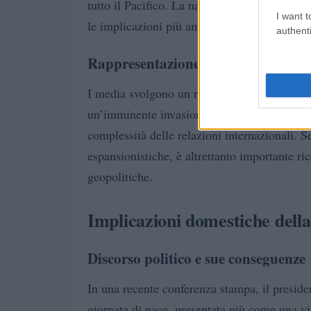
tutto il Pacifico. La narrazione su questo te
I want t
le implicazioni più ampie della sicurezza na
authenti
Rappresentazione mediatica e perc
I media svolgono un ruolo cruciale nel plas
un’imminente invasione cinese di Taiwan pos
complessità delle relazioni internazionali. 
espansionistiche, è altrettanto importante ri
geopolitiche.
Implicazioni domestiche della 
Discorso politico e sue conseguenze
In una recente conferenza stampa, il presid
giornata di pace, presentata più come una vi