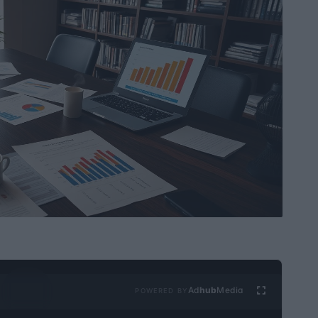
Ad
hub
Media
POWERED BY