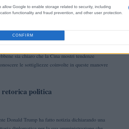
ma spesso sfiora il catastrofismo, ma serve a ricordare
o allow Google to enable storage related to security, including
zionale.
cation functionality and fraud prevention, and other user protection.
ezione pubblica
CONFIRM
mare la percezione pubblica. Titoli che suggeriscono
sono suscitare forti reazioni, spesso oscurando le
Sebbene sia chiaro che la Cina mostri tendenze
conoscere le sottigliezze coinvolte in queste manovre
retorica politica
ente Donald Trump ha fatto notizia dichiarando una
ttoria diplomatica per la sua amministrazione che