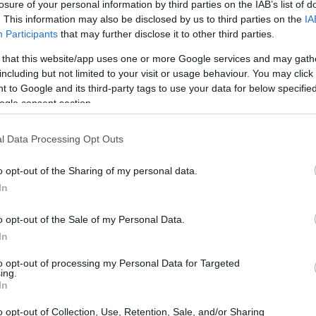
losure of your personal information by third parties on the IAB’s list of
 degli Stati Uniti
non ha chiarito in modo
. This information may also be disclosed by us to third parties on the
IA
Participants
that may further disclose it to other third parties.
pio, siano collegati alla sicurezza nazionale. Questa
rrazione che circonda la politica commerciale e i suoi
 that this website/app uses one or more Google services and may gath
including but not limited to your visit or usage behaviour. You may click 
 to Google and its third-party tags to use your data for below specifi
ogle consent section.
l Data Processing Opt Outs
incertezza
 e Davis, esiste un impatto misurabile dell’
Indice di Incertezza della Politica
onomiche. L’
o opt-out of the Sharing of my personal data.
In
nfluenzare le decisioni di investimento in vari settori.
tensione a cui l’incertezza della politica commerciale
o opt-out of the Sale of my Personal Data.
 aziende a essere riluttanti ad espandere o investire.
In
to opt-out of processing my Personal Data for Targeted
ing.
In
o opt-out of Collection, Use, Retention, Sale, and/or Sharing