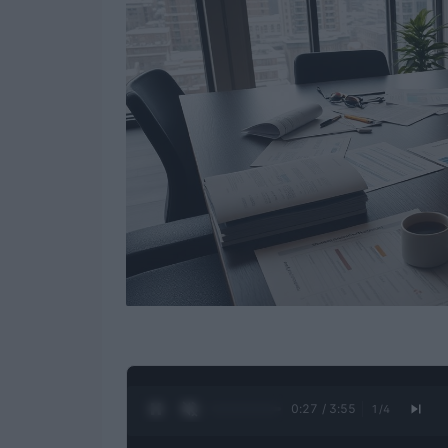
0:28 / 3:55
1
/
4