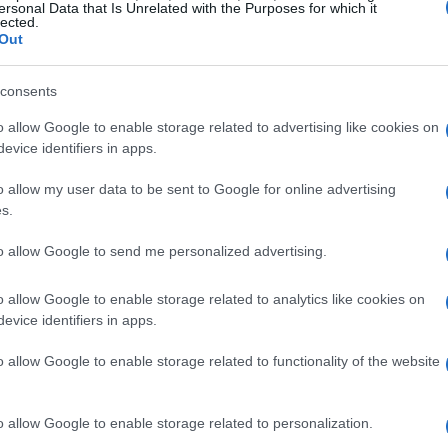
ersonal Data that Is Unrelated with the Purposes for which it
lected.
Out
consents
o allow Google to enable storage related to advertising like cookies on
evice identifiers in apps.
o allow my user data to be sent to Google for online advertising
s.
to allow Google to send me personalized advertising.
o allow Google to enable storage related to analytics like cookies on
le ambizioni della Cina
evice identifiers in apps.
o allow Google to enable storage related to functionality of the website
geopolitiche globali non possono essere ignorate, in
a militare cinese verso Taiwan e le regioni vicine.
 le proprie capacità militari, suscitando allarmi in
o allow Google to enable storage related to personalization.