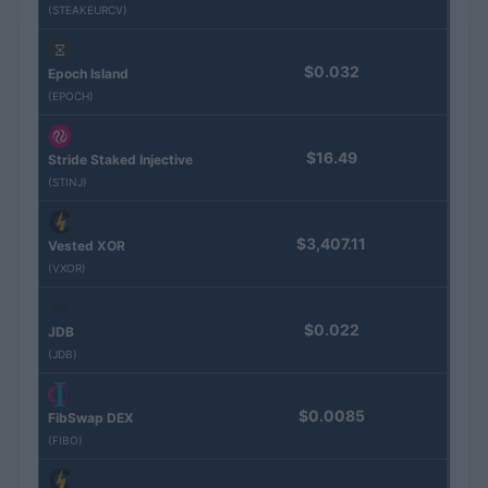
(STEAKEURCV)
$0.032
Epoch Island
(EPOCH)
$16.49
Stride Staked Injective
(STINJ)
$3,407.11
Vested XOR
(VXOR)
$0.022
JDB
(JDB)
$0.0085
FibSwap DEX
(FIBO)