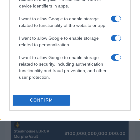
La macchina usata più affidabile: un investimento che esige
ponderazione
device identifiers in apps.
Redazione · 5 Ago 2026
I want to allow Google to enable storage
related to functionality of the website or app.
I want to allow Google to enable storage
QUOTAZIONI CRYPTO
related to personalization.
Nome
Prezzo
I want to allow Google to enable storage
related to security, including authentication
functionality and fraud prevention, and other
Eureka Bridged PAX
$4,187.30
user protection.
Gold (Terra
(PAXG)
CONFIRM
Kinza Babylon Staked
$83,270.00
BTC
(KBTC)
Steakhouse EURCV
$100,000,000,000,000.00
Morpho Vault