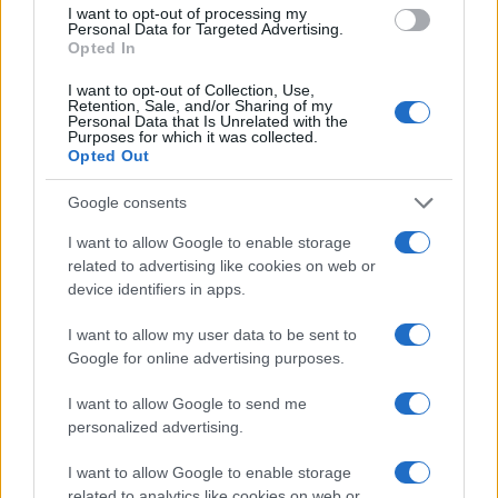
I want to opt-out of processing my
Personal Data for Targeted Advertising.
Opted In
Petrolio in calo: Brent a 91,82$, ribassi a due cifre per greggio
I want to opt-out of Collection, Use,
Retention, Sale, and/or Sharing of my
e oro
Personal Data that Is Unrelated with the
Purposes for which it was collected.
Andrea Innocenti · 5 Ago 2026
Opted Out
NEWS
Google consents
I want to allow Google to enable storage
related to advertising like cookies on web or
device identifiers in apps.
I want to allow my user data to be sent to
Google for online advertising purposes.
I want to allow Google to send me
personalized advertising.
I want to allow Google to enable storage
related to analytics like cookies on web or