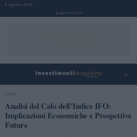
Salta al contenuto
6 Agosto 2026
6 Agosto 2026
⌕
×
⌕
NEWS
Cerca
Analisi del Calo dell’Indice IFO:
Implicazioni Economiche e Prospettive
Future