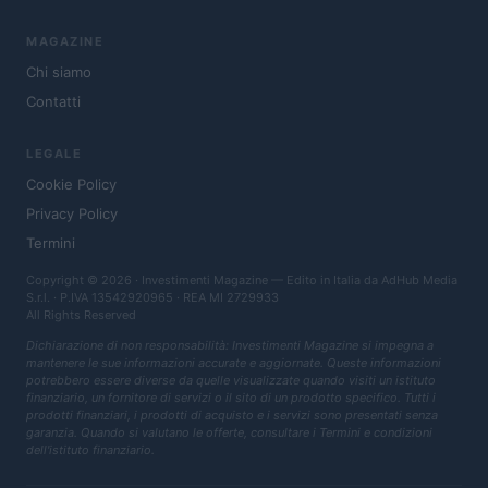
MAGAZINE
Chi siamo
Contatti
LEGALE
Cookie Policy
Privacy Policy
Termini
Copyright © 2026 · Investimenti Magazine — Edito in Italia da
AdHub Media
S.r.l.
· P.IVA 13542920965 · REA MI 2729933
All Rights Reserved
Dichiarazione di non responsabilità: Investimenti Magazine si impegna a
mantenere le sue informazioni accurate e aggiornate. Queste informazioni
potrebbero essere diverse da quelle visualizzate quando visiti un istituto
finanziario, un fornitore di servizi o il sito di un prodotto specifico. Tutti i
prodotti finanziari, i prodotti di acquisto e i servizi sono presentati senza
garanzia. Quando si valutano le offerte, consultare i Termini e condizioni
dell'istituto finanziario.