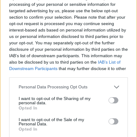
processing of your personal or sensitive information for
targeted advertising by us, please use the below opt-out
section to confirm your selection. Please note that after your
opt-out request is processed you may continue seeing
interest-based ads based on personal information utilized by
us or personal information disclosed to third parties prior to
your opt-out. You may separately opt-out of the further
disclosure of your personal information by third parties on the
Petrolio in calo: Brent a 88.9 dollari, ribassi diffusi tra le
IAB’s list of downstream participants. This information may
materie prime
also be disclosed by us to third parties on the
IAB’s List of
Andrea Innocenti · 6 Ago 2026
Downstream Participants
that may further disclose it to other
third parties.
NEWS
Please note that this website/app uses one or more Google
Personal Data Processing Opt Outs
services and may gather and store information including but
not limited to your visit or usage behaviour. You may click to
I want to opt-out of the Sharing of my
personal data.
grant or deny consent to Google and its third-party tags to
Opted In
use your data for below specified purposes in below Google
consent section.
I want to opt-out of the Sale of my
Personal Data.
Opted In