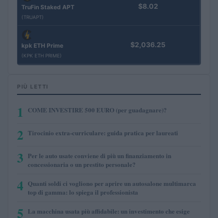
$8.02
TruFin Staked APT
(TRUAPT)
$2,036.25
kpk ETH Prime
(KPK ETH PRIME)
PIÙ LETTI
1
COME INVESTIRE 500 EURO (per guadagnare)?
2
Tirocinio extra-curriculare: guida pratica per laureati
3
Per le auto usate conviene di più un finanziamento in
concessionaria o un prestito personale?
4
Quanti soldi ci vogliono per aprire un autosalone multimarca
top di gamma: lo spiega il professionista
5
La macchina usata più affidabile: un investimento che esige