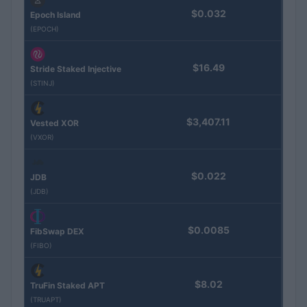
$0.032
Epoch Island
(EPOCH)
$16.49
Stride Staked Injective
(STINJ)
$3,407.11
Vested XOR
(VXOR)
$0.022
JDB
(JDB)
$0.0085
FibSwap DEX
(FIBO)
$8.02
TruFin Staked APT
(TRUAPT)