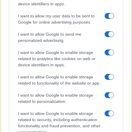
device identifiers in apps.
Petrolio in calo: Brent a 91,82$, ribassi a due cifre per greggio
e oro
I want to allow my user data to be sent to
Google for online advertising purposes.
Andrea Innocenti · 5 Ago 2026
I want to allow Google to send me
NEWS
personalized advertising.
I want to allow Google to enable storage
related to analytics like cookies on web or
device identifiers in apps.
I want to allow Google to enable storage
related to functionality of the website or app.
I want to allow Google to enable storage
related to personalization.
I want to allow Google to enable storage
La macchina usata più affidabile: un investimento che esige
related to security, including authentication
ponderazione
functionality and fraud prevention, and other
Redazione · 5 Ago 2026
user protection.