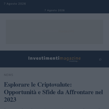
Salta al contenuto
7 Agosto 2026
7 Agosto 2026
⌕
×
⌕
NEWS
Cerca
Esplorare le Criptovalute:
Opportunità e Sfide da Affrontare nel
2023