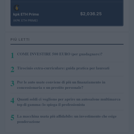
$2,036.25
kpk ETH Prime
(KPK ETH PRIME)
PIÙ LETTI
1
COME INVESTIRE 500 EURO (per guadagnare)?
2
Tirocinio extra-curriculare: guida pratica per laureati
3
Per le auto usate conviene di più un finanziamento in
concessionaria o un prestito personale?
4
Quanti soldi ci vogliono per aprire un autosalone multimarca
top di gamma: lo spiega il professionista
5
La macchina usata più affidabile: un investimento che esige
ponderazione