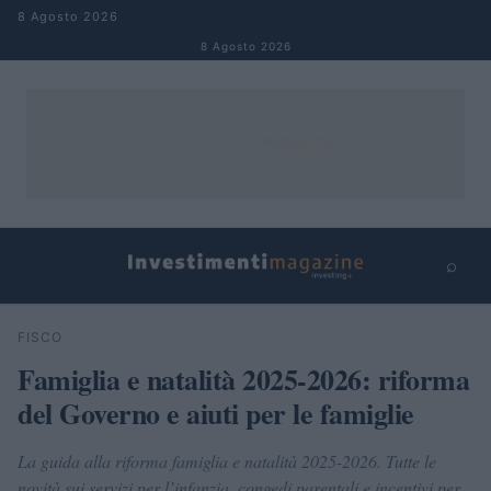
Salta al contenuto
8 Agosto 2026
8 Agosto 2026
⌕
×
⌕
FISCO
Cerca
Famiglia e natalità 2025-2026: riforma
del Governo e aiuti per le famiglie
La guida alla riforma famiglia e natalità 2025-2026. Tutte le
novità sui servizi per l’infanzia, congedi parentali e incentivi per