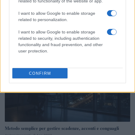
related to functionality of the website or app.
I want to allow Google to enable storage
Realizzo controllato e holding: cosa cambia per le società e i
related to personalization.
soci
Edoardo Vitali · 8 Ago 2026
I want to allow Google to enable storage
related to security, including authentication
functionality and fraud prevention, and other
FISCO
user protection.
CONFIRM
Metodo semplice per gestire scadenze, acconti e conguagli