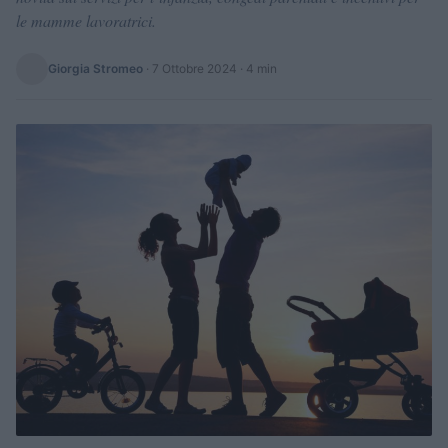
le mamme lavoratrici.
Giorgia Stromeo
·
7 Ottobre 2024
· 4 min