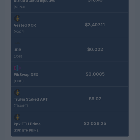
Stride Staked Injective
(STINJ)
$3,407.11
Vested XOR
(VXOR)
$0.022
JDB
(JDB)
$0.0085
FibSwap DEX
(FIBO)
$8.02
TruFin Staked APT
(TRUAPT)
$2,036.25
kpk ETH Prime
(KPK ETH PRIME)