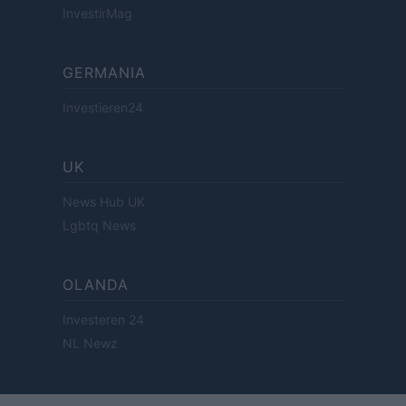
InvestirMag
GERMANIA
Investieren24
UK
News Hub UK
Lgbtq News
OLANDA
Investeren 24
NL Newz