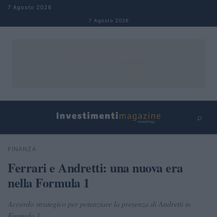
Salta al contenuto
7 Agosto 2026
7 Agosto 2026
⌕
×
⌕
FINANZA
Cerca
Ferrari e Andretti: una nuova era
nella Formula 1
Accordo strategico per potenziare la presenza di Andretti in
Formula 1