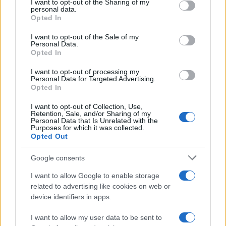
not limited to your visit or usage behaviour. You may click to
I want to opt-out of the Sharing of my
personal data.
grant or deny consent to Google and its third-party tags to
Opted In
use your data for below specified purposes in below Google
consent section.
I want to opt-out of the Sale of my
Personal Data.
Opted In
I want to opt-out of processing my
Personal Data for Targeted Advertising.
Opted In
I want to opt-out of Collection, Use,
Retention, Sale, and/or Sharing of my
Novità fiscali 2026: Irpef, concordato preventivo e fringe
Personal Data that Is Unrelated with the
Purposes for which it was collected.
benefit
Opted Out
Edoardo Vitali · 5 Ago 2026
Google consents
I want to allow Google to enable storage
QUOTAZIONI CRYPTO
related to advertising like cookies on web or
device identifiers in apps.
Nome
Prezzo
I want to allow my user data to be sent to