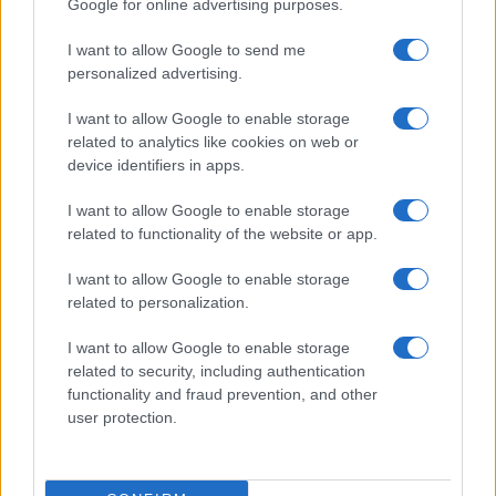
Google for online advertising purposes.
Eureka Bridged PAX
$4,187.30
Gold (Terra
I want to allow Google to send me
(PAXG)
personalized advertising.
I want to allow Google to enable storage
Kinza Babylon Staked
$83,270.00
related to analytics like cookies on web or
BTC
device identifiers in apps.
(KBTC)
I want to allow Google to enable storage
related to functionality of the website or app.
Steakhouse EURCV
$100,000,000,000,000.00
Morpho Vault
(STEAKEURCV)
I want to allow Google to enable storage
related to personalization.
$0.032
Epoch Island
I want to allow Google to enable storage
(EPOCH)
related to security, including authentication
functionality and fraud prevention, and other
user protection.
$16.49
Stride Staked Injective
(STINJ)