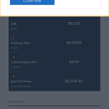
CONFIRM
$3,407.11
Vested XOR
(VXOR)
$0.022
JDB
(JDB)
$0.0085
FibSwap DEX
(FIBO)
$8.02
TruFin Staked APT
(TRUAPT)
$2,036.25
kpk ETH Prime
(KPK ETH PRIME)
PIÙ LETTI