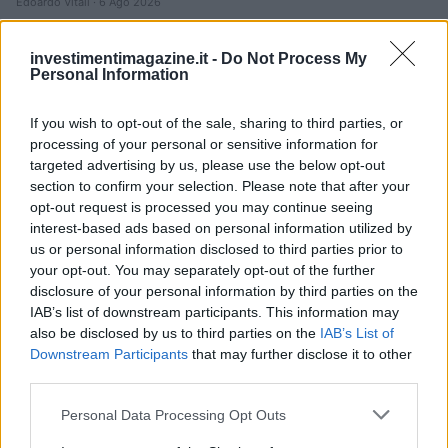
Edoardo Vitali · 6 Ago 2026
FINANZA
investimentimagazine.it -
Do Not Process My
Personal Information
If you wish to opt-out of the sale, sharing to third parties, or
processing of your personal or sensitive information for
targeted advertising by us, please use the below opt-out
section to confirm your selection. Please note that after your
opt-out request is processed you may continue seeing
interest-based ads based on personal information utilized by
us or personal information disclosed to third parties prior to
your opt-out. You may separately opt-out of the further
disclosure of your personal information by third parties on the
IAB’s list of downstream participants. This information may
Villa Joy sequestrata: le violazioni urbanistiche e
also be disclosed by us to third parties on the
IAB’s List of
paesaggistiche a Loiri Porto San Paolo
Downstream Participants
that may further disclose it to other
Francesca Galli · 6 Ago 2026
third parties.
Please note that this website/app uses one or more Google
FINANZA
Personal Data Processing Opt Outs
services and may gather and store information including but