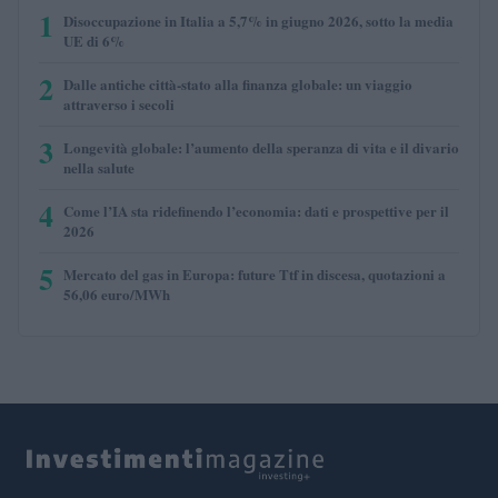
1
Disoccupazione in Italia a 5,7% in giugno 2026, sotto la media
UE di 6%
2
Dalle antiche città-stato alla finanza globale: un viaggio
attraverso i secoli
3
Longevità globale: l’aumento della speranza di vita e il divario
nella salute
4
Come l’IA sta ridefinendo l’economia: dati e prospettive per il
2026
5
Mercato del gas in Europa: future Ttf in discesa, quotazioni a
56,06 euro/MWh