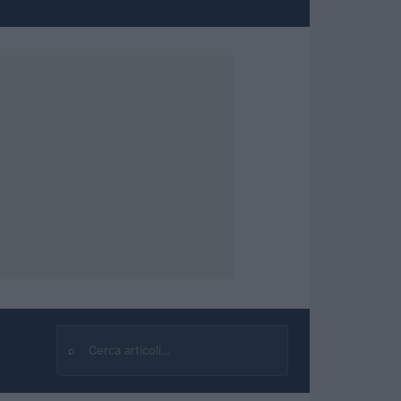
⌕
Cerca