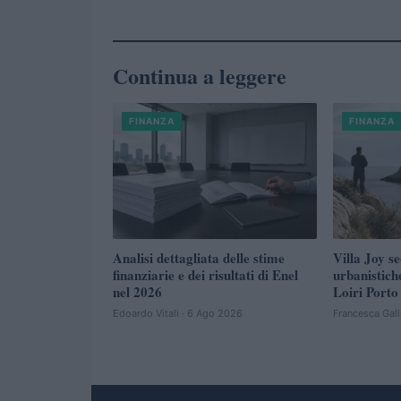
Continua a leggere
FINANZA
FINANZA
Analisi dettagliata delle stime
Villa Joy se
finanziarie e dei risultati di Enel
urbanistich
nel 2026
Loiri Porto
Edoardo Vitali · 6 Ago 2026
Francesca Gall