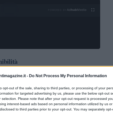
Ad
hub
Media
POWERED BY
ibilità
a recentemente annunciato l’emissione di un nuovo bond
ntimagazine.it -
Do Not Process My Personal Information
itto dalla Banca europea per gli investimenti (BEI).
ogramma EMTN, ha un tasso variabile e una durata di
to opt-out of the sale, sharing to third parties, or processing of your per
formation for targeted advertising by us, please use the below opt-out s
che mira a finanziare l’acquisto di treni ibridi,
r selection. Please note that after your opt-out request is processed y
ù sostenibile e moderno.
eing interest-based ads based on personal information utilized by us or
disclosed to third parties prior to your opt-out. You may separately opt-