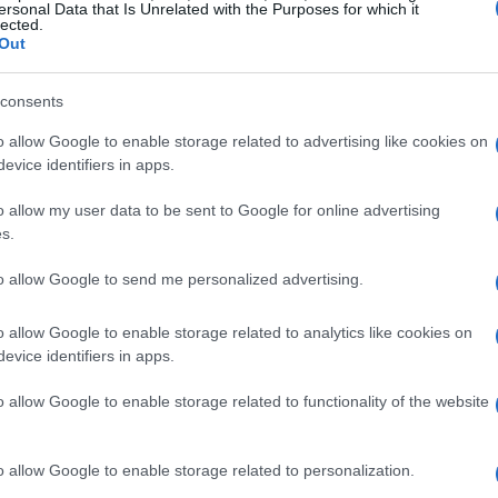
 La scelta di investire in treni ibridi è in linea con le
ersonal Data that Is Unrelated with the Purposes for which it
lected.
 delle emissioni, rendendo il servizio ferroviario
Out
le.
consents
o allow Google to enable storage related to advertising like cookies on
evice identifiers in apps.
o allow my user data to be sent to Google for online advertising
s.
to allow Google to send me personalized advertising.
o allow Google to enable storage related to analytics like cookies on
evice identifiers in apps.
o allow Google to enable storage related to functionality of the website
o allow Google to enable storage related to personalization.