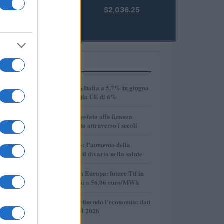
kpk ETH
$2,036.25
Prime
(KPK ETH
PRIME)
PIÙ LETTI
1
Disoccupazione in Italia a 5,7% in giugno
2026, sotto la media UE di 6%
2
Dalle antiche città-stato alla finanza
globale: un viaggio attraverso i secoli
3
Longevità globale: l’aumento della
speranza di vita e il divario nella salute
4
Mercato del gas in Europa: future Ttf in
discesa, quotazioni a 56,06 euro/MWh
5
Come l’IA sta ridefinendo l’economia: dati
e prospettive per il 2026