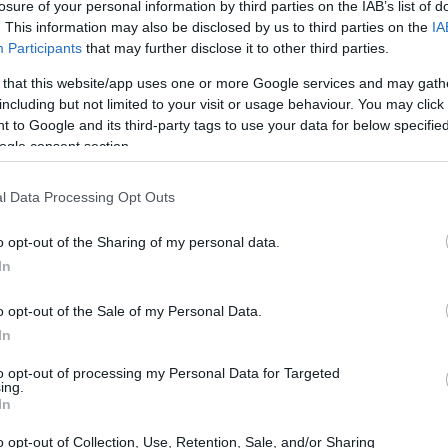
losure of your personal information by third parties on the IAB’s list of
. This information may also be disclosed by us to third parties on the
IA
Participants
that may further disclose it to other third parties.
o bond rappresenta la seconda tranche del
 that this website/app uses one or more Google services and may gath
isto di treni ibridi da parte di Trenitalia. Con questa
including but not limited to your visit or usage behaviour. You may click 
 to Google and its third-party tags to use your data for below specifi
tti dalla BEI dal 2015 ad oggi raggiunge la cifra
ogle consent section.
sto dato evidenzia l’impegno costante della BEI nel
ribuendo a migliorare l’efficienza e la sostenibilità del
l Data Processing Opt Outs
o opt-out of the Sharing of my personal data.
In
o opt-out of the Sale of my Personal Data.
so significativo verso la modernizzazione della flotta di
In
ogia elettrica e diesel, sono progettati per ridurre le
to opt-out of processing my Personal Data for Targeted
ing.
nergetica. L’introduzione di questi mezzi innovativi
In
per i passeggeri, ma contribuirà anche a ridurre
o opt-out of Collection, Use, Retention, Sale, and/or Sharing