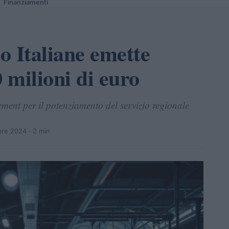
Finanziamenti
to Italiane emette
 milioni di euro
ment per il potenziamento del servizio regionale
re 2024
· 2 min