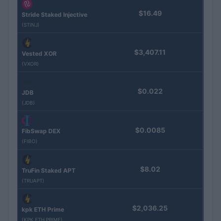
$16.49
Stride Staked Injective
(STINJ)
$3,407.11
Vested XOR
(VXOR)
$0.022
JDB
(JDB)
$0.0085
FibSwap DEX
(FIBO)
$8.02
TruFin Staked APT
(TRUAPT)
$2,036.25
kpk ETH Prime
(KPK ETH PRIME)