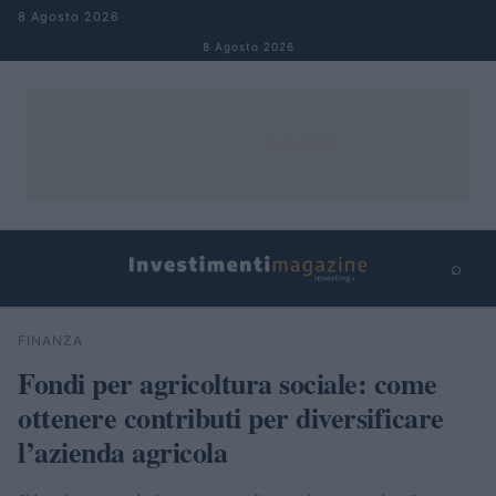
Salta al contenuto
8 Agosto 2026
8 Agosto 2026
⌕
×
⌕
FINANZA
Cerca
Fondi per agricoltura sociale: come
ottenere contributi per diversificare
l’azienda agricola