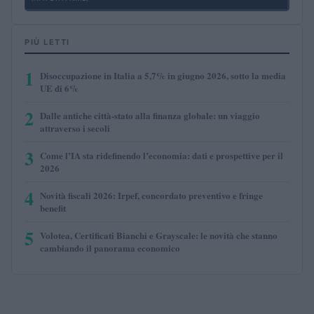
PIÙ LETTI
1
Disoccupazione in Italia a 5,7% in giugno 2026, sotto la media
UE di 6%
2
Dalle antiche città-stato alla finanza globale: un viaggio
attraverso i secoli
3
Come l’IA sta ridefinendo l’economia: dati e prospettive per il
2026
4
Novità fiscali 2026: Irpef, concordato preventivo e fringe
benefit
5
Volotea, Certificati Bianchi e Grayscale: le novità che stanno
cambiando il panorama economico