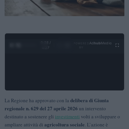
0:29 /
Ad
hub
Media
POWERED
1
/
4
4:27
BY
delibera di Giunta
La Regione ha approvato con la
regionale n. 629 del 27 aprile 2026
un intervento
destinato a sostenere gli
investimenti
volti a sviluppare o
agricoltura sociale
ampliare attività di
. L’azione è