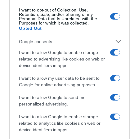
I want to opt-out of Collection, Use,
SpaceX in ascesa: Unipol e Intesa Sanpaolo tra gli investitori
Retention, Sale, and/or Sharing of my
Personal Data that Is Unrelated with the
principali
Purposes for which it was collected.
Opted Out
Francesca Galli · 8 Ago 2026
Google consents
FINANZA
I want to allow Google to enable storage
related to advertising like cookies on web or
device identifiers in apps.
I want to allow my user data to be sent to
Google for online advertising purposes.
I want to allow Google to send me
personalized advertising.
I want to allow Google to enable storage
related to analytics like cookies on web or
Reparti aeronavali della Guardia di Finanza: controllo del
device identifiers in apps.
territorio e contrasto agli illeciti