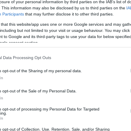
losure of your personal information by third parties on the IAB’s list of
r di domanda
le alternative tra fintech lending e bandi, e
. This information may also be disclosed by us to third parties on the
IA
 snelli adatti alle fasi iniziali.
Participants
that may further disclose it to other third parties.
 that this website/app uses one or more Google services and may gath
zo
including but not limited to your visit or usage behaviour. You may click 
 to Google and its third-party tags to use your data for below specifi
ogle consent section.
prese che necessitano di capitale per avviarsi o
 spese per attrezzature, software, marketing iniziale,
l Data Processing Opt Outs
onali. È adeguato a modelli con cicli di vendita brevi e
o opt-out of the Sharing of my personal data.
 per progetti ad alta intensità di capitale o con tempi
In
ribili strumenti di
equity
o finanziamenti più
o opt-out of the Sale of my Personal Data.
In
to opt-out of processing my Personal Data for Targeted
ing.
In
o opt-out of Collection, Use, Retention, Sale, and/or Sharing