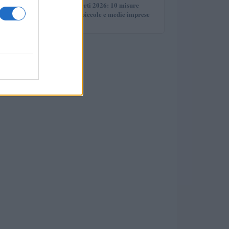
5
Bandi sempre aperti 2026: 10 misure
strutturali per le piccole e medie imprese