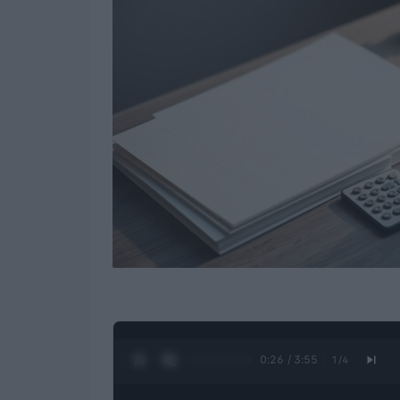
0:27 / 3:55
1
/
4