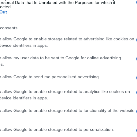
ersonal Data that Is Unrelated with the Purposes for which it
lected.
Out
consents
o allow Google to enable storage related to advertising like cookies on
evice identifiers in apps.
o allow my user data to be sent to Google for online advertising
s.
to allow Google to send me personalized advertising.
icati, importi coerenti con le esigenze early stage e
o allow Google to enable storage related to analytics like cookies on
evice identifiers in apps.
miti includono ticket ridotti e vincoli su finalità
tenibilità
del piano più che le garanzie reali, pur nel
o allow Google to enable storage related to functionality of the website
o allow Google to enable storage related to personalization.