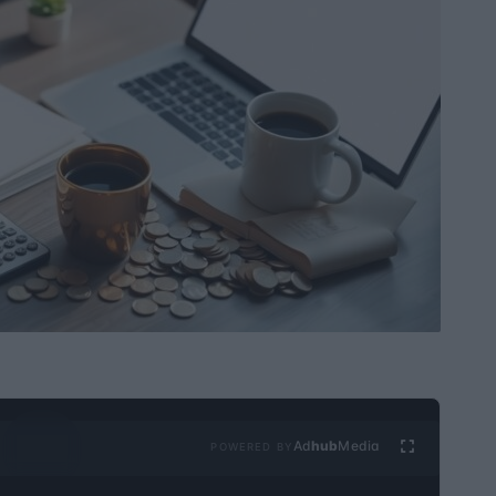
Ad
hub
Media
POWERED BY