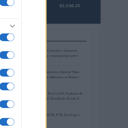
kpk ETH
$2,036.25
Prime
(KPK ETH
PRIME)
PIÙ LETTI
1
Pfizer abbandona Catania e Amazon
lascia Malpensa: le conseguenze per i
lavoratori
2
Crédit Agricole smentisce fusioni Mps-
Bpm ma conferma influenza su Banco
Bpm
3
Fifa e Concacaf ai ferri corti: il piano di
privatizzazione del Mondiale divide il
calcio
4
Guida pratica a DSCR, ICR, leverage e
costo del debito