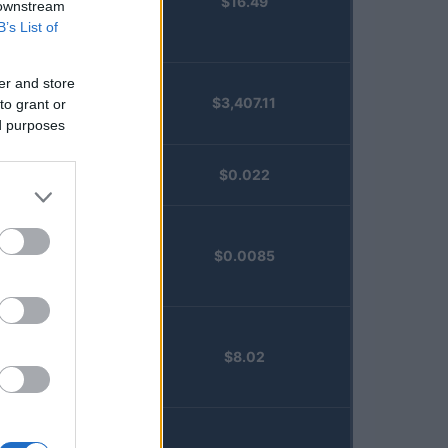
$16.49
Staked
 downstream
Injective
B’s List of
(STINJ)
er and store
$3,407.11
to grant or
Vested XOR
ed purposes
(VXOR)
JDB
$0.022
(JDB)
FibSwap
$0.0085
DEX
(FIBO)
TruFin
$8.02
Staked APT
(TRUAPT)