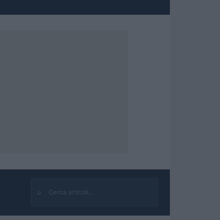
⌕
Cerca