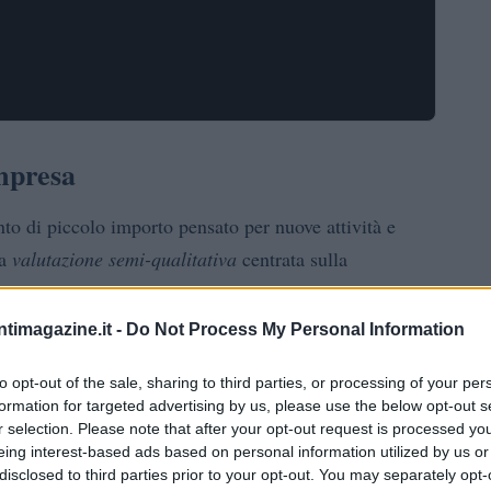
impresa
to di piccolo importo pensato per nuove attività e
na
valutazione semi-qualitativa
centrata sulla
enuti e per servizi di accompagnamento. In genere è
sogni limitati, come acquisto di attrezzature leggere,
ntimagazine.it -
Do Not Process My Personal Information
credito
vo è facilitare l’accesso al
a chi non dispone
to opt-out of the sale, sharing to third parties, or processing of your per
e barriere d’ingresso alla creazione d’impresa.
formation for targeted advertising by us, please use the below opt-out s
r selection. Please note that after your opt-out request is processed y
n’idea in operatività con un debito contenuto e un
eing interest-based ads based on personal information utilized by us or
disclosed to third parties prior to your opt-out. You may separately opt-
garanzie
ssi di cassa. La guida illustra requisiti e