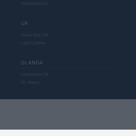
Investieren24
UK
News Hub UK
Lgbtq News
OLANDA
Investeren 24
NL Newz