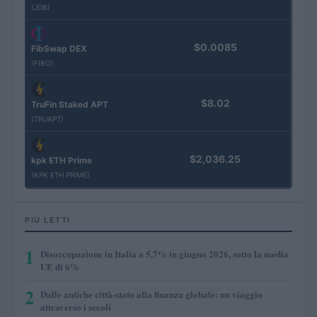
(JDB)
$0.0085
FibSwap DEX
(FIBO)
$8.02
TruFin Staked APT
(TRUAPT)
$2,036.25
kpk ETH Prime
(KPK ETH PRIME)
PIÙ LETTI
1
Disoccupazione in Italia a 5,7% in giugno 2026, sotto la media
UE di 6%
2
Dalle antiche città-stato alla finanza globale: un viaggio
attraverso i secoli