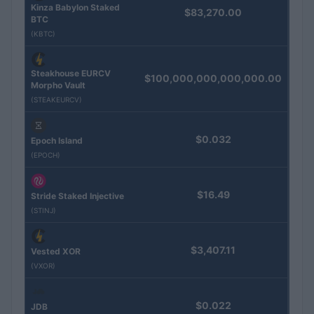
Kinza Babylon Staked
$83,270.00
BTC
(KBTC)
Steakhouse EURCV
$100,000,000,000,000.00
Morpho Vault
(STEAKEURCV)
$0.032
Epoch Island
(EPOCH)
$16.49
Stride Staked Injective
(STINJ)
$3,407.11
Vested XOR
(VXOR)
$0.022
JDB