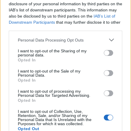
disclosure of your personal information by third parties on the
IAB’s list of downstream participants. This information may
also be disclosed by us to third parties on the
IAB’s List of
Downstream Participants
that may further disclose it to other
third parties.
Please note that this website/app uses one or more Google
Personal Data Processing Opt Outs
services and may gather and store information including but
not limited to your visit or usage behaviour. You may click to
I want to opt-out of the Sharing of my
personal data.
grant or deny consent to Google and its third-party tags to
Opted In
use your data for below specified purposes in below Google
consent section.
I want to opt-out of the Sale of my
Personal Data.
Opted In
I want to opt-out of processing my
Personal Data for Targeted Advertising.
Opted In
I want to opt-out of Collection, Use,
Retention, Sale, and/or Sharing of my
Continua a leggere
Personal Data that Is Unrelated with the
Purposes for which it was collected.
Opted Out