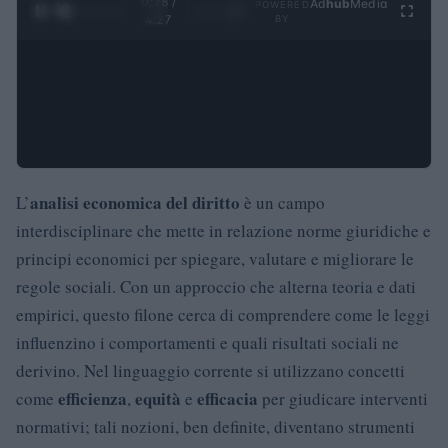
0:29 /
Ad
hub
Media
POWERED
1
/
4
4:27
BY
analisi economica del diritto
L’
è un campo
interdisciplinare che mette in relazione norme giuridiche e
principi economici per spiegare, valutare e migliorare le
regole sociali. Con un approccio che alterna teoria e dati
empirici, questo filone cerca di comprendere come le leggi
influenzino i comportamenti e quali risultati sociali ne
derivino. Nel linguaggio corrente si utilizzano concetti
efficienza
equità
efficacia
come
,
e
per giudicare interventi
normativi; tali nozioni, ben definite, diventano strumenti