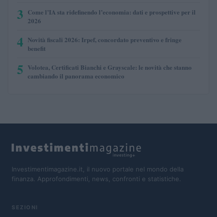
3
Come l’IA sta ridefinendo l’economia: dati e prospettive per il
2026
4
Novità fiscali 2026: Irpef, concordato preventivo e fringe
benefit
5
Volotea, Certificati Bianchi e Grayscale: le novità che stanno
cambiando il panorama economico
Investimentimagazine.it, il nuovo portale nel mondo della
finanza. Approfondimenti, news, confronti e statistiche.
SEZIONI