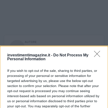
AUTORE
Andrea Innocenti
Andrea Innocenti ha coordinato dall'estero il
investimentimagazine.it -
Do Not Process My
Personal Information
rientro di una cronista napoletana durante una
crisi diplomatica, gestendo contatti con
consolati; è corrispondente esteri che
If you wish to opt-out of the sale, sharing to third parties, or
definisce linee editoriali sulla geopolitica. Nato
processing of your personal or sensitive information for
a Napoli, parla dialetto locale e mantiene
targeted advertising by us, please use the below opt-out
rapporti con ONG partenopee.
section to confirm your selection. Please note that after your
opt-out request is processed you may continue seeing
interest-based ads based on personal information utilized by
us or personal information disclosed to third parties prior to
your opt-out. You may separately opt-out of the further