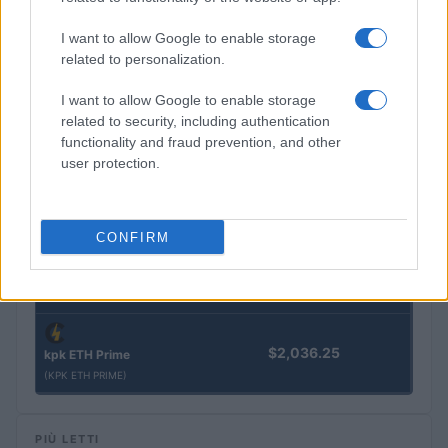
$3,407.11
I want to allow Google to enable storage
Vested XOR
related to personalization.
(VXOR)
I want to allow Google to enable storage
$0.022
JDB
related to security, including authentication
(JDB)
functionality and fraud prevention, and other
user protection.
$0.0085
FibSwap DEX
(FIBO)
CONFIRM
$8.02
TruFin Staked APT
(TRUAPT)
$2,036.25
kpk ETH Prime
(KPK ETH PRIME)
PIÙ LETTI