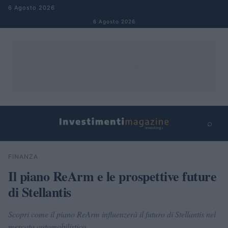
Salta al contenuto
6 Agosto 2026
6 Agosto 2026
⌕
×
⌕
FINANZA
Cerca
Il piano ReArm e le prospettive future
di Stellantis
Scopri come il piano ReArm influenzerà il futuro di Stellantis nel
mercato automobilistico.