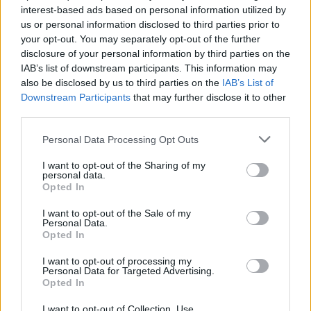
interest-based ads based on personal information utilized by
us or personal information disclosed to third parties prior to
your opt-out. You may separately opt-out of the further
disclosure of your personal information by third parties on the
IAB’s list of downstream participants. This information may
also be disclosed by us to third parties on the
IAB’s List of
Downstream Participants
that may further disclose it to other
third parties.
Please note that this website/app uses one or more Google
Personal Data Processing Opt Outs
services and may gather and store information including but
not limited to your visit or usage behaviour. You may click to
I want to opt-out of the Sharing of my
personal data.
Gender Pay Gap: le lavoratrici americane guadagnano 81
grant or deny consent to Google and its third-party tags to
Opted In
centesimi per ogni dollaro maschile
use your data for below specified purposes in below Google
consent section.
Francesca Spadaro · 5 Ago 2026
I want to opt-out of the Sale of my
Personal Data.
Opted In
I want to opt-out of processing my
QUOTAZIONI CRYPTO
Personal Data for Targeted Advertising.
Opted In
Nome
Prezzo
I want to opt-out of Collection, Use,