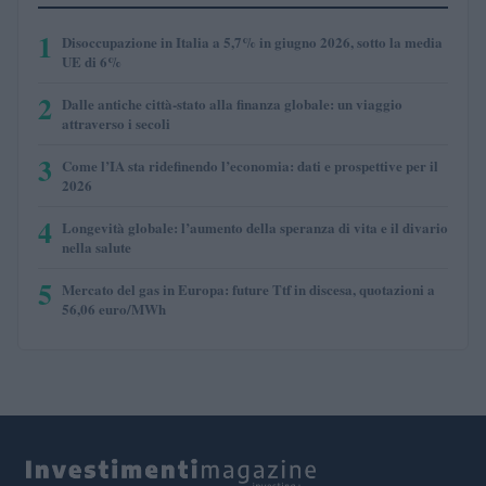
1
Disoccupazione in Italia a 5,7% in giugno 2026, sotto la media
UE di 6%
2
Dalle antiche città-stato alla finanza globale: un viaggio
attraverso i secoli
3
Come l’IA sta ridefinendo l’economia: dati e prospettive per il
2026
4
Longevità globale: l’aumento della speranza di vita e il divario
nella salute
5
Mercato del gas in Europa: future Ttf in discesa, quotazioni a
56,06 euro/MWh