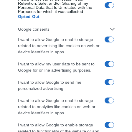
Retention, Sale, and/or Sharing of my
Personal Data that Is Unrelated with the
Purposes for which it was collected.
Eureka Bridged PAX
$4,187.30
Opted Out
Gold (Terra
(PAXG)
Google consents
I want to allow Google to enable storage
Kinza Babylon Staked
$83,270.00
related to advertising like cookies on web or
BTC
device identifiers in apps.
(KBTC)
I want to allow my user data to be sent to
Steakhouse EURCV
Google for online advertising purposes.
$100,000,000,000,000.00
Morpho Vault
(STEAKEURCV)
I want to allow Google to send me
personalized advertising.
$0.032
Epoch Island
I want to allow Google to enable storage
(EPOCH)
related to analytics like cookies on web or
device identifiers in apps.
$16.49
Stride Staked Injective
I want to allow Google to enable storage
(STINJ)
related to functionality of the website or app.