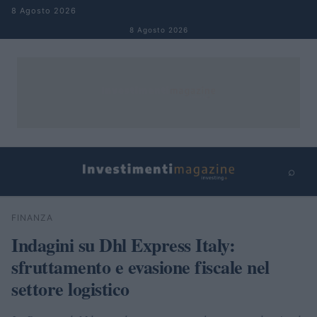
Salta al contenuto
8 Agosto 2026
8 Agosto 2026
⌕
×
⌕
FINANZA
Cerca
Indagini su Dhl Express Italy:
sfruttamento e evasione fiscale nel
settore logistico