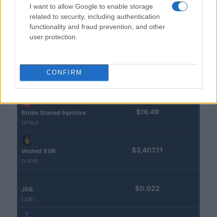
(KBTC)
I want to allow Google to enable storage
related to security, including authentication
functionality and fraud prevention, and other
Steakhouse EURCV
$100,000,000,000,000.00
Morpho Vault
user protection.
(STEAKEURCV)
CONFIRM
$0.032
Epoch Island
(EPOCH)
$16.49
Stride Staked Injective
(STINJ)
$3,407.11
Vested XOR
(VXOR)
$0.022
JDB
(JDB)