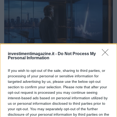
investimentimagazine.it -
Do Not Process My
Personal Information
SpaceX in ascesa: Unipol e Intesa Sanpaolo tra gli investitori
principali
If you wish to opt-out of the sale, sharing to third parties, or
processing of your personal or sensitive information for
Francesca Galli · 8 Ago 2026
targeted advertising by us, please use the below opt-out
section to confirm your selection. Please note that after your
FINANZA
opt-out request is processed you may continue seeing
interest-based ads based on personal information utilized by
us or personal information disclosed to third parties prior to
your opt-out. You may separately opt-out of the further
disclosure of your personal information by third parties on the