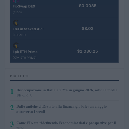
$0.0085
FibSwap DEX
(FIBO)
$8.02
TruFin Staked APT
(TRUAPT)
$2,036.25
kpk ETH Prime
(KPK ETH PRIME)
PIÙ LETTI
1
Disoccupazione in Italia a 5,7% in giugno 2026, sotto la media
UE di 6%
2
Dalle antiche città-stato alla finanza globale: un viaggio
attraverso i secoli
3
Come l’IA sta ridefinendo l’economia: dati e prospettive per il
2026