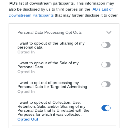
IAB’s list of downstream participants. This information may
also be disclosed by us to third parties on the
IAB’s List of
Downstream Participants
that may further disclose it to other
third parties.
Please note that this website/app uses one or more Google
Personal Data Processing Opt Outs
services and may gather and store information including but
not limited to your visit or usage behaviour. You may click to
I want to opt-out of the Sharing of my
personal data.
Reparti aeronavali della Guardia di Finanza: controllo del
grant or deny consent to Google and its third-party tags to
Opted In
territorio e contrasto agli illeciti
use your data for below specified purposes in below Google
Francesca Galli · 8 Ago 2026
consent section.
I want to opt-out of the Sale of my
Personal Data.
Opted In
FINANZA
I want to opt-out of processing my
Personal Data for Targeted Advertising.
Opted In
I want to opt-out of Collection, Use,
Retention, Sale, and/or Sharing of my
Personal Data that Is Unrelated with the
Purposes for which it was collected.
Opted Out