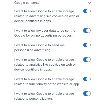
Google consents
I want to allow Google to enable storage
related to advertising like cookies on web or
Governo e opposizione in contrasto: le accuse di Conte sulle
device identifiers in apps.
mascherine contraffatte
I want to allow my user data to be sent to
Francesca Galli · 7 Ago 2026
Google for online advertising purposes.
I want to allow Google to send me
QUOTAZIONI CRYPTO
personalized advertising.
I want to allow Google to enable storage
Nome
Prezzo
related to analytics like cookies on web or
device identifiers in apps.
Eureka Bridged PAX
$4,187.30
Gold (Terra
I want to allow Google to enable storage
(PAXG)
related to functionality of the website or app.
I want to allow Google to enable storage
Kinza Babylon Staked
$83,270.00
related to personalization.
BTC