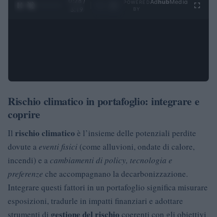
0:29 /
Ad
hub
Media
POWERED
1
/
4
3:19
BY
Rischio climatico in portafoglio: integrare e
coprire
rischio climatico
Il
è l’insieme delle potenziali perdite
dovute a
eventi fisici
(come alluvioni, ondate di calore,
incendi) e a
cambiamenti di policy, tecnologia e
preferenze
che accompagnano la decarbonizzazione.
Integrare questi fattori in un portafoglio significa misurare
esposizioni, tradurle in impatti finanziari e adottare
gestione del rischio
strumenti di
coerenti con gli obiettivi