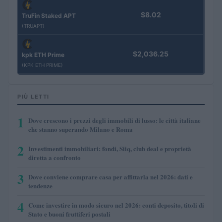
$8.02
TruFin Staked APT
(TRUAPT)
$2,036.25
kpk ETH Prime
(KPK ETH PRIME)
PIÙ LETTI
1
Dove crescono i prezzi degli immobili di lusso: le città italiane
che stanno superando Milano e Roma
2
Investimenti immobiliari: fondi, Siiq, club deal e proprietà
diretta a confronto
3
Dove conviene comprare casa per affittarla nel 2026: dati e
tendenze
4
Come investire in modo sicuro nel 2026: conti deposito, titoli di
Stato e buoni fruttiferi postali