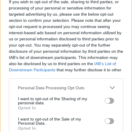
If you wish to opt-out of the sale, sharing to third parties, or
logistica riduce la volatilità dei flussi di cassa più di
processing of your personal or sensitive information for
quanto farebbe un semplice screening settoriale. La chiave
targeted advertising by us, please use the below opt-out
materialità
è valutare
e tempistica: quando l’impatto può
section to confirm your selection. Please note that after your
opt-out request is processed you may continue seeing
diventare finanziariamente significativo e con quale
interest-based ads based on personal information utilized by
probabilità.
us or personal information disclosed to third parties prior to
your opt-out. You may separately opt-out of the further
Dalla teoria alla pratica
disclosure of your personal information by third parties on the
IAB’s list of downstream participants. This information may
Un processo efficace è iterativo: definire esposizioni,
also be disclosed by us to third parties on the
IAB’s List of
Downstream Participants
that may further disclose it to other
metriche
misurare con
coerenti, stressare con
scenari
third parties.
coprire i rischi più rilevanti e riportare i risultati alla
Please note that this website/app uses one or more Google
Personal Data Processing Opt Outs
governance. Con dati imperfetti, la disciplina
services and may gather and store information including but
metodologica e la documentazione delle assunzioni
not limited to your visit or usage behaviour. You may click to
I want to opt-out of the Sharing of my
personal data.
contano più della falsa precisione. La resilienza climatica
grant or deny consent to Google and its third-party tags to
Opted In
use your data for below specified purposes in below Google
del portafoglio non è un’etichetta, ma un insieme di
consent section.
I want to opt-out of the Sale of my
decisioni ripetute che, nel tempo, riallineano rischio e
Personal Data.
Opted In
rendimento lungo traiettorie sostenibili e verificabili.