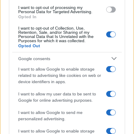
I want to opt-out of processing my
Personal Data for Targeted Advertising.
Opted In
AUTORE
Francesca Spadaro
I want to opt-out of Collection, Use,
Retention, Sale, and/or Sharing of my
Personal Data that Is Unrelated with the
Francesca Spadaro ha ricostruito una catena
Purposes for which it was collected.
di investimenti veronese partendo dai bilanci
Opted Out
depositati alla Camera di Commercio; è
analista finanziaria che coordina dossier su
Google consents
PMI e mercati. Laureata in economia, collabora
I want to allow Google to enable storage
con camerali locali e cura newsletter
related to advertising like cookies on web or
economiche territoriali.
device identifiers in apps.
I want to allow my user data to be sent to
Google for online advertising purposes.
I want to allow Google to send me
personalized advertising.
I want to allow Google to enable storage