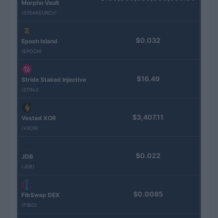
Morpho Vault
(STEAKEURCV)
$0.032
Epoch Island
(EPOCH)
$16.49
Stride Staked Injective
(STINJ)
$3,407.11
Vested XOR
(VXOR)
$0.022
JDB
(JDB)
$0.0085
FibSwap DEX
(FIBO)