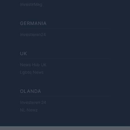
InvestirMag
GERMANIA
Investieren24
UK
News Hub UK
Lgbtq News
OLANDA
Investeren 24
NL Newz