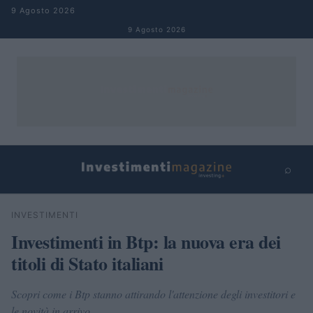
Salta al contenuto
9 Agosto 2026
9 Agosto 2026
⌕
×
⌕
INVESTIMENTI
Cerca
Investimenti in Btp: la nuova era dei
titoli di Stato italiani
Scopri come i Btp stanno attirando l'attenzione degli investitori e
le novità in arrivo.