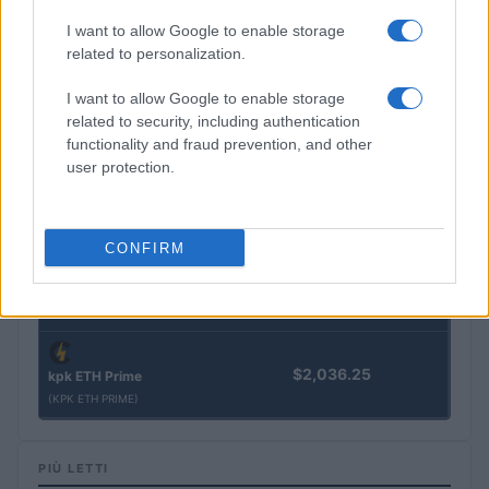
$3,407.11
I want to allow Google to enable storage
Vested XOR
related to personalization.
(VXOR)
I want to allow Google to enable storage
$0.022
JDB
related to security, including authentication
(JDB)
functionality and fraud prevention, and other
user protection.
$0.0085
FibSwap DEX
(FIBO)
CONFIRM
$8.02
TruFin Staked APT
(TRUAPT)
$2,036.25
kpk ETH Prime
(KPK ETH PRIME)
PIÙ LETTI