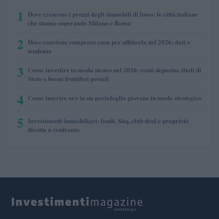
1
Dove crescono i prezzi degli immobili di lusso: le città italiane
che stanno superando Milano e Roma
2
Dove conviene comprare casa per affittarla nel 2026: dati e
tendenze
3
Come investire in modo sicuro nel 2026: conti deposito, titoli di
Stato e buoni fruttiferi postali
4
Come inserire oro in un portafoglio giovane in modo strategico
5
Investimenti immobiliari: fondi, Siiq, club deal e proprietà
diretta a confronto