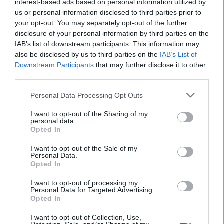
interest-based ads based on personal information utilized by
us or personal information disclosed to third parties prior to
your opt-out. You may separately opt-out of the further
disclosure of your personal information by third parties on the
IAB’s list of downstream participants. This information may
also be disclosed by us to third parties on the
IAB’s List of
Downstream Participants
that may further disclose it to other
third parties.
Please note that this website/app uses one or more Google
Personal Data Processing Opt Outs
services and may gather and store information including but
not limited to your visit or usage behaviour. You may click to
I want to opt-out of the Sharing of my
personal data.
Guida agli investimenti: ETF, diversificazione e scenari globali
grant or deny consent to Google and its third-party tags to
Opted In
nel 2026
use your data for below specified purposes in below Google
consent section.
Francesca Spadaro · 8 Ago 2026
I want to opt-out of the Sale of my
Personal Data.
Opted In
I want to opt-out of processing my
QUOTAZIONI CRYPTO
Personal Data for Targeted Advertising.
Opted In
Nome
Prezzo
I want to opt-out of Collection, Use,