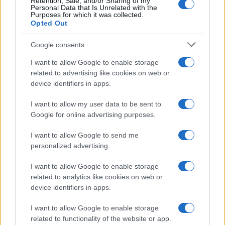
Retention, Sale, and/or Sharing of my
Personal Data that Is Unrelated with the
Purposes for which it was collected.
Eureka Bridged PAX
$4,187.30
Opted Out
Gold (Terra
(PAXG)
Google consents
I want to allow Google to enable storage
Kinza Babylon Staked
$83,270.00
related to advertising like cookies on web or
BTC
device identifiers in apps.
(KBTC)
I want to allow my user data to be sent to
Steakhouse EURCV
Google for online advertising purposes.
$100,000,000,000,000.00
Morpho Vault
(STEAKEURCV)
I want to allow Google to send me
personalized advertising.
$0.032
Epoch Island
I want to allow Google to enable storage
(EPOCH)
related to analytics like cookies on web or
device identifiers in apps.
$16.49
Stride Staked Injective
I want to allow Google to enable storage
(STINJ)
related to functionality of the website or app.