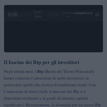
0:28 /
Ad
hub
Media
POWERED
1
/
4
3:09
BY
Il fascino dei Btp per gli investitori
Btp
Negli ultimi mesi, i
(Buoni del Tesoro Poliennali)
hanno catturato l’attenzione di molti investitori, in
particolare quelli alla ricerca di rendimenti sicuri. Con
l’emissione di nuovi titoli, il mercato dei Btp si è
dimostrato resiliente e in grado di attrarre capitali
significativi. Recentemente, la domanda per un nuovo Btp