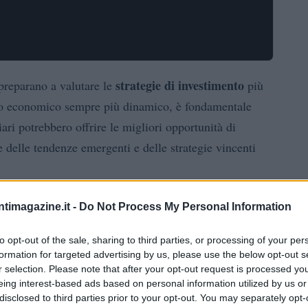
strategie di investimento
 preparano a valutare le
più
sto economico sempre più dinamico, è fondamentale
ari potrebbero offrire le migliori opportunità di
 delle tendenze emergenti e delle strategie vincenti
ario
ntimagazine.it -
Do Not Process My Personal Information
to opt-out of the sale, sharing to third parties, or processing of your per
nde cambiamento nel panorama finanziario globale.
formation for targeted advertising by us, please use the below opt-out s
digitalizzazione
 crescente
dei servizi finanziari. La
r selection. Please note that after your opt-out request is processed y
digitale, e le aziende che non si sono adattate
eing interest-based ads based on personal information utilized by us or
disclosed to third parties prior to your opt-out. You may separately opt-
vestimento e le piattaforme di trading online stanno