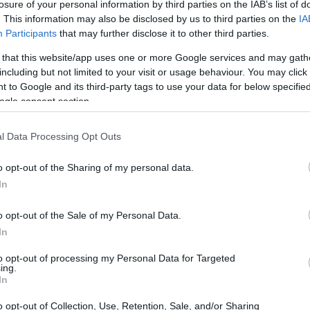
losure of your personal information by third parties on the IAB’s list of
 l’accesso ai mercati più facile e conveniente.
. This information may also be disclosed by us to third parties on the
IA
Participants
that may further disclose it to other third parties.
 that this website/app uses one or more Google services and may gath
including but not limited to your visit or usage behaviour. You may click 
anziario è rappresentata dagli
investimenti sostenibili
o
 to Google and its third-party tags to use your data for below specifi
ogle consent section.
. Un numero crescente di investitori ricerca
alori sociali e ambientali. I fondi ESG non solo offrono
l Data Processing Opt Outs
 coloro che desiderano contribuire a un futuro più
o opt-out of the Sharing of my personal data.
In
o opt-out of the Sale of my Personal Data.
In
to opt-out of processing my Personal Data for Targeted
ing.
In
o opt-out of Collection, Use, Retention, Sale, and/or Sharing