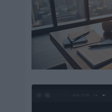
0:27 / 3:19
1
/
4