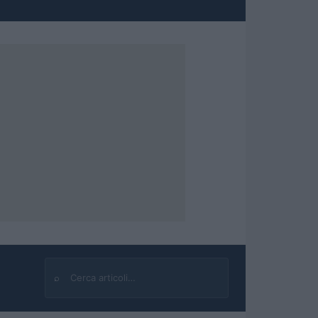
⌕
Cerca