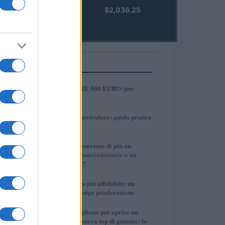
kpk ETH
$2,036.25
Prime
(KPK ETH
PRIME)
PIÙ LETTI
1
COME INVESTIRE 500 EURO (per
guadagnare)?
2
Tirocinio extra-curriculare: guida pratica
per laureati
3
Per le auto usate conviene di più un
finanziamento in concessionaria o un
prestito personale?
4
La macchina usata più affidabile: un
investimento che esige ponderazione
5
Quanti soldi ci vogliono per aprire un
autosalone multimarca top di gamma: lo