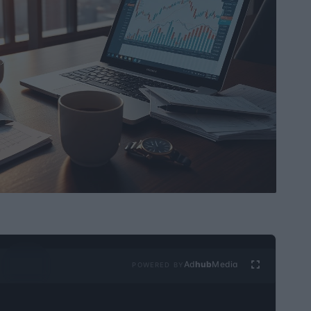
Ad
hub
Media
POWERED BY