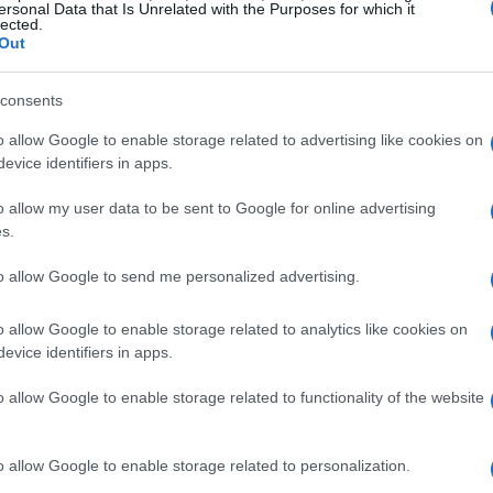
ersonal Data that Is Unrelated with the Purposes for which it
lected.
Out
consents
o allow Google to enable storage related to advertising like cookies on
evice identifiers in apps.
o allow my user data to be sent to Google for online advertising
s.
to allow Google to send me personalized advertising.
la tecnologia si conferma come un pilastro fondamentale.
o allow Google to enable storage related to analytics like cookies on
rtificiale e la biotecnologia si pongono come aree con
evice identifiers in apps.
in questi ambiti possiedono un potenziale di crescita
o allow Google to enable storage related to functionality of the website
 della domanda per soluzioni innovative.
o allow Google to enable storage related to personalization.