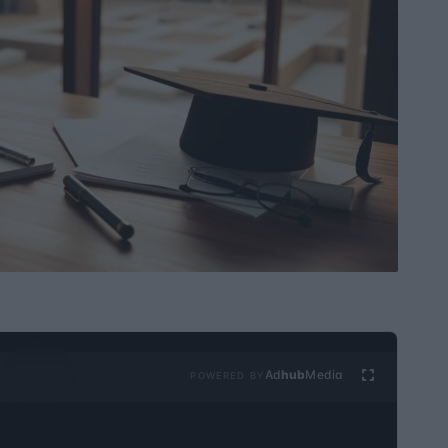
Ad
hub
Media
POWERED BY