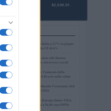
kpk ETH
$2,036.25
Prime
(KPK ETH
PRIME)
PIÙ LETTI
1
Disoccupazione in Italia a 5,7% in giugno
2026, sotto la media UE di 6%
2
Dalle antiche città-stato alla finanza
globale: un viaggio attraverso i secoli
3
Longevità globale: l’aumento della
speranza di vita e il divario nella salute
4
Come l’IA sta ridefinendo l’economia: dati
e prospettive per il 2026
5
Mercato del gas in Europa: future Ttf in
discesa, quotazioni a 56,06 euro/MWh