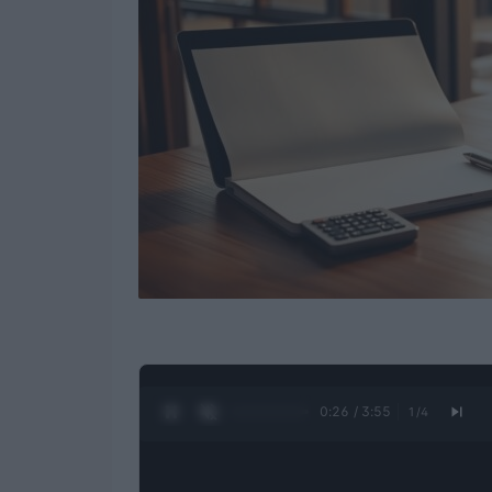
0:27 / 3:55
1
/
4