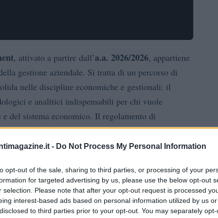
ment
a.a. 2026/2026
, attivato a partire dall’
, appartiene
ella gestione aziendale. Si tratta di un percorso di
solida nelle discipline economiche e gestionali: il
ologici e analitici indispensabili per chi vuole
 e del sistema economico. Il regolamento di
 anche le modalità di verifica delle conoscenze iniziali
ntimagazine.it -
Do Not Process My Personal Information
to opt-out of the sale, sharing to third parties, or processing of your per
formation for targeted advertising by us, please use the below opt-out s
r selection. Please note that after your opt-out request is processed y
izione prevede la verifica delle conoscenze di base
eing interest-based ads based on personal information utilized by us or
disclosed to third parties prior to your opt-out. You may separately opt-
parazione iniziale degli studenti come previsto dal DM