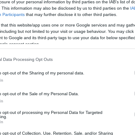
losure of your personal information by third parties on the IAB’s list of
sti ma serve a orientare gli studenti e a segnalare
. This information may also be disclosed by us to third parties on the
IA
prepararsi sui fondamenti di matematica, statistica e
Participants
that may further disclose it to other third parties.
à le attività del primo anno e seguire eventuali
 that this website/app uses one or more Google services and may gath
including but not limited to your visit or usage behaviour. You may click 
l’ateneo.
 to Google and its third-party tags to use your data for below specifi
ogle consent section.
l Data Processing Opt Outs
he e applicate: lo studente acquisisce strumenti di
o opt-out of the Sharing of my personal data.
nterpretare dati economici e conoscenze sulle principali
In
a formativa privilegia il rafforzamento delle abilità
rare in contesti aziendali complessi. L’obiettivo è
o opt-out of the Sale of my Personal Data.
In
dinamiche del mercato, supportare decisioni gestionali
finanziaria delle organizzazioni.
to opt-out of processing my Personal Data for Targeted
ing.
In
o opt-out of Collection, Use, Retention, Sale, and/or Sharing