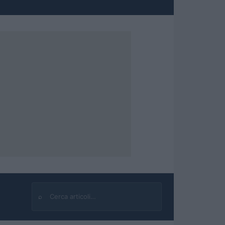
⌕
Cerca