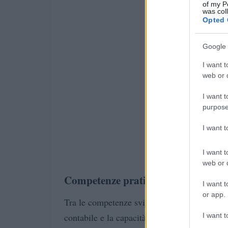
of my P
was col
Opted 
Google 
I want t
web or d
I want t
purpose
I want 
I want t
web or d
Competenze pratiche
I want t
or app.
Tra le competenze sviluppate figurano l’inte
I want t
contabile e la capacità di utilizzare strument