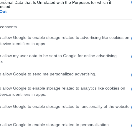
ersonal Data that Is Unrelated with the Purposes for which it
lected.
Out
consents
o allow Google to enable storage related to advertising like cookies on
evice identifiers in apps.
o allow my user data to be sent to Google for online advertising
s.
to allow Google to send me personalized advertising.
o allow Google to enable storage related to analytics like cookies on
evice identifiers in apps.
o allow Google to enable storage related to functionality of the website
rpretazione del bilancio, la gestione dell’informazione
o allow Google to enable storage related to personalization.
i di controllo e pianificazione. Il percorso enfatizza la