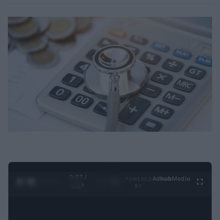
0:28 /
Ad
hub
Media
POWERED
1
/
4
4:27
BY