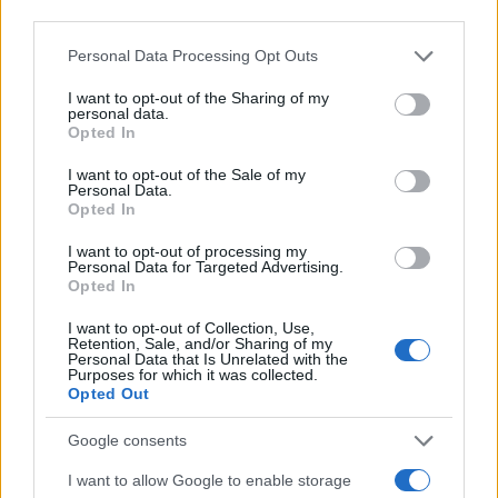
third parties.
Please note that this website/app uses one or more Google
Personal Data Processing Opt Outs
services and may gather and store information including but
not limited to your visit or usage behaviour. You may click to
I want to opt-out of the Sharing of my
personal data.
grant or deny consent to Google and its third-party tags to
Opted In
use your data for below specified purposes in below Google
consent section.
Come ottenere contributi alla digitalizzazione: requisiti,
I want to opt-out of the Sale of my
Personal Data.
documenti e KPI
Opted In
Edoardo Vitali · 8 Ago 2026
I want to opt-out of processing my
Personal Data for Targeted Advertising.
FINANZIAMENTI
Opted In
I want to opt-out of Collection, Use,
Retention, Sale, and/or Sharing of my
Personal Data that Is Unrelated with the
Purposes for which it was collected.
Opted Out
Google consents
I want to allow Google to enable storage