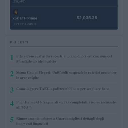
(TRUAPT)
$2,036.25
kpk ETH Prime
(KPK ETH PRIME)
PIÙ LETTI
1
Fifa e Concacaf ai ferri corti: il piano di privatizzazione del
Mondiale divide il calcio
2
Sisma Campi Flegrei: UniCredit sospende le rate dei mutui per
le aree colpite
3
Come leggere TAEG e polizze abbinate per scegliere bene
4
Pnrr Italia: 416 traguardi su 575 completati, risorse incassate
all’85,4%
5
Rinnovamento urbano a Guardamiglio: i dettagli degli
interventi finanziati