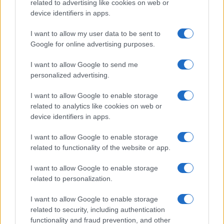
related to advertising like cookies on web or
device identifiers in apps.
I want to allow my user data to be sent to
Manutenzione stradale: i piani di Milano e della Regione
Google for online advertising purposes.
Emilia-Romagna per il 2026-2027
Edoardo Vitali · 8 Ago 2026
I want to allow Google to send me
personalized advertising.
FINANZIAMENTI
I want to allow Google to enable storage
related to analytics like cookies on web or
device identifiers in apps.
I want to allow Google to enable storage
related to functionality of the website or app.
I want to allow Google to enable storage
related to personalization.
I want to allow Google to enable storage
related to security, including authentication
TAEG e costi assicurativi: come leggere preventivi e clausole
functionality and fraud prevention, and other