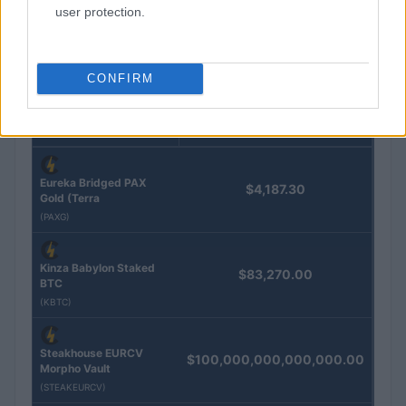
user protection.
Edoardo Vitali · 8 Ago 2026
CONFIRM
QUOTAZIONI CRYPTO
Nome
Prezzo
Eureka Bridged PAX
$4,187.30
Gold (Terra
(PAXG)
Kinza Babylon Staked
$83,270.00
BTC
(KBTC)
Steakhouse EURCV
$100,000,000,000,000.00
Morpho Vault
(STEAKEURCV)