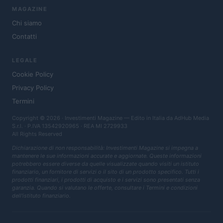
MAGAZINE
Chi siamo
Contatti
LEGALE
Cookie Policy
Privacy Policy
Termini
Copyright © 2026 · Investimenti Magazine — Edito in Italia da
AdHub Media
S.r.l.
· P.IVA 13542920965 · REA MI 2729933
All Rights Reserved
Dichiarazione di non responsabilità: Investimenti Magazine si impegna a
mantenere le sue informazioni accurate e aggiornate. Queste informazioni
potrebbero essere diverse da quelle visualizzate quando visiti un istituto
finanziario, un fornitore di servizi o il sito di un prodotto specifico. Tutti i
prodotti finanziari, i prodotti di acquisto e i servizi sono presentati senza
garanzia. Quando si valutano le offerte, consultare i Termini e condizioni
dell'istituto finanziario.