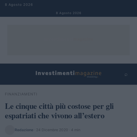
Salta al contenuto
8 Agosto 2026
8 Agosto 2026
⌕
×
⌕
FINANZIAMENTI
Cerca
Le cinque città più costose per gli
espatriati che vivono all’estero
Redazione
·
24 Dicembre 2020
· 4 min