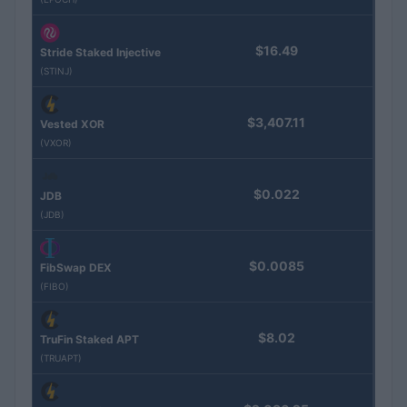
$16.49
Stride Staked Injective
(STINJ)
$3,407.11
Vested XOR
(VXOR)
$0.022
JDB
(JDB)
$0.0085
FibSwap DEX
(FIBO)
$8.02
TruFin Staked APT
(TRUAPT)