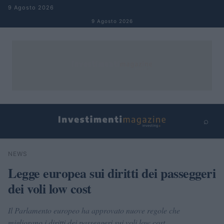
Salta al contenuto
9 Agosto 2026
9 Agosto 2026
⌕
×
⌕
NEWS
Cerca
Legge europea sui diritti dei passeggeri
dei voli low cost
Il Parlamento europeo ha approvato nuove regole che
migliorano i diritti dei passeggeri sui voli low cost.