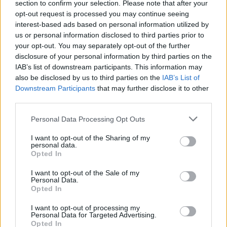
section to confirm your selection. Please note that after your
opt-out request is processed you may continue seeing
interest-based ads based on personal information utilized by
us or personal information disclosed to third parties prior to
your opt-out. You may separately opt-out of the further
Petrolio in calo, Brent a 88.9 USD dopo un ribasso del 8.3%
disclosure of your personal information by third parties on the
Andrea Innocenti · 7 Ago 2026
IAB’s list of downstream participants. This information may
also be disclosed by us to third parties on the
IAB’s List of
NEWS
Downstream Participants
that may further disclose it to other
third parties.
Please note that this website/app uses one or more Google
Personal Data Processing Opt Outs
services and may gather and store information including but
not limited to your visit or usage behaviour. You may click to
I want to opt-out of the Sharing of my
personal data.
grant or deny consent to Google and its third-party tags to
Opted In
use your data for below specified purposes in below Google
consent section.
I want to opt-out of the Sale of my
Personal Data.
Opted In
I want to opt-out of processing my
Personal Data for Targeted Advertising.
Petrolio in calo: Brent a 88.9 dollari, ribassi diffusi tra le
Opted In