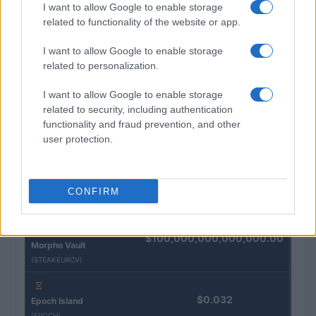
I want to allow Google to enable storage
related to functionality of the website or app.
QUOTAZIONI CRYPTO
I want to allow Google to enable storage
Nome
Prezzo
related to personalization.
I want to allow Google to enable storage
Eureka Bridged PAX
$4,187.30
related to security, including authentication
Gold (Terra
functionality and fraud prevention, and other
(PAXG)
user protection.
Kinza Babylon Staked
$83,270.00
BTC
CONFIRM
(KBTC)
Steakhouse EURCV
$100,000,000,000,000.00
Morpho Vault
(STEAKEURCV)
$0.032
Epoch Island
(EPOCH)