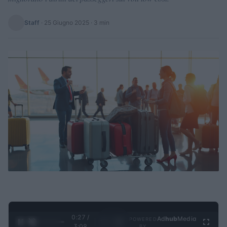
Staff
·
25 Giugno 2025
· 3 min
0:28 /
Ad
hub
Media
POWERED
1
/
4
3:09
BY