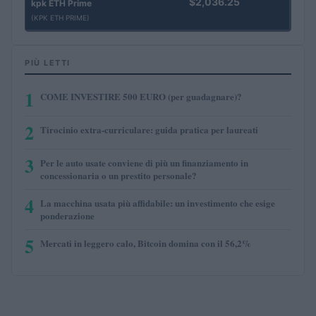
$2,036.25
kpk ETH Prime
(KPK ETH PRIME)
PIÙ LETTI
1
COME INVESTIRE 500 EURO (per guadagnare)?
2
Tirocinio extra-curriculare: guida pratica per laureati
3
Per le auto usate conviene di più un finanziamento in
concessionaria o un prestito personale?
4
La macchina usata più affidabile: un investimento che esige
ponderazione
5
Mercati in leggero calo, Bitcoin domina con il 56,2%