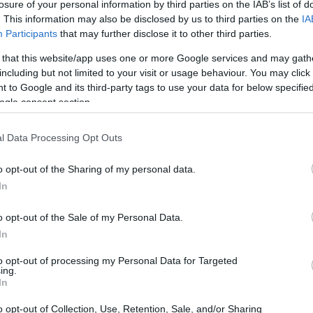
losure of your personal information by third parties on the IAB’s list of
are il modo in cui lavorano.
. This information may also be disclosed by us to third parties on the
IA
Participants
that may further disclose it to other third parties.
a generative AI
 that this website/app uses one or more Google services and may gath
including but not limited to your visit or usage behaviour. You may click 
 to Google and its third-party tags to use your data for below specifi
ziari vedono nella generative AI un’opportunità per
ogle consent section.
elle interazioni con i clienti. Tra le applicazioni più
nioni, l’ottimizzazione della pianificazione giornaliera
l Data Processing Opt Outs
uesti strumenti possono aiutare i consulenti a
o opt-out of the Sharing of my personal data.
trarsi su attività strategiche e relazionali,
In
cia con i clienti.
o opt-out of the Sale of my Personal Data.
ella consulenza personalizzata
In
to opt-out of processing my Personal Data for Targeted
 capacità della generative AI di fornire spiegazioni
ing.
In
azioni di investimento. Questo è particolarmente
o opt-out of Collection, Use, Retention, Sale, and/or Sharing