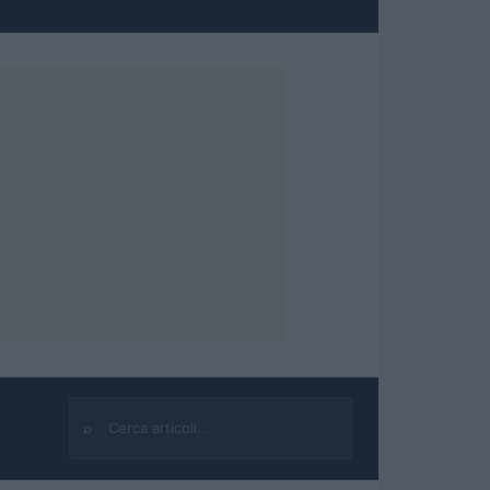
⌕
Cerca