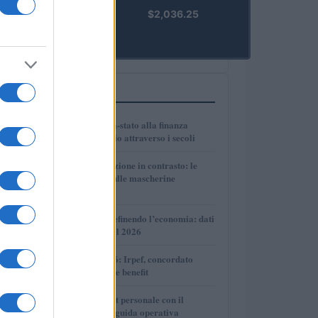
kpk ETH
$2,036.25
Prime
(KPK ETH
PRIME)
PIÙ LETTI
1
Dalle antiche città-stato alla finanza
globale: un viaggio attraverso i secoli
2
Governo e opposizione in contrasto: le
accuse di Conte sulle mascherine
contraffatte
3
Come l’IA sta ridefinendo l’economia: dati
e prospettive per il 2026
4
Novità fiscali 2026: Irpef, concordato
preventivo e fringe benefit
5
Cash management personale con il
sistema a bucket: guida operativa