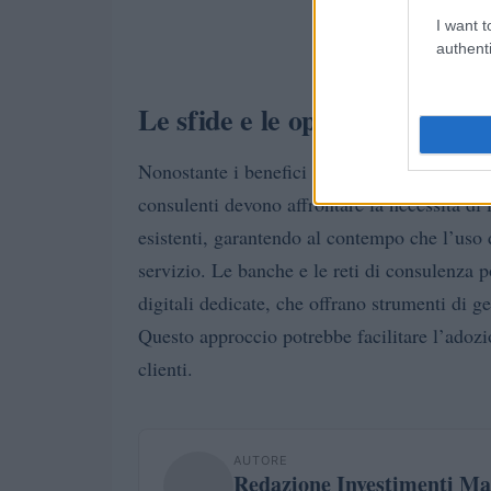
I want t
authenti
Le sfide e le opportunità futu
Nonostante i benefici evidenti, l’adozione de
consulenti devono affrontare la necessità di i
esistenti, garantendo al contempo che l’uso
servizio. Le banche e le reti di consulenza 
digitali dedicate, che offrano strumenti di g
Questo approccio potrebbe facilitare l’adozio
clienti.
AUTORE
Redazione Investimenti Ma