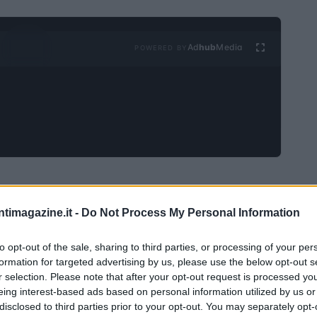
Ad
hub
Media
POWERED BY
I nel settore finanziario
ntimagazine.it -
Do Not Process My Personal Information
to a guadagnare terreno in vari settori, e la consulenza
ogia emergente offre strumenti innovativi che possono
to opt-out of the sale, sharing to third parties, or processing of your per
formation for targeted advertising by us, please use the below opt-out s
tidiane dei consulenti, migliorando al contempo
r selection. Please note that after your opt-out request is processed y
te indagine condotta da e*finance Consulting Reply, i
eing interest-based ads based on personal information utilized by us or
disclosed to third parties prior to your opt-out. You may separately opt-
escente interesse verso l’adozione di queste tecnologie,