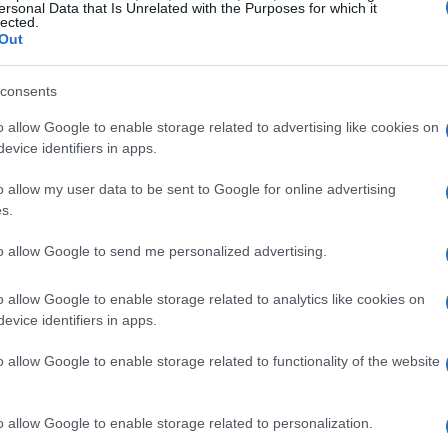
ox» che spesso accompagna le soluzioni di robo-
ersonal Data that Is Unrelated with the Purposes for which it
lected.
este tecnologie per generare simulazioni “what-if”, che
Out
e implicazioni delle loro scelte finanziarie. Inoltre,
ieste di routine, liberando tempo prezioso per attività
consents
o allow Google to enable storage related to advertising like cookies on
evice identifiers in apps.
o allow my user data to be sent to Google for online advertising
s.
to allow Google to send me personalized advertising.
o allow Google to enable storage related to analytics like cookies on
evice identifiers in apps.
o allow Google to enable storage related to functionality of the website
o allow Google to enable storage related to personalization.