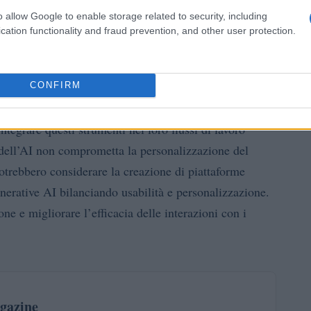
o allow Google to enable storage related to security, including
cation functionality and fraud prevention, and other user protection.
re
CONFIRM
lla generative AI presenta anche delle sfide. I
ntegrare questi strumenti nei loro flussi di lavoro
 dell’AI non comprometta la personalizzazione del
potrebbero considerare la creazione di piattaforme
enerative AI bilanciando usabilità e personalizzazione.
ne e migliorare l’efficacia delle interazioni con i
gazine