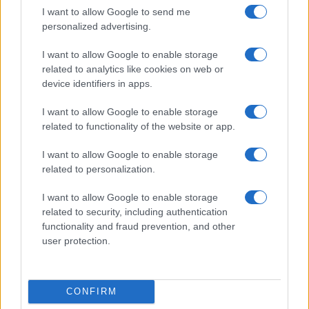
I want to allow Google to send me
(PAXG)
personalized advertising.
Kinza Babylon Staked
$83,270.00
I want to allow Google to enable storage
BTC
related to analytics like cookies on web or
(KBTC)
device identifiers in apps.
I want to allow Google to enable storage
Steakhouse EURCV
$100,000,000,000,000.00
related to functionality of the website or app.
Morpho Vault
(STEAKEURCV)
I want to allow Google to enable storage
related to personalization.
$0.032
Epoch Island
(EPOCH)
I want to allow Google to enable storage
related to security, including authentication
functionality and fraud prevention, and other
$16.49
Stride Staked Injective
user protection.
(STINJ)
$3,407.11
Vested XOR
CONFIRM
(VXOR)