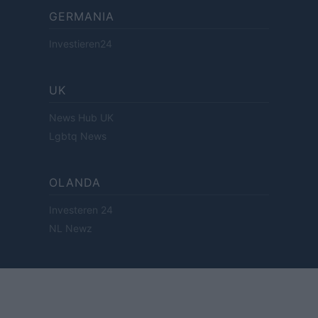
GERMANIA
Investieren24
UK
News Hub UK
Lgbtq News
OLANDA
Investeren 24
NL Newz