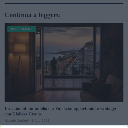
Continua a leggere
INVESTIMENTI
Investimenti immobiliari a Valencia: opportunità e vantaggi
con Globexs Group
Niccolò Conforti · 6 Ago 2026