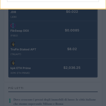
$0.022
JDB
(JDB)
$0.0085
FibSwap DEX
(FIBO)
$8.02
TruFin Staked APT
(TRUAPT)
$2,036.25
kpk ETH Prime
(KPK ETH PRIME)
PIÙ LETTI
1
Dove crescono i prezzi degli immobili di lusso: le città italiane
che stanno superando Milano e Roma