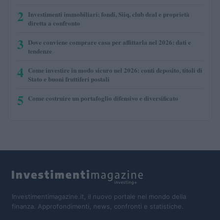
2
Investimenti immobiliari: fondi, Siiq, club deal e proprietà
diretta a confronto
3
Dove conviene comprare casa per affittarla nel 2026: dati e
tendenze
4
Come investire in modo sicuro nel 2026: conti deposito, titoli di
Stato e buoni fruttiferi postali
5
Come costruire un portafoglio difensivo e diversificato
Investimentimagazine.it, il nuovo portale nel mondo della
finanza. Approfondimenti, news, confronti e statistiche.