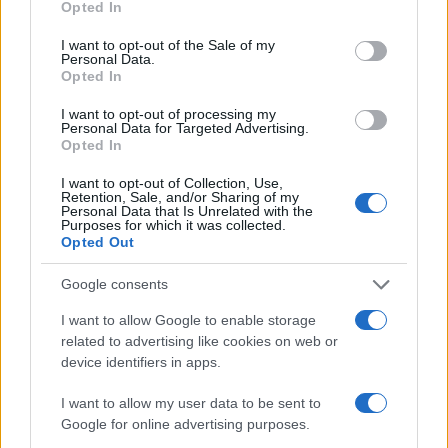
Opted In
use your data for below specified purposes in below Google
consent section.
I want to opt-out of the Sale of my
Personal Data.
Opted In
I want to opt-out of processing my
Personal Data for Targeted Advertising.
Opted In
I want to opt-out of Collection, Use,
Retention, Sale, and/or Sharing of my
Personal Data that Is Unrelated with the
Project bond negli stadi: metodo di due diligence completo
Purposes for which it was collected.
Edoardo Vitali · 6 Ago 2026
Opted Out
Google consents
I want to allow Google to enable storage
QUOTAZIONI CRYPTO
related to advertising like cookies on web or
device identifiers in apps.
Nome
Prezzo
I want to allow my user data to be sent to
Google for online advertising purposes.
Eureka Bridged PAX
$4,187.30
Gold (Terra