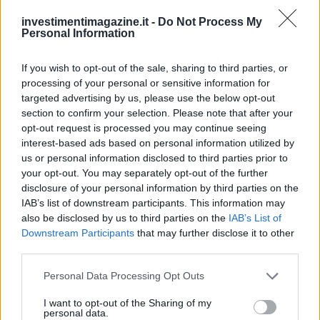
INVESTIMENTI
investimentimagazine.it -
Do Not Process My
Personal Information
If you wish to opt-out of the sale, sharing to third parties, or
processing of your personal or sensitive information for
targeted advertising by us, please use the below opt-out
section to confirm your selection. Please note that after your
opt-out request is processed you may continue seeing
interest-based ads based on personal information utilized by
us or personal information disclosed to third parties prior to
your opt-out. You may separately opt-out of the further
disclosure of your personal information by third parties on the
IAB’s list of downstream participants. This information may
Come i Pir e i Sia possono rivoluzionare il mercato dei capitali
also be disclosed by us to third parties on the
IAB’s List of
europeo
Downstream Participants
that may further disclose it to other
Francesca Spadaro · 6 Ago 2026
third parties.
Please note that this website/app uses one or more Google
INVESTIMENTI
Personal Data Processing Opt Outs
services and may gather and store information including but
not limited to your visit or usage behaviour. You may click to
I want to opt-out of the Sharing of my
personal data.
grant or deny consent to Google and its third-party tags to