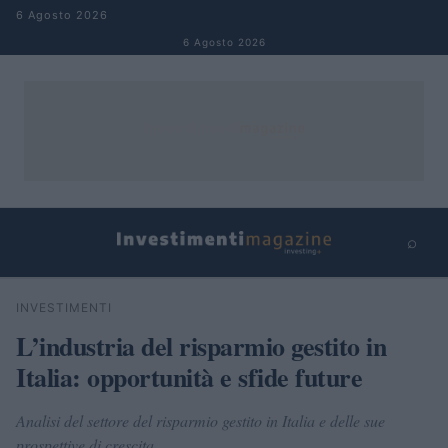
Salta al contenuto
6 Agosto 2026
6 Agosto 2026
⌕
×
⌕
INVESTIMENTI
Cerca
L’industria del risparmio gestito in
Italia: opportunità e sfide future
Analisi del settore del risparmio gestito in Italia e delle sue
prospettive di crescita.