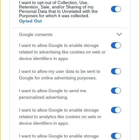
I want to opt-out of Collection, Use,
Retention, Sale, and/or Sharing of my
Personal Data that Is Unrelated with the
Purposes for which it was collected.
XRP Ledger, Bitcoin e le sanzioni USA: gli sviluppi chiave del 8
Opted Out
agosto 2026
Niccolò Conforti · 8 Ago 2026
Google consents
I want to allow Google to enable storage
CRIPTOVALUTE
related to advertising like cookies on web or
device identifiers in apps.
I want to allow my user data to be sent to
Google for online advertising purposes.
I want to allow Google to send me
personalized advertising.
I want to allow Google to enable storage
related to analytics like cookies on web or
device identifiers in apps.
ETF su Ethereum: afflussi in calo dopo il picco di luglio
I want to allow Google to enable storage