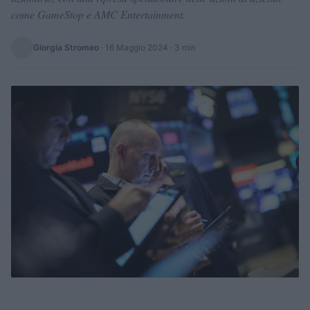
come GameStop e AMC Entertainment.
Giorgia Stromeo
·
16 Maggio 2024
· 3 min