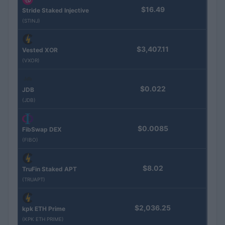
$16.49
Stride Staked Injective
(STINJ)
$3,407.11
Vested XOR
(VXOR)
$0.022
JDB
(JDB)
$0.0085
FibSwap DEX
(FIBO)
$8.02
TruFin Staked APT
(TRUAPT)
$2,036.25
kpk ETH Prime
(KPK ETH PRIME)