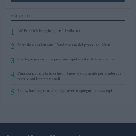
PIÙ LETTI
1
AMP: Potrà Raggiungere 1 Dollaro?
2
Petrolio e carburanti: l’andamento dei prezzi nel 2026
3
Strategie per coprire posizioni spot e volatilità con perps
4
Finanza parallela in cripto: il nuovo strumento per eludere le
restrizioni internazionali
5
Perps, funding rate e bridge inverso spiegati con esempi