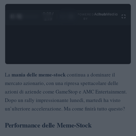
0:29 /
Ad
hub
Media
POWERED
1
/
4
3:19
BY
mania delle meme-stock
La
continua a dominare il
mercato azionario, con una ripresa spettacolare delle
azioni di aziende come GameStop e AMC Entertainment.
Dopo un rally impressionante lunedì, martedì ha visto
un’ulteriore accelerazione. Ma come finirà tutto questo?
Performance delle Meme-Stock