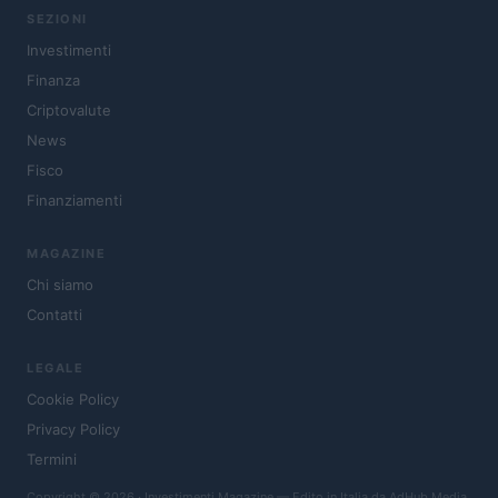
SEZIONI
Investimenti
Finanza
Criptovalute
News
Fisco
Finanziamenti
MAGAZINE
Chi siamo
Contatti
LEGALE
Cookie Policy
Privacy Policy
Termini
Copyright © 2026 · Investimenti Magazine — Edito in Italia da
AdHub Media