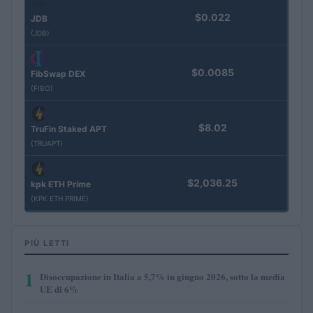
$0.022
JDB
(JDB)
$0.0085
FibSwap DEX
(FIBO)
$8.02
TruFin Staked APT
(TRUAPT)
$2,036.25
kpk ETH Prime
(KPK ETH PRIME)
PIÙ LETTI
1
Disoccupazione in Italia a 5,7% in giugno 2026, sotto la media
UE di 6%