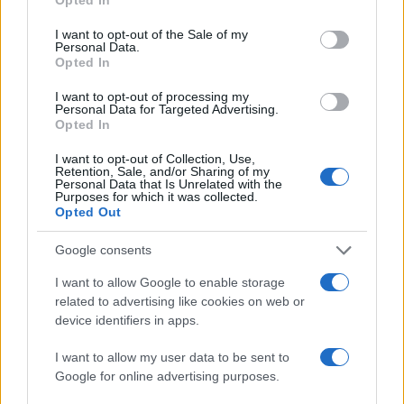
use your data for below specified purposes in below Google
consent section.
I want to opt-out of the Sale of my
Personal Data.
Opted In
I want to opt-out of processing my
Personal Data for Targeted Advertising.
Opted In
I want to opt-out of Collection, Use,
Retention, Sale, and/or Sharing of my
Personal Data that Is Unrelated with the
Purposes for which it was collected.
Opted Out
Governo e opposizione in contrasto: le accuse di Conte sulle
mascherine contraffatte
Google consents
Francesca Galli · 7 Ago 2026
I want to allow Google to enable storage
related to advertising like cookies on web or
FINANZA
device identifiers in apps.
I want to allow my user data to be sent to
Google for online advertising purposes.