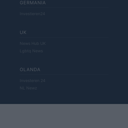
GERMANIA
Investieren24
UK
News Hub UK
Lgbtq News
OLANDA
Investeren 24
NL Newz