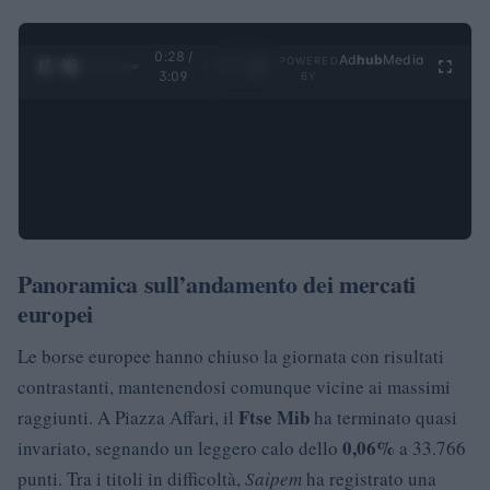
0:29 /
Ad
hub
Media
POWERED
1
/
4
3:09
BY
Panoramica sull’andamento dei mercati
europei
Le borse europee hanno chiuso la giornata con risultati
contrastanti, mantenendosi comunque vicine ai massimi
Ftse Mib
raggiunti. A Piazza Affari, il
ha terminato quasi
0,06%
invariato, segnando un leggero calo dello
a 33.766
punti. Tra i titoli in difficoltà,
Saipem
ha registrato una