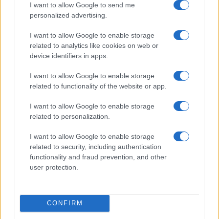
I want to allow Google to send me
personalized advertising.
I want to allow Google to enable storage
related to analytics like cookies on web or
device identifiers in apps.
I want to allow Google to enable storage
Cash management personale con il sistema a bucket: guida
related to functionality of the website or app.
operativa
Niccolò Conforti · 7 Ago 2026
I want to allow Google to enable storage
related to personalization.
I want to allow Google to enable storage
QUOTAZIONI CRYPTO
related to security, including authentication
functionality and fraud prevention, and other
user protection.
Nome
Prezzo
Eureka Bridged PAX
$4,187.30
CONFIRM
Gold (Terra
(PAXG)