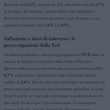
6,1%
3,7%
flessione del
, seguita da
Telecom Italia
con un
di perdita. Al contrario, alcuni titoli come
Amplifon
e
Brunello Cucinelli
hanno mostrato segni di ripresa, con
1,6%
1,45%
guadagni rispettivi del
e
.
Inflazione e tassi di interesse: le
preoccupazioni della Fed
PCE core
Un dato significativo emerso oggi riguarda il
, la
misura di inflazione preferita dalla Federal Reserve.
Questo indicatore ha mostrato una crescita modesta dello
0,1%
a novembre, mantenendo una variazione annua
2,8%
stabile al
. Questo dato ha contribuito ad attenuare le
preoccupazioni espresse dal presidente della Fed,
Jerome
Powell
, anche se i mercati continuano a scontare meno di
due tagli dei tassi per il prossimo anno. La situazione
rimane delicata, con gli investitori che monitorano