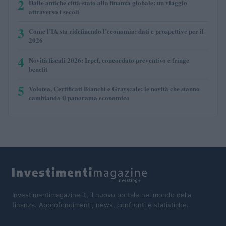
2
Dalle antiche città-stato alla finanza globale: un viaggio
attraverso i secoli
3
Come l’IA sta ridefinendo l’economia: dati e prospettive per il
2026
4
Novità fiscali 2026: Irpef, concordato preventivo e fringe
benefit
5
Volotea, Certificati Bianchi e Grayscale: le novità che stanno
cambiando il panorama economico
Investimentimagazine.it, il nuovo portale nel mondo della
finanza. Approfondimenti, news, confronti e statistiche.