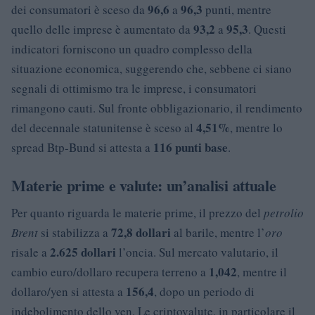
96,6
96,3
dei consumatori è sceso da
a
punti, mentre
93,2
95,3
quello delle imprese è aumentato da
a
. Questi
indicatori forniscono un quadro complesso della
situazione economica, suggerendo che, sebbene ci siano
segnali di ottimismo tra le imprese, i consumatori
rimangono cauti. Sul fronte obbligazionario, il rendimento
4,51%
del decennale statunitense è sceso al
, mentre lo
116 punti base
spread Btp-Bund si attesta a
.
Materie prime e valute: un’analisi attuale
Per quanto riguarda le materie prime, il prezzo del
petrolio
72,8 dollari
Brent
si stabilizza a
al barile, mentre l’
oro
2.625 dollari
risale a
l’oncia. Sul mercato valutario, il
1,042
cambio euro/dollaro recupera terreno a
, mentre il
156,4
dollaro/yen si attesta a
, dopo un periodo di
indebolimento dello yen. Le criptovalute, in particolare il