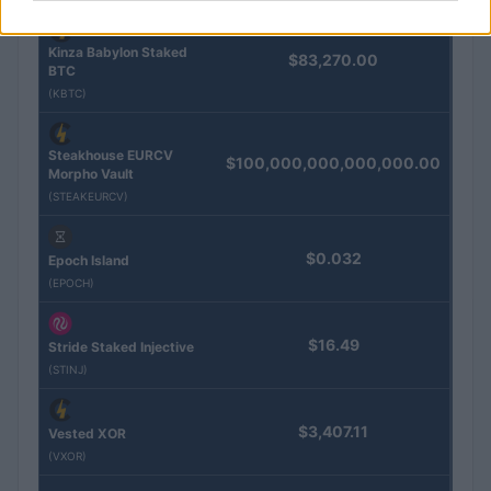
Kinza Babylon Staked
$83,270.00
BTC
(KBTC)
Steakhouse EURCV
$100,000,000,000,000.00
Morpho Vault
(STEAKEURCV)
$0.032
Epoch Island
(EPOCH)
$16.49
Stride Staked Injective
(STINJ)
$3,407.11
Vested XOR
(VXOR)