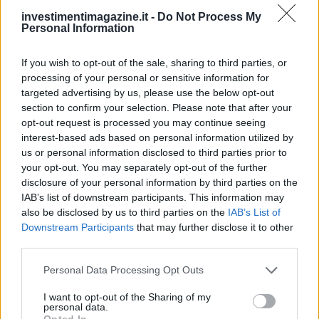
Continua a leggere
investimentimagazine.it -
Do Not Process My
Personal Information
FINANZA
If you wish to opt-out of the sale, sharing to third parties, or
processing of your personal or sensitive information for
targeted advertising by us, please use the below opt-out
section to confirm your selection. Please note that after your
opt-out request is processed you may continue seeing
interest-based ads based on personal information utilized by
us or personal information disclosed to third parties prior to
your opt-out. You may separately opt-out of the further
disclosure of your personal information by third parties on the
IAB’s list of downstream participants. This information may
also be disclosed by us to third parties on the
IAB’s List of
Downstream Participants
that may further disclose it to other
Reparti aeronavali della Guardia di Finanza: controllo del
third parties.
territorio e contrasto agli illeciti
Please note that this website/app uses one or more Google
Personal Data Processing Opt Outs
Francesca Galli · 8 Ago 2026
services and may gather and store information including but
not limited to your visit or usage behaviour. You may click to
I want to opt-out of the Sharing of my
FINANZA
personal data.
grant or deny consent to Google and its third-party tags to
Opted In