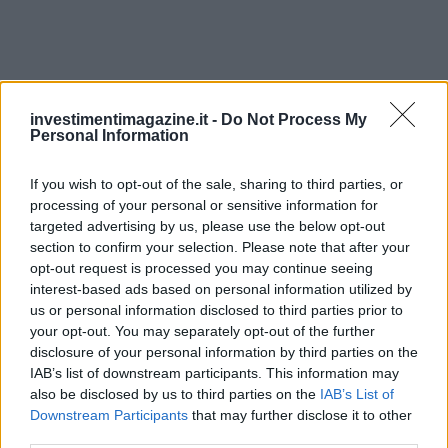
investimentimagazine.it -
Do Not Process My
Personal Information
If you wish to opt-out of the sale, sharing to third parties, or
processing of your personal or sensitive information for
targeted advertising by us, please use the below opt-out
Eccezioni, rischi residui e aree di attenzione
section to confirm your selection. Please note that after your
opt-out request is processed you may continue seeing
Non tutti i crypto-asset rientrano nelle stesse regole: le
interest-based ads based on personal information utilized by
us or personal information disclosed to third parties prior to
categorie differiscono per requisiti, e alcune attività
your opt-out. You may separately opt-out of the further
possono essere disciplinate da normative parallele.
disclosure of your personal information by third parties on the
Armonizzare le cornici normative
richiede mappature
IAB’s list of downstream participants. This information may
also be disclosed by us to third parties on the
IAB’s List of
puntuali di prodotto e servizio, con pareri legali quando
Downstream Participants
that may further disclose it to other
necessario. Persistono rischi tecnologici, di mercato e
third parties.