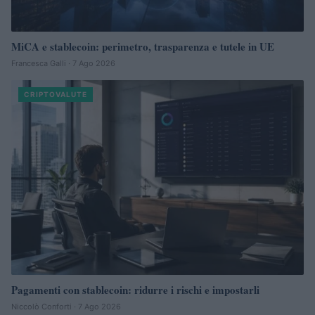
MiCA e stablecoin: perimetro, trasparenza e tutele in UE
Francesca Galli · 7 Ago 2026
CRIPTOVALUTE
Pagamenti con stablecoin: ridurre i rischi e impostarli
Niccolò Conforti · 7 Ago 2026