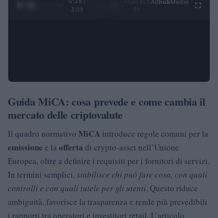
0:29 /
Ad
hub
Media
POWERED
1
/
4
3:09
BY
Guida MiCA: cosa prevede e come cambia il
mercato delle criptovalute
MiCA
Il quadro normativo
introduce regole comuni per la
emissione
offerta
e la
di crypto-asset nell’Unione
Europea, oltre a definire i requisiti per i fornitori di servizi.
In termini semplici,
stabilisce chi può fare cosa, con quali
controlli e con quali tutele per gli utenti
. Questo riduce
ambiguità, favorisce la trasparenza e rende più prevedibili
i rapporti tra operatori e investitori retail. L’articolo