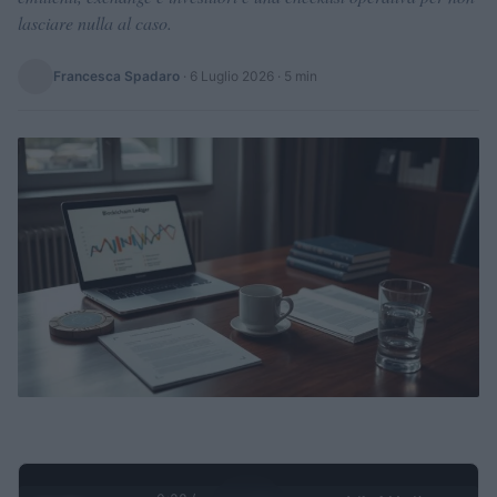
lasciare nulla al caso.
Francesca Spadaro
·
6 Luglio 2026
· 5 min