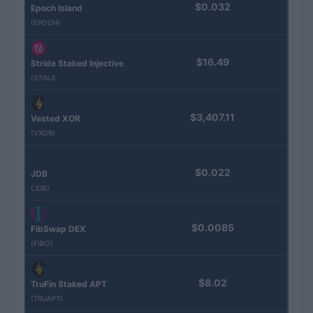
$0.032
Epoch Island
(EPOCH)
$16.49
Stride Staked Injective
(STINJ)
$3,407.11
Vested XOR
(VXOR)
$0.022
JDB
(JDB)
$0.0085
FibSwap DEX
(FIBO)
$8.02
TruFin Staked APT
(TRUAPT)