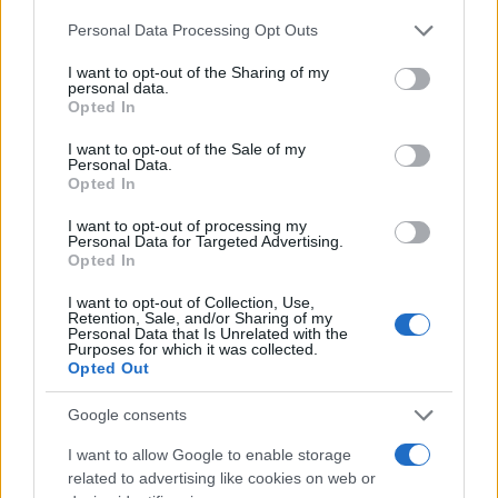
operativi che nessuna norma elimina completamente. Per
Please note that this website/app uses one or more Google
Personal Data Processing Opt Outs
questo, emittenti ed exchange dovrebbero mantenere
services and may gather and store information including but
stress test
su liquidità e sicurezza, mentre gli investitori
not limited to your visit or usage behaviour. You may click to
I want to opt-out of the Sharing of my
personal data.
grant or deny consent to Google and its third-party tags to
dovrebbero considerare scenari di perdita parziale o totale
Opted In
use your data for below specified purposes in below Google
del capitale, privilegiando l’educazione finanziaria e la
consent section.
I want to opt-out of the Sale of my
verifica indipendente delle informazioni chiave.
Personal Data.
Opted In
Regole chiare creano basi più solide: operatori allineati,
I want to opt-out of processing my
processi tracciabili e utenti informati. L’efficacia di MiCA
Personal Data for Targeted Advertising.
Opted In
cresce quando gli obblighi diventano prassi quotidiana:
I want to opt-out of Collection, Use,
documentare, controllare, spiegare. In questo quadro, la
Retention, Sale, and/or Sharing of my
Personal Data that Is Unrelated with the
qualità dell’informativa e della custodia diventa il vero
Purposes for which it was collected.
vantaggio competitivo, mentre per l’investitore il valore
Opted Out
sta nella capacità di selezionare, comprendere e mantenere
Google consents
disciplina nel tempo.
I want to allow Google to enable storage
related to advertising like cookies on web or