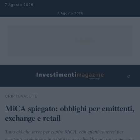
Salta al contenuto
7 Agosto 2026
7 Agosto 2026
⌕
×
⌕
CRIPTOVALUTE
Cerca
MiCA spiegato: obblighi per emittenti,
exchange e retail
Tutto ciò che serve per capire MiCA, con effetti concreti per
emittenti, exchange e investitori e una checklist operativa per non