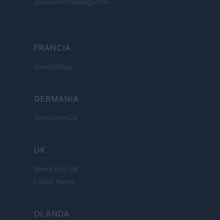
SecondHomeMagazine
FRANCIA
InvestirMag
GERMANIA
Investieren24
UK
News Hub UK
Lgbtq News
OLANDA