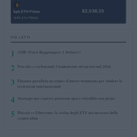
$2,036.25
kpk ETH Prime
(KPK ETH PRIME)
PIÙ LETTI
1
AMP: Potrà Raggiungere 1 Dollaro?
2
Petrolio e carburanti: l’andamento dei prezzi nel 2026
3
Finanza parallela in cripto: il nuovo strumento per eludere le
restrizioni internazionali
4
Strategie per coprire posizioni spot e volatilità con perps
5
Bitcoin vs Ethereum: la svolta degli ETF nel mercato delle
criptovalute