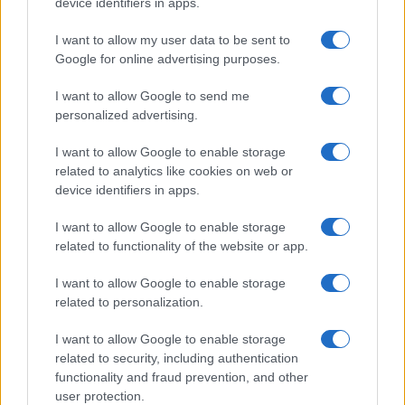
device identifiers in apps.
AUTORE
Francesca Spadaro
I want to allow my user data to be sent to
Google for online advertising purposes.
Francesca Spadaro ha ricostruito una catena
di investimenti veronese partendo dai bilanci
I want to allow Google to send me
depositati alla Camera di Commercio; è
personalized advertising.
analista finanziaria che coordina dossier su
PMI e mercati. Laureata in economia, collabora
I want to allow Google to enable storage
con camerali locali e cura newsletter
related to analytics like cookies on web or
economiche territoriali.
device identifiers in apps.
I want to allow Google to enable storage
related to functionality of the website or app.
I want to allow Google to enable storage
related to personalization.
I want to allow Google to enable storage
related to security, including authentication
functionality and fraud prevention, and other
user protection.