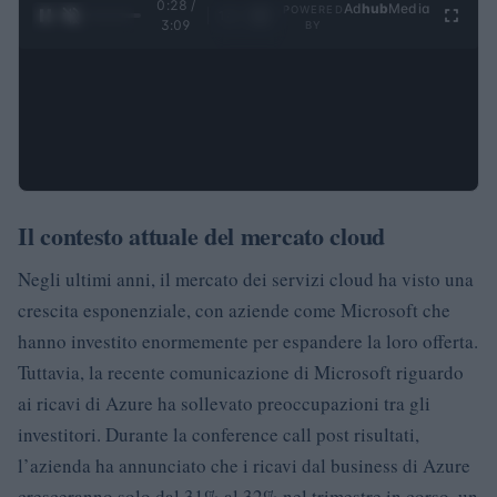
0:28 /
Ad
hub
Media
POWERED
1
/
4
3:09
BY
Il contesto attuale del mercato cloud
Negli ultimi anni, il mercato dei servizi cloud ha visto una
crescita esponenziale, con aziende come Microsoft che
hanno investito enormemente per espandere la loro offerta.
Tuttavia, la recente comunicazione di Microsoft riguardo
ai ricavi di Azure ha sollevato preoccupazioni tra gli
investitori. Durante la conference call post risultati,
l’azienda ha annunciato che i ricavi dal business di Azure
cresceranno solo dal 31% al 32% nel trimestre in corso, un