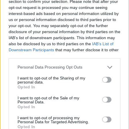
section to confirm your selection. Please note that after your
Francesca Galli · 8 Ago 2026
opt-out request is processed you may continue seeing
interest-based ads based on personal information utilized by
FINANZA
us or personal information disclosed to third parties prior to
your opt-out. You may separately opt-out of the further
disclosure of your personal information by third parties on the
IAB’s list of downstream participants. This information may
also be disclosed by us to third parties on the
IAB’s List of
Downstream Participants
that may further disclose it to other
third parties.
Please note that this website/app uses one or more Google
Personal Data Processing Opt Outs
services and may gather and store information including but
not limited to your visit or usage behaviour. You may click to
I want to opt-out of the Sharing of my
personal data.
grant or deny consent to Google and its third-party tags to
Opted In
use your data for below specified purposes in below Google
Governo e opposizione in contrasto: le accuse di Conte sulle
consent section.
I want to opt-out of the Sale of my
mascherine contraffatte
Personal Data.
Opted In
Francesca Galli · 7 Ago 2026
I want to opt-out of processing my
Personal Data for Targeted Advertising.
Opted In