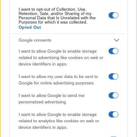
QUOTAZIONI CRYPTO
I want to opt-out of Collection, Use,
Retention, Sale, and/or Sharing of my
Nome
Prezzo
Personal Data that Is Unrelated with the
Purposes for which it was collected.
Opted Out
Eureka Bridged PAX
$4,187.30
Gold (Terra
Google consents
(PAXG)
I want to allow Google to enable storage
related to advertising like cookies on web or
Kinza Babylon Staked
device identifiers in apps.
$83,270.00
BTC
(KBTC)
I want to allow my user data to be sent to
Google for online advertising purposes.
Steakhouse EURCV
$100,000,000,000,000.00
I want to allow Google to send me
Morpho Vault
personalized advertising.
(STEAKEURCV)
I want to allow Google to enable storage
$0.032
Epoch Island
related to analytics like cookies on web or
device identifiers in apps.
(EPOCH)