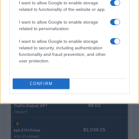
I want to allow Google to enable storage
$16.49
Stride Staked Injective
related to functionality of the website or app.
(STINJ)
I want to allow Google to enable storage
related to personalization.
$3,407.11
Vested XOR
(VXOR)
I want to allow Google to enable storage
related to security, including authentication
functionality and fraud prevention, and other
$0.022
JDB
user protection.
(JDB)
$0.0085
FibSwap DEX
CONFIRM
(FIBO)
$8.02
TruFin Staked APT
(TRUAPT)
$2,036.25
kpk ETH Prime
(KPK ETH PRIME)