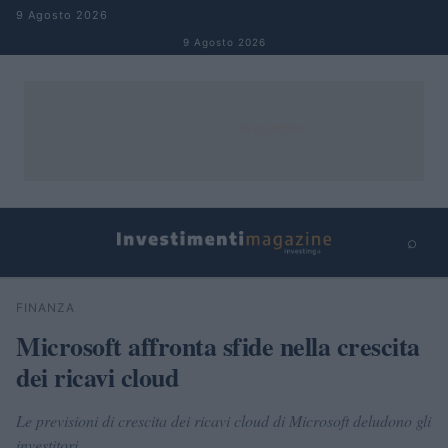
Salta al contenuto
9 Agosto 2026
9 Agosto 2026
⌕
×
⌕
FINANZA
Cerca
Microsoft affronta sfide nella crescita
dei ricavi cloud
Le previsioni di crescita dei ricavi cloud di Microsoft deludono gli
investitori