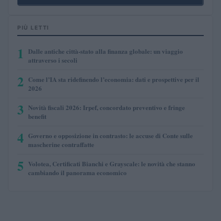
PIÙ LETTI
1
Dalle antiche città-stato alla finanza globale: un viaggio
attraverso i secoli
2
Come l’IA sta ridefinendo l’economia: dati e prospettive per il
2026
3
Novità fiscali 2026: Irpef, concordato preventivo e fringe
benefit
4
Governo e opposizione in contrasto: le accuse di Conte sulle
mascherine contraffatte
5
Volotea, Certificati Bianchi e Grayscale: le novità che stanno
cambiando il panorama economico