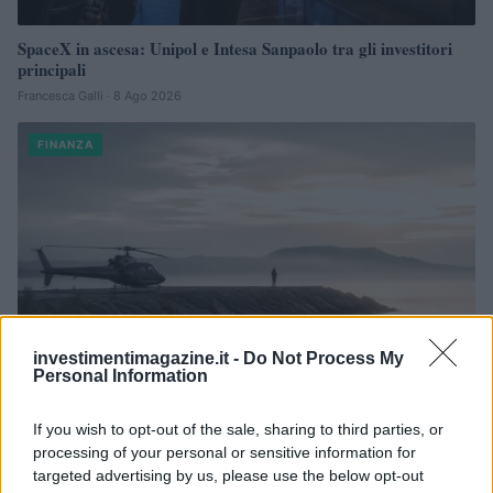
SpaceX in ascesa: Unipol e Intesa Sanpaolo tra gli investitori
principali
Francesca Galli · 8 Ago 2026
FINANZA
investimentimagazine.it -
Do Not Process My
Personal Information
If you wish to opt-out of the sale, sharing to third parties, or
Reparti aeronavali della Guardia di Finanza: controllo del
processing of your personal or sensitive information for
territorio e contrasto agli illeciti
targeted advertising by us, please use the below opt-out