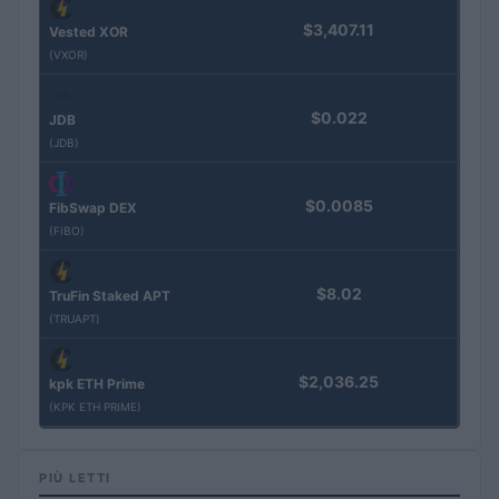
$3,407.11
Vested XOR
(VXOR)
$0.022
JDB
(JDB)
$0.0085
FibSwap DEX
(FIBO)
$8.02
TruFin Staked APT
(TRUAPT)
$2,036.25
kpk ETH Prime
(KPK ETH PRIME)
PIÙ LETTI