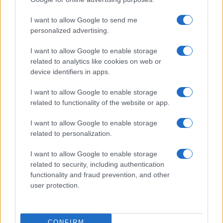
Novità fiscali 2026: cosa cambia con i nuovi decreti del Governo
Andrea Innocenti · 4 Ago 2026
I want to allow Google to send me
personalized advertising.
FISCO
I want to allow Google to enable storage
related to analytics like cookies on web or
device identifiers in apps.
I want to allow Google to enable storage
related to functionality of the website or app.
I want to allow Google to enable storage
related to personalization.
I want to allow Google to enable storage
related to security, including authentication
DAC8 e cripto-tasse: obblighi, documenti e controlli per
functionality and fraud prevention, and other
investitori
user protection.
Edoardo Vitali · 4 Ago 2026
FISCO
CONFIRM