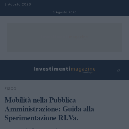
Salta al contenuto
8 Agosto 2026
8 Agosto 2026
⌕
×
⌕
FISCO
Cerca
Mobilità nella Pubblica
Amministrazione: Guida alla
Sperimentazione RI.Va.