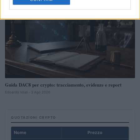
Guida DAC8 per crypto: tracciamento, evidenze e report
Edoardo Vitali · 3 Ago 2026
QUOTAZIONI CRYPTO
Nome
Prezzo