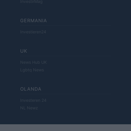
InvestirMag
GERMANIA
Investieren24
UK
News Hub UK
Lgbtq News
OLANDA
Investeren 24
NL Newz