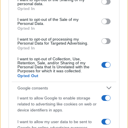
personal data.
grant or deny consent to Google and its third-party tags to
Opted In
use your data for below specified purposes in below Google
consent section.
I want to opt-out of the Sale of my
Personal Data.
Opted In
Continua a leggere
I want to opt-out of processing my
Personal Data for Targeted Advertising.
Opted In
FISCO
I want to opt-out of Collection, Use,
Retention, Sale, and/or Sharing of my
Personal Data that Is Unrelated with the
Purposes for which it was collected.
Opted Out
Google consents
I want to allow Google to enable storage
related to advertising like cookies on web or
device identifiers in apps.
I want to allow my user data to be sent to
Google for online advertising purposes.