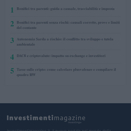
1
Bonifici tra parenti: guida a causale, tracciabilità e imposta
2
Bonifici tra parenti senza rischi: causali corrette, prove e limiti
del contante
3
Autonomia Sarda a rischio: il conflitto tra sviluppo e tutela
ambientale
4
DAC8 e criptovalute: impatto su exchange e investitori
5
Tasse sulle cripto: come calcolare plusvalenze e compilare il
quadro RW
Investimentimagazine.it, il nuovo portale nel mondo della