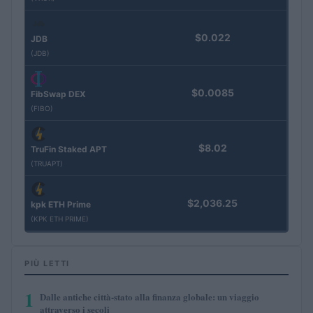
$0.022
JDB
(JDB)
$0.0085
FibSwap DEX
(FIBO)
$8.02
TruFin Staked APT
(TRUAPT)
$2,036.25
kpk ETH Prime
(KPK ETH PRIME)
PIÙ LETTI
1
Dalle antiche città-stato alla finanza globale: un viaggio
attraverso i secoli