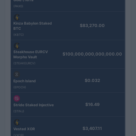
(PAXG)
Kinza Babylon Staked
$83,270.00
BTC
(KBTC)
Steakhouse EURCV
$100,000,000,000,000.00
Morpho Vault
(STEAKEURCV)
$0.032
Epoch Island
(EPOCH)
$16.49
Stride Staked Injective
(STINJ)
$3,407.11
Vested XOR
(VXOR)