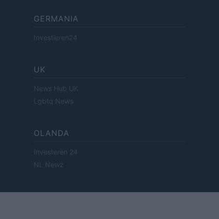
GERMANIA
Investieren24
UK
News Hub UK
Lgbtq News
OLANDA
Investeren 24
NL Newz