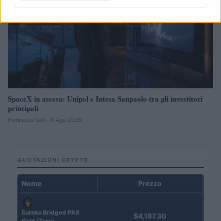
SpaceX in ascesa: Unipol e Intesa Sanpaolo tra gli investitori
principali
Francesca Galli · 8 Ago 2026
QUOTAZIONI CRYPTO
Nome
Prezzo
Eureka Bridged PAX
$4,187.30
Gold (Terra