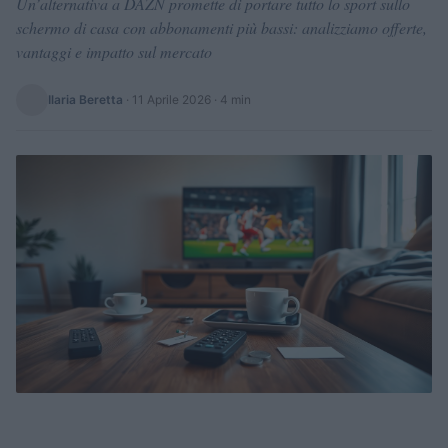
Un’alternativa a DAZN promette di portare tutto lo sport sullo
schermo di casa con abbonamenti più bassi: analizziamo offerte,
vantaggi e impatto sul mercato
Ilaria Beretta
·
11 Aprile 2026
· 4 min