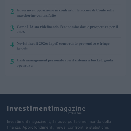
2
Governo e opposizione in contrasto: le accuse di Conte sulle
mascherine contraffatte
3
Come l’IA sta ridefinendo l’economia: dati e prospettive per il
2026
4
Novità fiscali 2026: Irpef, concordato preventivo e fringe
benefit
5
Cash management personale con il sistema a bucket: guida
operativa
Investimentimagazine.it, il nuovo portale nel mondo della
finanza. Approfondimenti, news, confronti e statistiche.