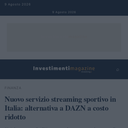
Salta al contenuto
9 Agosto 2026
9 Agosto 2026
⌕
×
⌕
FINANZA
Cerca
Nuovo servizio streaming sportivo in
Italia: alternativa a DAZN a costo
ridotto