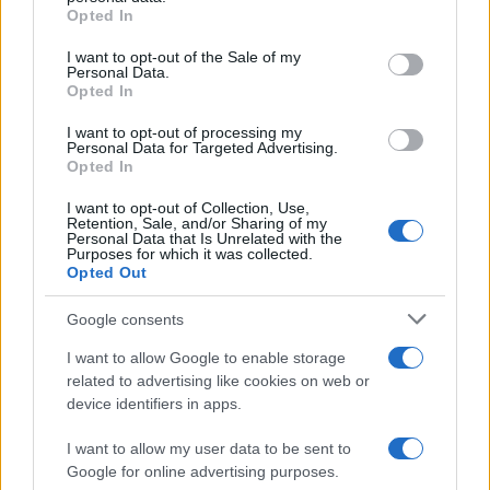
grant or deny consent to Google and its third-party tags to
Opted In
use your data for below specified purposes in below Google
Continua a leggere
consent section.
I want to opt-out of the Sale of my
Personal Data.
Opted In
FINANZA
I want to opt-out of processing my
Personal Data for Targeted Advertising.
Opted In
I want to opt-out of Collection, Use,
Retention, Sale, and/or Sharing of my
Personal Data that Is Unrelated with the
Purposes for which it was collected.
Opted Out
Google consents
I want to allow Google to enable storage
related to advertising like cookies on web or
Come il settore tech influisce sui titoli di Stato e le strategie per
device identifiers in apps.
investire
Francesca Spadaro · 9 Ago 2026
I want to allow my user data to be sent to
Google for online advertising purposes.