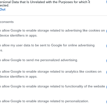
ersonal Data that Is Unrelated with the Purposes for which it
lected.
Out
consents
o allow Google to enable storage related to advertising like cookies on
evice identifiers in apps.
o allow my user data to be sent to Google for online advertising
s.
to allow Google to send me personalized advertising.
rriculari
o allow Google to enable storage related to analytics like cookies on
tudenti universitari l’opportunità di svolgere attività di
evice identifiers in apps.
scuole primarie e secondarie provenienti da contesti
o allow Google to enable storage related to functionality of the website
 impegno minimo di due ore a settimana e prevede
zione necessaria per i tutor si svolgerà online, con
o allow Google to enable storage related to personalization.
 e novembre.