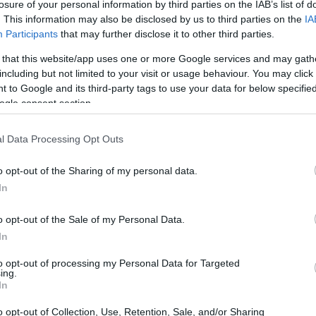
losure of your personal information by third parties on the IAB’s list of
 selezione di quattro studenti del corso di laurea
. This information may also be disclosed by us to third parties on the
IA
a iniziativa coinvolge gli studenti in progetti pratici e
Participants
that may further disclose it to other third parties.
oro percorso formativo.
 that this website/app uses one or more Google services and may gath
including but not limited to your visit or usage behaviour. You may click 
 to Google and its third-party tags to use your data for below specifi
ogle consent section.
ina Link Scholarship Program
, promosso dalla
cs. Questo programma offre borse di studio a studenti
l Data Processing Opt Outs
a esperienza internazionale. I partecipanti avranno
o opt-out of the Sharing of my personal data.
urale diverso, arricchendo così il proprio bagaglio
In
o opt-out of the Sale of my Personal Data.
In
to opt-out of processing my Personal Data for Targeted
ing.
In
o opt-out of Collection, Use, Retention, Sale, and/or Sharing