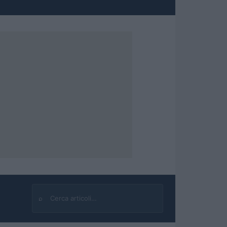
⌕
Cerca