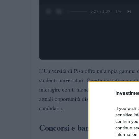
0:28 / 3:09
1
/
4
L’Università di Pisa offre un’ampia gamma 
studenti universitari. Queste iniziative amp
interagire con il mondo del lavoro, arricchen
investime
attuali opportunità disponibili per gli stude
candidarsi.
If you wish 
sensitive in
confirm you
Concorsi e bandi attivi
continue se
information 