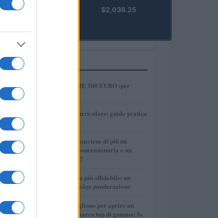
kpk ETH
$2,036.25
Prime
(KPK ETH
PRIME)
PIÙ LETTI
1
COME INVESTIRE 500 EURO (per
guadagnare)?
2
Tirocinio extra-curriculare: guida pratica
per laureati
3
Per le auto usate conviene di più un
finanziamento in concessionaria o un
prestito personale?
4
La macchina usata più affidabile: un
investimento che esige ponderazione
5
Quanti soldi ci vogliono per aprire un
autosalone multimarca top di gamma: lo