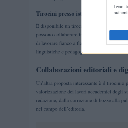
I want t
Tirocini presso istituzioni scolastic
authenti
Liceo Li
È disponibile un tirocinio presso il
possono collaborare in progetti di traduzion
di lavorare fianco a fianco con studenti del
linguistiche e pedagogiche.
Collaborazioni editoriali e dig
Un’altra proposta interessante è il tirocinio p
valorizzazione dei lavori accademici degli st
redazione, dalla correzione di bozze alla p
nel campo dell’editoria.