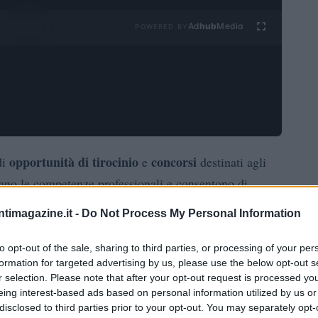
Ad
hub
Media
POWERED BY
opportunità di tirocinio
concorsi
di
e
destinati agli
liano le competenze professionali e consentono di
do il proprio curriculum. Questo articolo esplora le
ntimagazine.it -
Do Not Process My Personal Information
nti del dipartimento e fornisce indicazioni su come
to opt-out of the sale, sharing to third parties, or processing of your per
formation for targeted advertising by us, please use the below opt-out s
r selection. Please note that after your opt-out request is processed y
eing interest-based ads based on personal information utilized by us or
disclosed to third parties prior to your opt-out. You may separately opt-