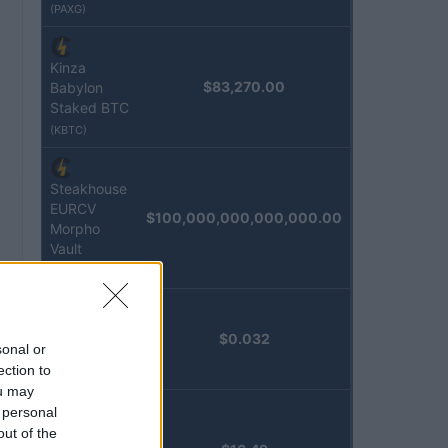
(PAXG)
Kinza
$83,270.00
Babylon
Staked BTC
(KBTC)
Steakhouse
EURCV
$100,000,000,000,000.00
Morpho
Vault
(STEAKEURCV)
Epoch
$0.032
sonal or
Island
ection to
(EPOCH)
ou may
 personal
Stride
out of the