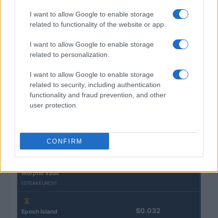
I want to allow Google to enable storage
QUOTAZIONI CRYPTO
related to functionality of the website or app.
Nome
Prezzo
I want to allow Google to enable storage
related to personalization.
Eureka Bridged PAX
I want to allow Google to enable storage
$4,187.30
Gold (Terra
related to security, including authentication
(PAXG)
functionality and fraud prevention, and other
user protection.
Kinza Babylon Staked
$83,270.00
BTC
(KBTC)
CONFIRM
Steakhouse EURCV
$100,000,000,000,000.00
Morpho Vault
(STEAKEURCV)
$0.032
Epoch Island