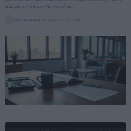
distinguerti e trovare il lavoro ideale.
Francesca Galli
·
25 Giugno 2026
· 2 min