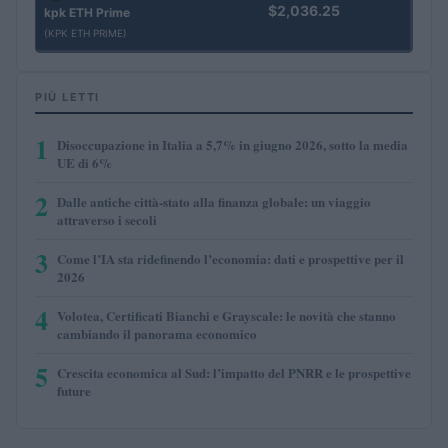
$2,036.25
kpk ETH Prime
(KPK ETH PRIME)
PIÙ LETTI
1
Disoccupazione in Italia a 5,7% in giugno 2026, sotto la media
UE di 6%
2
Dalle antiche città-stato alla finanza globale: un viaggio
attraverso i secoli
3
Come l’IA sta ridefinendo l’economia: dati e prospettive per il
2026
4
Volotea, Certificati Bianchi e Grayscale: le novità che stanno
cambiando il panorama economico
5
Crescita economica al Sud: l’impatto del PNRR e le prospettive
future