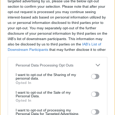
targeted advertising by us, please use the below opt-out
section to confirm your selection. Please note that after your
opt-out request is processed you may continue seeing
interest-based ads based on personal information utilized by
Governo e opposizione in contrasto: le accuse di Conte sulle
us or personal information disclosed to third parties prior to
mascherine contraffatte
your opt-out. You may separately opt-out of the further
Francesca Galli · 7 Ago 2026
disclosure of your personal information by third parties on the
IAB’s list of downstream participants. This information may
also be disclosed by us to third parties on the
IAB’s List of
FINANZA
Downstream Participants
that may further disclose it to other
third parties.
Please note that this website/app uses one or more Google
Personal Data Processing Opt Outs
services and may gather and store information including but
not limited to your visit or usage behaviour. You may click to
I want to opt-out of the Sharing of my
personal data.
grant or deny consent to Google and its third-party tags to
Opted In
use your data for below specified purposes in below Google
consent section.
I want to opt-out of the Sale of my
Personal Data.
Opted In
I want to opt-out of processing my
Personal Data for Targeted Advertising.