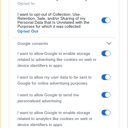
Cash management personale con il sistema a bucket: guida
Opted In
operativa
Niccolò Conforti · 7 Ago 2026
I want to opt-out of Collection, Use,
Retention, Sale, and/or Sharing of my
Personal Data that Is Unrelated with the
FINANZA
Purposes for which it was collected.
Opted Out
Google consents
I want to allow Google to enable storage
related to advertising like cookies on web or
device identifiers in apps.
I want to allow my user data to be sent to
Google for online advertising purposes.
I want to allow Google to send me
personalized advertising.
Dolomiti Energia: utile semestrale a 100 milioni e investimenti
record nelle rinnovabili
I want to allow Google to enable storage
Edoardo Vitali · 7 Ago 2026
related to analytics like cookies on web or
device identifiers in apps.