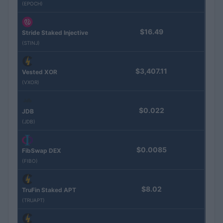
(EPOCH)
$16.49
Stride Staked Injective
(STINJ)
$3,407.11
Vested XOR
(VXOR)
$0.022
JDB
(JDB)
$0.0085
FibSwap DEX
(FIBO)
$8.02
TruFin Staked APT
(TRUAPT)