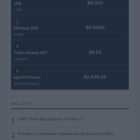
$0.022
JDB
(JDB)
$0.0085
FibSwap DEX
(FIBO)
$8.02
TruFin Staked APT
(TRUAPT)
$2,036.25
kpk ETH Prime
(KPK ETH PRIME)
PIÙ LETTI
1
AMP: Potrà Raggiungere 1 Dollaro?
2
Petrolio e carburanti: l’andamento dei prezzi nel 2026