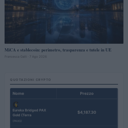
MiCA e stablecoin: perimetro, trasparenza e tutele in UE
Francesca Galli · 7 Ago 2026
QUOTAZIONI CRYPTO
Nome
Prezzo
Eureka Bridged PAX
$4,187.30
Gold (Terra
(PAXG)