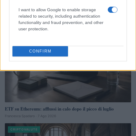
Continua a leggere
I want to allow Google to enable storage
related to security, including authentication
functionality and fraud prevention, and other
CRIPTOVALUTE
user protection.
CONFIRM
ETF su Ethereum: afflussi in calo dopo il picco di luglio
Francesca Spadaro · 7 Ago 2026
CRIPTOVALUTE