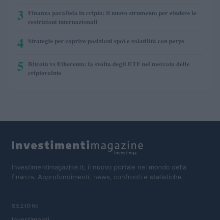
3
Finanza parallela in cripto: il nuovo strumento per eludere le
restrizioni internazionali
4
Strategie per coprire posizioni spot e volatilità con perps
5
Bitcoin vs Ethereum: la svolta degli ETF nel mercato delle
criptovalute
Investimentimagazine.it, il nuovo portale nel mondo della
finanza. Approfondimenti, news, confronti e statistiche.
SEZIONI
Investimenti