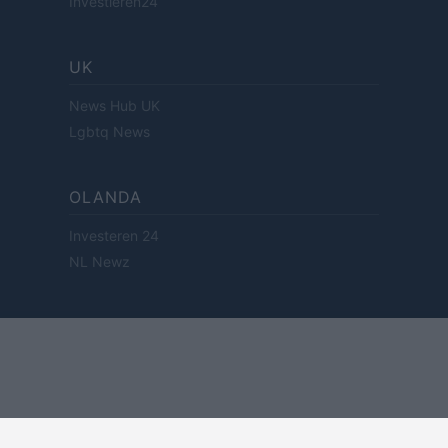
Investieren24
UK
News Hub UK
Lgbtq News
OLANDA
Investeren 24
NL Newz