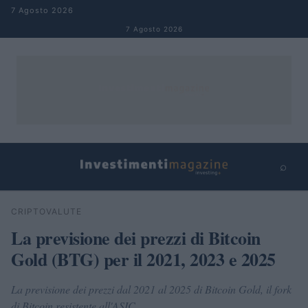
Salta al contenuto
7 Agosto 2026
7 Agosto 2026
⌕
×
⌕
CRIPTOVALUTE
Cerca
La previsione dei prezzi di Bitcoin
Gold (BTG) per il 2021, 2023 e 2025
La previsione dei prezzi dal 2021 al 2025 di Bitcoin Gold, il fork
di Bitcoin resistente all'ASIC.