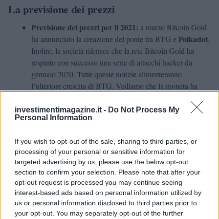
La previsione dei prezzi
Previsione dei prezzi per il 2021:
a marzo Bitcoin Gold
Polkadot
ha annunciato la creazione del ponte tra BTG e
.
Inoltre, la società riferisce che la rete Bitcoin Gold ha
respinto con successo una serie di attacchi hacker da
gennaio 2020. Tutte queste notizie alimenteranno
l’ulteriore crescita di BTG. Vediamo che la moneta ha
guadagnato gran parte del suo valore attuale negli ultimi
BTG
giorni. A nostro avviso, con una probabilità del 67%
investimentimagazine.it -
Do Not Process My
Personal Information
non scenderà sotto $100 entro la fine del 2021.
Nella
prezzo raggiungerà fino a $145
migliore delle ipotesi, il
.
If you wish to opt-out of the sale, sharing to third parties, or
Tuttavia, c’è una possibilità (circa il 33%) che la
processing of your personal or sensitive information for
correzione seguirà e il prezzo regredirà a un valore a due
targeted advertising by us, please use the below opt-out
cifre entro la fine dell’anno. Se lo scenario pessimistico si
section to confirm your selection. Please note that after your
verificasse, BTG potrebbe scendere a 64.
opt-out request is processed you may continue seeing
Previsione dei prezzi per il 2023:
l’implementazione di
interest-based ads based on personal information utilized by
Lightning Network
che è prevista per il prossimo futuro
us or personal information disclosed to third parties prior to
your opt-out. You may separately opt-out of the further
renderà BTG un mezzo di pagamento pratico. Questo