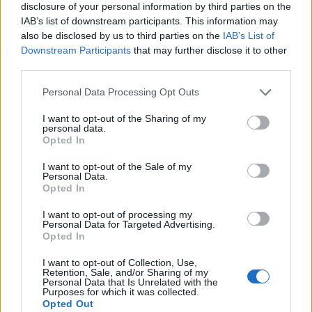
disclosure of your personal information by third parties on the
rendere BTG più popolare di quanto non sia ora. Il
IAB’s list of downstream participants. This information may
prezzo potrebbe arrivare fino a $300 entro la fine
also be disclosed by us to third parties on the
IAB’s List of
dell’anno
. Sembra realistico, soprattutto considerando che
Downstream Participants
that may further disclose it to other
il prezzo di BTG era superiore a $300 nel 2018. Se entro
third parties.
la fine del 2021 il prezzo è invece inferiore a $100, entro
Please note that this website/app uses one or more Google
Personal Data Processing Opt Outs
la fine del 2023 arriverà di nuovo a $100. Crediamo che
services and may gather and store information including but
nel peggiore dei casi, il prezzo BTG raggiungerà $120.
not limited to your visit or usage behaviour. You may click to
I want to opt-out of the Sharing of my
Previsione dei prezzi per il 2025:
è difficile prevedere se
personal data.
grant or deny consent to Google and its third-party tags to
Opted In
il team di Bitcoin Gold aggiungerà funzionalità degne di
use your data for below specified purposes in below Google
nota. La probabile crescita del mercato delle criptovalute
consent section.
I want to opt-out of the Sale of my
valore
Personal Data.
nei prossimi anni potrebbe concedere a BTG un
Opted In
da $300 a $660 entro la fine di 2025.
I want to opt-out of processing my
Personal Data for Targeted Advertising.
Opted In
I want to opt-out of Collection, Use,
AUTORE
Retention, Sale, and/or Sharing of my
Redazione
Personal Data that Is Unrelated with the
Purposes for which it was collected.
Opted Out