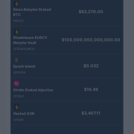
Kinza Babylon Staked
$83,270.00
BTC
(KBTC)
Steakhouse EURCV
$100,000,000,000,000.00
Morpho Vault
(STEAKEURCV)
$0.032
Epoch Island
(EPOCH)
$16.49
Stride Staked Injective
(STINJ)
$3,407.11
Vested XOR
(VXOR)