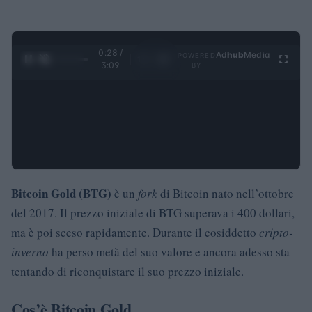
0:29 /
Ad
hub
Media
POWERED
1
/
4
3:09
BY
Bitcoin Gold (BTG)
è un
fork
di Bitcoin nato nell’ottobre
del 2017. Il prezzo iniziale di BTG superava i 400 dollari,
ma è poi sceso rapidamente. Durante il cosiddetto
cripto-
inverno
ha perso metà del suo valore e ancora adesso sta
tentando di riconquistare il suo prezzo iniziale.
Cos’è Bitcoin Gold