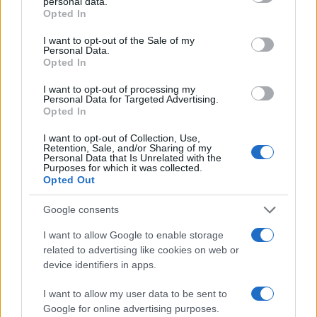
agosto 2026
personal data.
grant or deny consent to Google and its third-party tags to
Opted In
Niccolò Conforti · 8 Ago 2026
use your data for below specified purposes in below Google
consent section.
I want to opt-out of the Sale of my
Personal Data.
CRIPTOVALUTE
Opted In
I want to opt-out of processing my
Personal Data for Targeted Advertising.
Opted In
I want to opt-out of Collection, Use,
Retention, Sale, and/or Sharing of my
Personal Data that Is Unrelated with the
Purposes for which it was collected.
Opted Out
Google consents
I want to allow Google to enable storage
ETF su Ethereum: afflussi in calo dopo il picco di luglio
related to advertising like cookies on web or
device identifiers in apps.
Francesca Spadaro · 7 Ago 2026
I want to allow my user data to be sent to
CRIPTOVALUTE
Google for online advertising purposes.