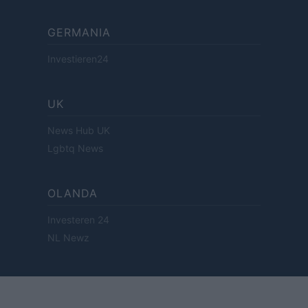
GERMANIA
Investieren24
UK
News Hub UK
Lgbtq News
OLANDA
Investeren 24
NL Newz