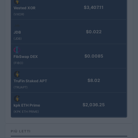
$3,407.11
Vested XOR
(VXOR)
$0.022
JDB
(JDB)
$0.0085
FibSwap DEX
(FIBO)
$8.02
TruFin Staked APT
(TRUAPT)
$2,036.25
kpk ETH Prime
(KPK ETH PRIME)
PIÙ LETTI