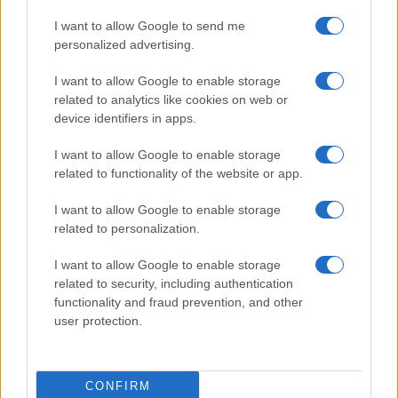
I want to allow Google to send me
personalized advertising.
I want to allow Google to enable storage
related to analytics like cookies on web or
device identifiers in apps.
I want to allow Google to enable storage
related to functionality of the website or app.
I want to allow Google to enable storage
Giuseppe Conte in commissione Covid: le rivelazioni su
related to personalization.
mascherine e finanziamenti
Francesca Galli · 7 Ago 2026
I want to allow Google to enable storage
related to security, including authentication
functionality and fraud prevention, and other
user protection.
QUOTAZIONI CRYPTO
Nome
Prezzo
CONFIRM