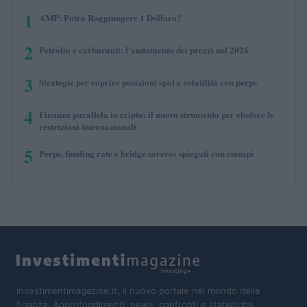
1
AMP: Potrà Raggiungere 1 Dollaro?
2
Petrolio e carburanti: l’andamento dei prezzi nel 2026
3
Strategie per coprire posizioni spot e volatilità con perps
4
Finanza parallela in cripto: il nuovo strumento per eludere le
restrizioni internazionali
5
Perps, funding rate e bridge inverso spiegati con esempi
Investimentimagazine.it, il nuovo portale nel mondo della
finanza. Approfondimenti, news, confronti e statistiche.