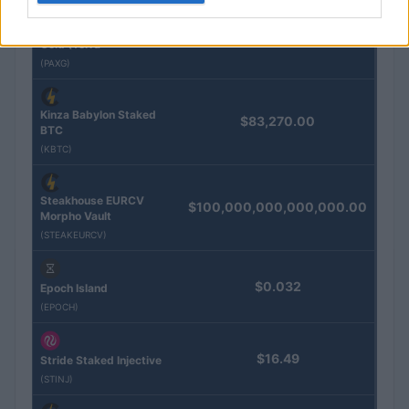
Eureka Bridged PAX
$4,187.30
Gold (Terra
(PAXG)
Kinza Babylon Staked
$83,270.00
BTC
(KBTC)
Steakhouse EURCV
$100,000,000,000,000.00
Morpho Vault
(STEAKEURCV)
$0.032
Epoch Island
(EPOCH)
$16.49
Stride Staked Injective
(STINJ)