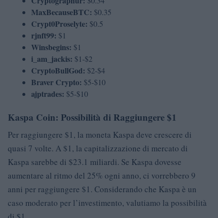
Cryptographur:
$0.34
MaxBecauseBTC:
$0.35
Crypt0Proselyte:
$0.5
rjnft99:
$1
Winsbegins:
$1
i_am_jackis:
$1-$2
CryptoBullGod:
$2-$4
Braver Crypto:
$5-$10
ajptrades:
$5-$10
Kaspa Coin: Possibilità di Raggiungere $1
Per raggiungere $1, la moneta Kaspa deve crescere di
quasi 7 volte. A $1, la capitalizzazione di mercato di
Kaspa sarebbe di $23.1 miliardi. Se Kaspa dovesse
aumentare al ritmo del 25% ogni anno, ci vorrebbero 9
anni per raggiungere $1. Considerando che Kaspa è un
caso moderato per l’investimento, valutiamo la possibilità
di $1.