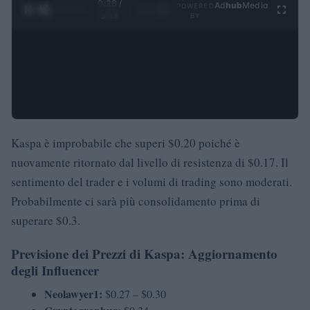
0:29 /
Ad
hub
Media
POWERED
1
/
4
3:19
BY
Kaspa è improbabile che superi $0.20 poiché è
nuovamente ritornato dal livello di resistenza di $0.17. Il
sentimento del trader e i volumi di trading sono moderati.
Probabilmente ci sarà più consolidamento prima di
superare $0.3.
Previsione dei Prezzi di Kaspa: Aggiornamento
degli Influencer
Neolawyer1:
$0.27 – $0.30