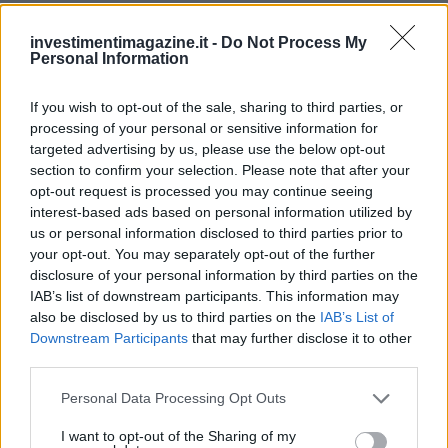
investimentimagazine.it -
Do Not Process My
Personal Information
Continua a leggere
If you wish to opt-out of the sale, sharing to third parties, or
processing of your personal or sensitive information for
targeted advertising by us, please use the below opt-out
CRIPTOVALUTE
section to confirm your selection. Please note that after your
opt-out request is processed you may continue seeing
interest-based ads based on personal information utilized by
us or personal information disclosed to third parties prior to
your opt-out. You may separately opt-out of the further
disclosure of your personal information by third parties on the
IAB’s list of downstream participants. This information may
also be disclosed by us to third parties on the
IAB’s List of
Downstream Participants
that may further disclose it to other
third parties.
Please note that this website/app uses one or more Google
Personal Data Processing Opt Outs
services and may gather and store information including but
XRP Ledger, Bitcoin e le sanzioni USA: gli sviluppi chiave del 8
not limited to your visit or usage behaviour. You may click to
I want to opt-out of the Sharing of my