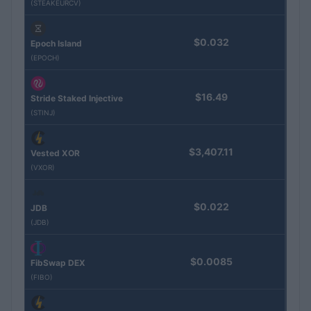
(STEAKEURCV)
$0.032
Epoch Island
(EPOCH)
$16.49
Stride Staked Injective
(STINJ)
$3,407.11
Vested XOR
(VXOR)
$0.022
JDB
(JDB)
$0.0085
FibSwap DEX
(FIBO)