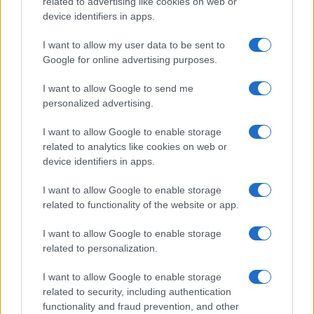
related to advertising like cookies on web or
device identifiers in apps.
I want to allow my user data to be sent to
Google for online advertising purposes.
Giuseppe Conte in commissione Covid: le rivelazioni su
mascherine e finanziamenti
I want to allow Google to send me
Francesca Galli · 7 Ago 2026
personalized advertising.
CRIPTOVALUTE
I want to allow Google to enable storage
related to analytics like cookies on web or
device identifiers in apps.
I want to allow Google to enable storage
related to functionality of the website or app.
I want to allow Google to enable storage
related to personalization.
I want to allow Google to enable storage
related to security, including authentication
functionality and fraud prevention, and other