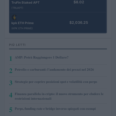
$8.02
TruFin Staked APT
(TRUAPT)
$2,036.25
kpk ETH Prime
(KPK ETH PRIME)
PIÙ LETTI
1
AMP: Potrà Raggiungere 1 Dollaro?
2
Petrolio e carburanti: l’andamento dei prezzi nel 2026
3
Strategie per coprire posizioni spot e volatilità con perps
4
Finanza parallela in cripto: il nuovo strumento per eludere le
restrizioni internazionali
5
Perps, funding rate e bridge inverso spiegati con esempi