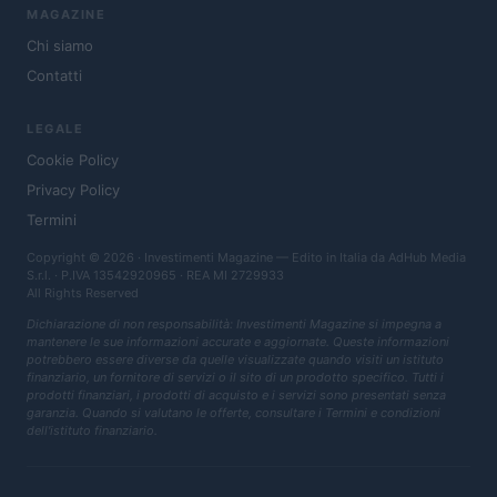
MAGAZINE
Chi siamo
Contatti
LEGALE
Cookie Policy
Privacy Policy
Termini
Copyright © 2026 · Investimenti Magazine — Edito in Italia da
AdHub Media
S.r.l.
· P.IVA 13542920965 · REA MI 2729933
All Rights Reserved
Dichiarazione di non responsabilità: Investimenti Magazine si impegna a
mantenere le sue informazioni accurate e aggiornate. Queste informazioni
potrebbero essere diverse da quelle visualizzate quando visiti un istituto
finanziario, un fornitore di servizi o il sito di un prodotto specifico. Tutti i
prodotti finanziari, i prodotti di acquisto e i servizi sono presentati senza
garanzia. Quando si valutano le offerte, consultare i Termini e condizioni
dell'istituto finanziario.