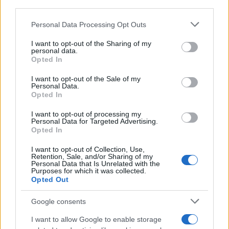
third parties.
Please note that this website/app uses one or more Google
Personal Data Processing Opt Outs
services and may gather and store information including but
not limited to your visit or usage behaviour. You may click to
I want to opt-out of the Sharing of my
personal data.
grant or deny consent to Google and its third-party tags to
Opted In
use your data for below specified purposes in below Google
consent section.
I want to opt-out of the Sale of my
Personal Data.
Opted In
ETF su Ethereum: afflussi in calo dopo il picco di luglio
I want to opt-out of processing my
Francesca Spadaro · 7 Ago 2026
Personal Data for Targeted Advertising.
Opted In
CRIPTOVALUTE
I want to opt-out of Collection, Use,
Retention, Sale, and/or Sharing of my
Personal Data that Is Unrelated with the
Purposes for which it was collected.
Opted Out
Google consents
I want to allow Google to enable storage